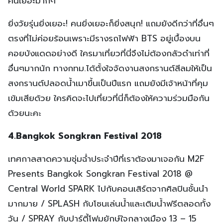
คนเยอะมากๆ
ยิ่งวัยรุ่นยิ่งเยอะ! คนยิ่งเยอะก็ยิ่งสนุก! แถมยังดีกว่าที่อื่นๆ
ตรงที่ไม่ค่อยร้อนเพราะมีรางรถไฟฟ้า BTS อยู่เบื้องบน
คอยบังแดดอย่างดี ใครมาเที่ยวที่นี่จึงไม่ต้องกลัวดำเท่าที่
อื่นๆมากนัก ทางกทม.ได้ตั้งใจจัดงานสงกรานต์สีลมให้เป็น
สงกรานต์ปลอดน้ำเมาขึ้นเป็นปีแรก แถมยังมีเจ้าหน้าที่คุม
เข้มเสียด้วย ใครคิดจะไปเที่ยวที่นี่ก็ต้องให้ความร่วมมือกัน
ด้วยนะคะ
4.Bangkok Songkran Festival 2018
เทศกาลสาดความชุ่มฉ่ำประจำปีที่เราต้องมาเจอกัน M2F
Presents Bangkok Songkran Festival 2018 @
Central World SPARK ไปกับคอนเสิร์ตจากศิลปินชั้นนำ
มากมาย / SPLASH กับโซนเล่นน้ำและเติมน้ำฟรีตลอดทั้ง
วัน / SPRAY กับปาร์ตี้โฟมยักษ์ใจกลางเมือง 13 – 15