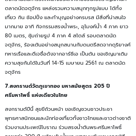
ตลาดนัดจตุจักร แหล่งรวมความสนุกทุกรูปแบบ ได้ทั้ง
เที่ยว กิน ช้อปปิ้ง และทำบุญอย่างครบรส มีสิ่งที่น่าสนใจ
มากมาย อาทิ กิจกรรมสรงน้ำพระ, อุโมงค์น้ำ 4 ภาค ยาว
80 เมตร, ซุ้มถ่ายรูป 4 ภาค 4 สไตล์ รอบตลาดนัด
จตุจักร, ร้องเต้นอย่างสนุกสนานกับดนตรีสดจากดุริยางค์
ทหารเรือและดีเจชื่อดังจากอาร์ซีเอ เป็นต้น ขอเชิญมาเติม
ความสุขกันได้ในวันที่ 14-15 เมษายน 2561 ณ ตลาดนัด
จตุจักร
7.สงกรานต์วัดภูเขาทอง มหาสมัยสูตร 205 ปี
ศรีมหาโพธิ์ แห่งเดียวในไทย
สงกรานต์ปีนี้ สุขขีถ้วนหน้า ขอเชิญชวนชาวประชา
พุทธศาสนิกชนและนักท่องเที่ยวทั้งชาวไทยและชาวต่างชาติ
ร่วมงานประเพณีโบราณ ร่วมสรงน้ำต้นพระศรีมหาโพธิ์