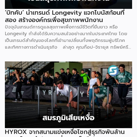
การไม่มีฐานลูกค้าเพราะการตลาดไม่ตรงกลุ่ม และการเริ่มต้นผิด
จุดทั้งเรื่องเครื่องมือ ระบบ และราคา Givora จึงออกแบบ
‘บิทคับ’ นำเทรนด์ Longevity แจกโบนัสก้อนที่
โซลูชันให้ครอบคลุมทั้งสามปัญหานี้ในคราวเดียวกัน แทนที่จะให้
สอง สร้างองค์กรเพื่อสุขภาพพนักงาน
คลินิกต้องแก้ปัญหาทีละเรื่องด้วยตัวเอง ด้านความรู้และความ
ปัจจุบันเทรนด์การดูแลสุขภาพเพื่อการมีชีวิตที่ยืนยาว หรือ
เชี่ยวชาญ — Givora มีทีมฝึกอบรมบุคลากรให้ได้มาตรฐาน
Longevity กำลังได้รับความสนใจอย่างมากในประเทศไทย โดย
เดียวกัน พร้อมควบคุมคุณภาพและมาตรฐานการบริการตลอด
เป็นเทรนด์สำคัญของโลกที่เข้ามาเปลี่ยนทั้งพฤติกรรมผู้บริโภค
กระบวนการ เพื่อให้คลินิกพันธมิตรมั่นใจได้ว่าบุคลากรพร้อมให้
และทิศทางการดำเนินธุรกิจ ล่าสุด คุณท๊อป-จิรายุส ทรัพย์ศรี
บริการอย่างถูกต้องตั้งแต่วันแรก ด้านฐานลูกค้าและการตลาด
โสภา ผู้ก่อตั้งและประธานเจ้าหน้าที่บริหารกลุ่ม บริษัท บิทคับ
— Givora เข้ามาช่วยขยายแบรนด์และสร้างแคมเปญทางการ
แคปปิตอล กรุ๊ป โฮลดิ้งส์ จำกัด หนึ่งในผู้บุกเบิกวงการนี้และผู้
ตลาดให้คลินิก แทนที่จะปล่อยให้แต่ละแห่งลองผิดลองถูกด้วยงบ
ขยายธุรกิจสู่คอมมูนิตี้สุขภาพ “StayGold” ได้ประกาศนโยบาย
ประมาณตัวเอง […]
ใหม่ แจกโบนัสสุขภาพเป็นโบนัสก้อนที่สองเพิ่มเติมจากโบนัสปกติ
เพื่อสร้างแรงจูงใจให้พนักงานหันมาใส่ใจสุขภาพอย่างจริงจัง และ
ผลักดันบิทคับให้เป็นองค์กรยุคใหม่ที่ขับเคลื่อนด้วยคุณภาพควบคู่
ไปกับสุขภาวะที่ดี นโยบายดังกล่าวขับเคลื่อนผ่านโครงการ
“Bitkuber Longevity Journey Program” ซึ่งเปิดให้พนักงาน
เข้าร่วมตามความสมัครใจ โดยจะวัดผลจากการเปลี่ยนแปลง
สุขภาพเป็นรายบุคคลเปรียบเทียบช่วงต้นปีและปลายปี เปิดโอกาส
ให้ทุกคนมีสิทธิ์ได้รับโบนัสเท่าเทียมกัน ไม่ว่าจะเป็นกลุ่มผู้เริ่มต้นที่
พัฒนาสุขภาพให้ดีขึ้น หรือกลุ่มคนรักสุขภาพที่สามารถรักษา
HYROX จากสนามแข่งเหงื่อโชกสู่ธุรกิจพันล้าน
มาตรฐานที่ดีไว้ได้ โดยเกณฑ์การประเมินจะมุ่งเน้นไปที่การป้องกัน