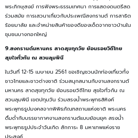
พระภิกษุสงฆ์ การฟังพระธรรมเทศนา การแสดงดนตรีสด
ร่วมสมัย การเสวนาเกี่ยวกับประเพณีสงกรานต์ การสาธิต
ร้อยมาลัย และจำหน่ายสินค้าของดีของเด็ดจากชาวบ้านใน
ชุมชนบางกอกใหญ่
9.สงกรานต์มหานคร สาดสุขทุกวัย ย้อนรอยวิถีไทย
สุขใจทั่วกัน ณ สวนลุมพินี
ในวันที่ 12-15 เมษายน 2561 ขอเชิญชวนนักท่องเที่ยวทั้ง
ชาวไทยและชาวต่างชาติ ร่วมสนุกสนานกับงานสงกรานต์
มหานคร สาดสุขทุกวัย ย้อนรอยวิถีไทย สุขใจทั่วกัน ณ
สวนลุมพินี เขตปทุมวัน ร่วมสรงน้ำพระพุทธสิหิงค์
พระพุทธรูปมงคลจากพิพิธภัณฑสถานแห่งชาติ พระนคร
ดื่มด่ำกับบรรยากาศงานสงกรานต์แบบย้อนยุค สรงน้ำ
พระพุทธรูปประจำวันเกิด สักการะ 8 มหาเทพแห่งราช
ประสงค์