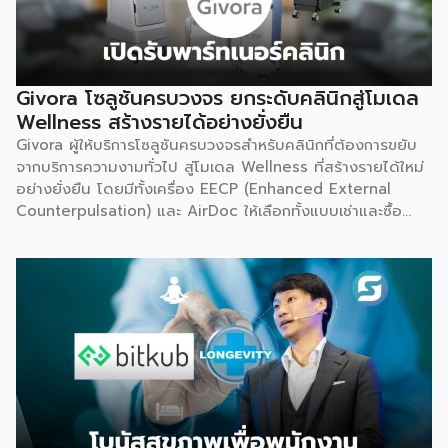
Givora โซลูชันครบวงจร ยกระดับคลินิกสู่โมเดล
Wellness สร้างรายได้อย่างยั่งยืน
Givora ผู้ให้บริการโซลูชันครบวงจรสำหรับคลินิกที่ต้องการขยับ
จากบริการความงามทั่วไป สู่โมเดล Wellness ที่สร้างรายได้ใหม่
อย่างยั่งยืน โดยมีทั้งเครื่อง EECP (Enhanced External
Counterpulsation) และ AirDoc ให้เลือกทั้งแบบเช่าและซื้อ
เพื่อลดภาระการลงทุนก้อนใหญ่และลดความเสี่ยงในการเริ่มต้น
ธุรกิจใหม่ พร้อมทีมช่างที่คอยดูแลตรวจเช็กเครื่องมืออย่าง
สม่ำเสมอ ให้มั่นใจได้ว่าอุปกรณ์ทำงานอย่างมีประสิทธิภาพตลอด
อายุการใช้งาน เหมาะสำหรับคลินิกที่ต้องการสร้างรายได้เพิ่ม โดย
ไม่ต้องใช้เงินก้อนใหญ่ตั้งแต่วันแรก จุดเริ่มต้น มองเห็นกับดักที่
ทำให้อุตสาหกรรมสุขภาพ-ความงามไปไม่ถึงเป้าหมาย Givora
ไม่ได้เริ่มต้นจากการขายเครื่องมือเพียงอย่างเดียว แต่เกิดจากการ
มองเห็นว่าผู้ประกอบการจำนวนมากที่ตั้งใจอยากขยายธุรกิจสู่
Wellness กลับติดกับดักซ้ำ ๆ 3 เรื่องหลัก จนไปไม่ถึงเป้าหมาย
ที่วางไว้ ได้แก่ การไม่มีความรู้และขาดความเชี่ยวชาญเฉพาะด้าน