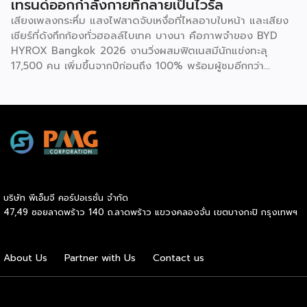
เทรนด์ออกกำลังกายที่กลายเป็นไวรัล
โรคในกลุ่มคนทำงานออฟฟิศ ครอบคลุม 3 ด้าน 6 ตัวชี้วัด ได้แก่
เสียงเพลงกระหึ่ม แสงไฟสาดจับเหงื่อที่ไหลอาบใบหน้า และเสียง
1.ด้านระบบเผาผลาญ ประเมินค่าสมดุลระหว่างไขมันสะสมกับไข
เชียร์ที่ดังกึกก้องทั่วฮอลล์ไบเทค บางนา คือภาพจำของ BYD
มันที่ช่วยทำความสะอาดหลอดเลือด (Triglyceride-to-HDL
HYROX Bangkok 2026 งานวิ่งผสมฟิตเนสมีนักแข่งทะลุ
ratio) ระดับไขมันที่เกาะตามอวัยวะภายในช่องท้อง (Visceral Fat
17,500 คน เพิ่มขึ้นจากปีก่อนถึง 100% พร้อมผู้ชมอีกกว่า
Rating) และวัดค่าคอเลสเตอรอลชนิดไขมันไม่ดี (LDL) 2.ด้าน
21,250 คนที่ยอมจ่ายเงินซื้อบัตรเข้าไปนั่งดูคนอื่น “ทรมานตัว
องค์ประกอบร่างกายและสารอาหาร ประเมินจากคะแนนความ
เอง” ที่น่าสนใจกว่านั้นคือ ซูเปอร์สตาร์อย่างณเดชน์ คูกิมิยะ,
สมบูรณ์โดยรวมของร่างกาย […]
หมาก ปริญ, เจมส์ จิรายุ และแอน ทองประสม ต่างประกาศลง
สนามจริง ไม่ใช่แค่มาเปิดงาน นี่ไม่ใช่แค่กระแสฟิตเนสธรรมดา
แต่คือปรากฏการณ์ที่กำลังเปลี่ยนภูมิทัศน์ของอุตสาหกรรม
Wellness ทั่วโลก และกำลังสร้างโอกาสทางธุรกิจมหาศาลให้กับผู้
ประกอบการ SME ไทยที่มองเห็นก่อนใคร HYROX ก่อตั้งใน
เยอรมนีเมื่อปี 2017 โดย Moritz Fürste อดีตนักกีฬาฮอกกี้ดีกรี
บริษัท พีเอ็มจี คอร์ปอเรชั่น จำกัด
โอลิมปิก ซึ่งรูปแบบการแข่งขันจะเป็นมาตรฐานเดียวกันทั่วโลก
47,49 ซอยลาดพร้าว 140 ถ.ลาดพร้าว แขวงคลองจั่น เขตบางกะปิ กรุงเทพฯ
คือวิ่งสลับกับสถานีออกกำลังกาย 8 จุด ระยะทางรวม 8
กิโลเมตร จุดที่ทำให้วงการธุรกิจต้องจับตาคือความเร็วในการ
เติบโต รายได้ของ […]
About Us
Partner with Us
Contact us