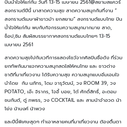
ปันน้ำใจให้แก่กัน วันที่ 13-15 เมษายน 2561@สยามสแควร์
สงกรานต์ปีนี้ มาสาดความสุข สาดความสนุกกันที่งาน ”
สงกรานต์เมษาผ้าขาวม้า ยกสยาม” สงกรานต์แบบไทย ปัน
น้ำใจให้แก่กัน พบกับกิจกรรมความสนุกมากมาย สาด,
ช็อป,ชิม สัมผัสบรรยากาศสงกรานต์แบบไทยๆ 13-15
เมษายน 2561
สาดความสุขไปกับเวทีการแสดงโชว์จากศิลปินชื่อดัง ที่ร่วม
ยกทัพกันมาแจกความสนุกสดใสให้คนไทย และ ชาวต่าง
ชาติที่มาเที่ยวงาน ได้รับความสุข ความสนุกแบบอิ่มเอมใจ
นำโดย กัน นภัทร, โดม จารุวัฒน์, วง ROOM 39, วง
POTATO, เอ๊ะ จิรากร, โจอี้ บอย, โต๋ ศักดิ์สิทธิ์, อะตอม
ชนกันต์, ตู่ ภพธร, วง COCKTAIL และ สามน้าจำอวด น้า
โย่ง น้านงค์ น้าพวง
และปีนี้พิเศษสุดๆ ทำเอาหลายคนที่มาเที่ยวงาน ต้องตื่นตา