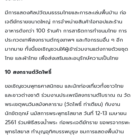
มีการแสดงศิลปวัฒนธรรมไทยและการละเล่นพื้นบ้าน ก่อ
เจดีย์ทรายขนาดใหญ่ การจำหน่ายสินค้าโอทอปและร้าน
อาหารดังกว่า 100 ร้านค้า การสาธิตการทำขนมไทย การ
ประกวดเทพีสงกรานต์กรุงเทพฯ และกิจกรรมอื่น ๆ อีก
มากมาย ทั้งนี้ขอเชิญชวนให้ผู้เข้าร่วมงานแต่งกายด้วยชุด
ไทย และผ้าไทย เพื่อส่งเสริมและอนุรักษ์ความเป็นไทย
10 สงกรานต์วัดโพธิ์
ขอเชิญชวนพุทธศาสนิกชน และนักท่องเที่ยวทั้งชาวไทย
และชาวต่างชาติ ร่วมงานประเพณีสงกรานต์โบราณ ณ วัด
พระเชตุพนวิมลมังคลาราม (วัดโพธิ์ ท่าเตียน) กับงาน
นักขัตฤกษ์ นมัสการพระพุทธไสยาส วันที่ 12-13 เมษายน
2561 ร่วมพิธีสรงน้ำพระ ก่อพระเจดีย์ทราย ขอพรจากรพะ
พุทธไสยาส ทำบุญอุทิศบรรพบุรุษ ชมการแสดงพื้นบ้าน