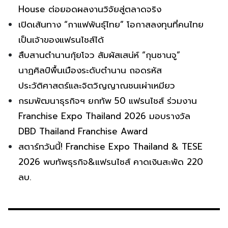
House ต่อยอดผลงานวิจัยสู่ตลาดจริง
เปิดเส้นทาง “กาแฟพันธุ์ไทย” โอกาสลงทุนที่คนไทย
เป็นเจ้าของแฟรนไชส์ได้
สืบสานตำนานกุ้ยโจว สัมผัสเสน่ห์ “กุนซานจู”
นาฏศิลป์พื้นเมืองระดับตำนาน ถอดรหัส
ประวัติศาสตร์และจิตวิญญาณชนเผ่าเหมียว
กรมพัฒนาธุรกิจฯ ยกทัพ 50 แฟรนไชส์ ร่วมงาน
Franchise Expo Thailand 2026 มอบรางวัล
DBD Thailand Franchise Award
สตาร์ทวันนี้! Franchise Expo Thailand & TESE
2026 พบทัพธุรกิจ&แฟรนไชส์ คาดเงินสะพัด 220
ลบ.