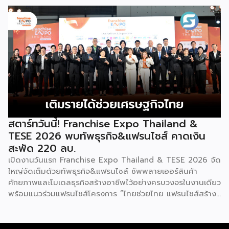
2026 ให้แก่ผู้ประกอบธุรกิจแฟรนไชส์ที่อยู่ในการส่งเสริมสนับสนุน
ผ่านชามใส่น้ำที่วางเรียงเอาไว้ โดยต้องทรงตัวด้วยความแม่นยำ
ของกรมฯ นายพูนพงษ์ นัยนาภากรณ์ อธิบดีกรมพัฒนาธุรกิจ
อย่างน่าอัศจรรย์ พร้อมรังสรรค์ลีลาท่ารำอันตื่นตาตื่นใจ ไม่ว่าจะ
การค้า กระทรวงพาณิชย์ เปิดเผยภายหลังเป็นประธานเปิดงาน
เป็นท่านางแอ่นบิน พีระมิดมนุษย์ หรือท่ามังกรพลิกกาย การ
“งานแฟรนไชส์ เอ็กซ์โป ไทยแลนด์ บาย สมาร์ท เอสเอ็มอี เอ็กซ์
ผสานท่วงทำนอง การเคลื่อนไหว ลมหายใจ และพละกำลังเข้าด้วย
โป (Franchise Expo Thailand by Smart SME Expo)” ซึ่ง
กันอย่างสมบูรณ์แบบนี้เอง ที่หล่อหลอมให้เกิดเป็นสุนทรียศาสตร์
เป็นงานแสดงธุรกิจแฟรนไชส์ชั้นนำที่จัดขึ้นโดย บริษัท พีเอ็มจี
อันเป็นเอกลักษณ์ของศิลปะโบราณชนิดนี้ นับตั้งแต่คริสต์
คอร์ปอเรชัน จำกัด เพื่อยกระดับศักยภาพของผู้ประกอบการและ
ทศวรรษ 1990 เป็นต้นมา กุนซานจูได้รับการยอมรับอย่างกว้าง
เจ้าของธุรกิจที่ต้องการขยายกิจการผ่านระบบแฟรนไชส์ […]
ขวางทั้งในและต่างประเทศ […]
สตาร์ทวันนี้! Franchise Expo Thailand &
TESE 2026 พบทัพธุรกิจ&แฟรนไชส์ คาดเงิน
สะพัด 220 ลบ.
เปิดงานวันแรก Franchise Expo Thailand & TESE 2026 จัด
ใหญ่จัดเต็มด้วยทัพธุรกิจ&แฟรนไชส์ ซัพพลายเออร์สินค้า
ศักยภาพและโมเดลธุรกิจสร้างอาชีพไว้อย่างครบวงจรในงานเดียว
พร้อมแนวร่วมแฟรนไชส์โครงการ “ไทยช่วยไทย แฟรนไชส์สร้าง
อาชีพ พลัส” ที่รัฐช่วยจ่ายค่าแฟรนไชส์ 50% มาเสริมทัพในงาน
รวมกว่า 250 บูธ บนพื้นที่ 15,000 ตารางเมตร หวังเป็นทาง
เลือกสร้างรายได้เพิ่มและพยุงเศรษฐกิจไทยให้ฟื้นตัว เสิร์ฟครบ