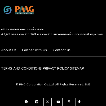
จบในงานด้วยสินเชื่อ และทำเลทองทั่วประเทศ พร้อมเสวนาให้
ความรู้โดยผู้ทรงคุณวุฒิคับคั่ง และกิจกรรมเจรจาจับคู่ธุรกิจทั้งใน
และต่างประเทศ งานจัดต่อเนื่องระหว่างวันที่ 6-9 สิงหาคมนี้ ที่
ฮอลล์ 6-8 อิมแพ็คเมืองทองธานี คาดเม็ดเงินสะพัดในงานราว
220 ล้านบาท นายพูนพงษ์ นัยนาภากรณ์ อธิบดีกรมพัฒนา
บริษัท พีเอ็มจี คอร์ปอเรชั่น จำกัด
ธุรกิจการค้า กระทรวงพาณิชย์ กล่าวว่า งาน ” Franchise Expo
47,49 ซอยลาดพร้าว 140 ถ.ลาดพร้าว แขวงคลองจั่น เขตบางกะปิ กรุงเทพฯ
Thailand & Thailand E-Commerce Selection Expo
(TESE 2026) เป็นเวทีแสดงธุรกิจแฟรนไชส์และโซลูชั่นส์แบบครบ
วงจร […]
About Us
Partner with Us
Contact us
TERMS AND CONDITIONS
PRIVACY POLICY
SITEMAP
© PMG Corporation Co.,Ltd. All Rights Reserved. SME