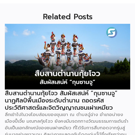
Related Posts
สืบสานตำนานกุ้ยโจว สัมผัสเสน่ห์ “กุนซานจู”
นาฏศิลป์พื้นเมืองระดับตำนาน ถอดรหัส
ประวัติศาสตร์และจิตวิญญาณชนเผ่าเหมียว
ลึกเข้าไปในวงโอบล้อมของขุนเขา ณ ตำบลจู๋ฉ่าง อำเภอน่ายง
เมืองปี้เจี๋ย มณฑลกุ้ยโจว ยังคงมีมรดกทางวัฒนธรรมการเต้นรำ
อันเป็นเอกลักษณ์ของชนเผ่าเหมียว ที่ได้รับการสืบทอดจากรุ่นสู่
รุ่นมาอย่างยาวนาน ศิลปะการแสดงอันโดดเด่นนี้มีชื่อเรียกว่ากุน