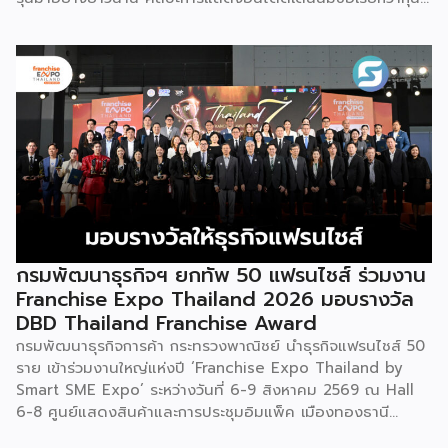
ซานจู (Gunshanzhu) หรือเจ้าของฉายา “ไข่มุกแห่งที่ราบสูงกุ้ย
โจว” ซึ่งทรงคุณค่าเป็นยิ่งกว่าการแสดง เพราะทำหน้าที่จดบันทึก
ประวัติศาสตร์การอพยพย้ายถิ่นฐาน สะท้อนภูมิปัญญาทาง
วัฒนธรรมอันรุ่มรวย และตอกย้ำจิตวิญญาณอันแข็งแกร่งของ
ชนเผ่าเหมียวไว้ได้อย่างงดงาม ตำนานเล่าว่า ยามอพยพย้าย
ถิ่นฐานในอดีตกาล เส้นทางของชาวเหมียวต้องเผชิญกับเทือกเขา
สูงชันและพงหนามรกร้าง เพื่อเปิดทางให้เพื่อนพ้องเดินทางผ่าน
พงไพร เหล่าผู้กล้าหาญจึงใช้ร่างกายของตนกลิ้งทับพงหนาม
อย่างไม่เกรงกลัวเพื่อถางทางให้คนในเผ่า ด้วยเหตุนี้ คนรุ่นหลังจึง
ได้จำลองท่วงท่าการกลิ้งตัวดังกล่าวมาต่อยอดและรังสรรค์เป็น
ระบำลู่เซิงอันเป็นเอกลักษณ์ เพื่อรำลึกถึงความกล้าหาญและหยาด
เหงื่อแรงกายของบรรพบุรุษ โดยทุกท่วงท่าการกลิ้งตัวคือการ
กรมพัฒนาธุรกิจฯ ยกทัพ 50 แฟรนไชส์ ร่วมงาน
คารวะต่อบรรพชน และทุกการกระโดดสะท้อนถึงจิตวิญญาณอัน
Franchise Expo Thailand 2026 มอบรางวัล
แรงกล้าของชนเผ่าเหมียว กุนซานจูถือเป็นหนึ่งในศิลปะการ
DBD Thailand Franchise Award
เต้นรำที่ปราบเซียนและท้าทายที่สุดของชนเผ่าเหมียว ผู้แสดงจะ
กรมพัฒนาธุรกิจการค้า กระทรวงพาณิชย์ นำธุรกิจแฟรนไชส์ 50
สวมเสื้อนอกสีขาวปักลายอันประณีต และสวมหมวกขนไก่ฟ้า
ราย เข้าร่วมงานใหญ่แห่งปี ‘Franchise Expo Thailand by
พร้อมบรรเลงลู่เซิงแบบ 6 ท่อ จุดที่ท้าทายที่สุดคือเสียงเพลงจะ
Smart SME Expo’ ระหว่างวันที่ 6-9 สิงหาคม 2569 ณ Hall
ต้องพลิ้วไหวอย่างต่อเนื่อง นักเต้นจึงต้องเป่าลู่เซิงอย่าง
6-8 ศูนย์แสดงสินค้าและการประชุมอิมแพ็ค เมืองทองธานี
สม่ำเสมอโดยไม่สะดุด แม้ในยามที่ต้องโลดโผนด้วยท่วงท่าที่ยาก
พร้อมจัดพิธีมอบรางวัล DBD Thailand Franchise Award
และซับซ้อนก็ตาม ในระหว่างการแสดง นักเต้นจะกลิ้งและหมุนตัว