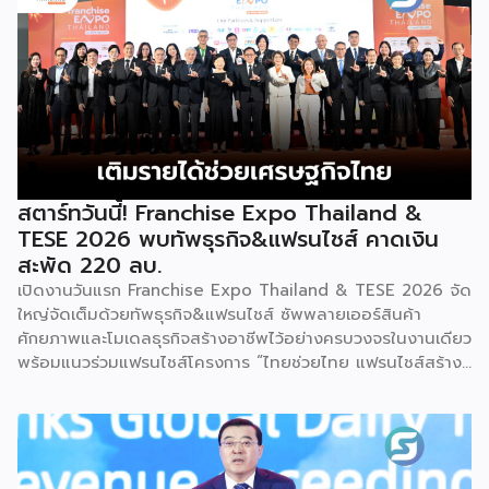
การค้า กระทรวงพาณิชย์ เปิดเผยภายหลังเป็นประธานเปิดงาน
“งานแฟรนไชส์ เอ็กซ์โป ไทยแลนด์ บาย สมาร์ท เอสเอ็มอี เอ็กซ์
โป (Franchise Expo Thailand by Smart SME Expo)” ซึ่ง
เป็นงานแสดงธุรกิจแฟรนไชส์ชั้นนำที่จัดขึ้นโดย บริษัท พีเอ็มจี
คอร์ปอเรชัน จำกัด เพื่อยกระดับศักยภาพของผู้ประกอบการและ
เจ้าของธุรกิจที่ต้องการขยายกิจการผ่านระบบแฟรนไชส์ […]
สตาร์ทวันนี้! Franchise Expo Thailand &
TESE 2026 พบทัพธุรกิจ&แฟรนไชส์ คาดเงิน
สะพัด 220 ลบ.
เปิดงานวันแรก Franchise Expo Thailand & TESE 2026 จัด
ใหญ่จัดเต็มด้วยทัพธุรกิจ&แฟรนไชส์ ซัพพลายเออร์สินค้า
ศักยภาพและโมเดลธุรกิจสร้างอาชีพไว้อย่างครบวงจรในงานเดียว
พร้อมแนวร่วมแฟรนไชส์โครงการ “ไทยช่วยไทย แฟรนไชส์สร้าง
อาชีพ พลัส” ที่รัฐช่วยจ่ายค่าแฟรนไชส์ 50% มาเสริมทัพในงาน
รวมกว่า 250 บูธ บนพื้นที่ 15,000 ตารางเมตร หวังเป็นทาง
เลือกสร้างรายได้เพิ่มและพยุงเศรษฐกิจไทยให้ฟื้นตัว เสิร์ฟครบ
จบในงานด้วยสินเชื่อ และทำเลทองทั่วประเทศ พร้อมเสวนาให้
ความรู้โดยผู้ทรงคุณวุฒิคับคั่ง และกิจกรรมเจรจาจับคู่ธุรกิจทั้งใน