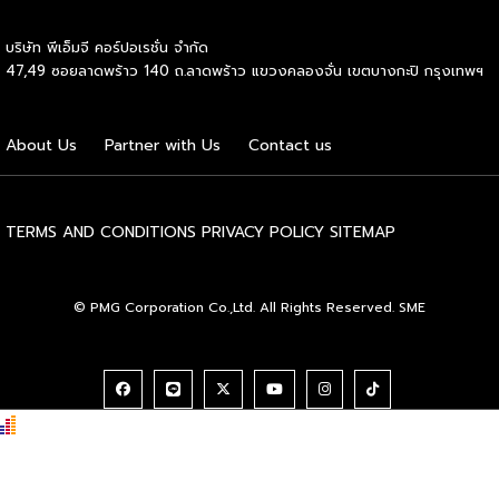
ทางการ ในพิธีเปิดการประชุม สหพันธ์วิทยาศาสตร์และ
เทคโนโลยีการอาหารนานาชาติ (IUFoST) ได้มอบป้ายประกาศ
บริษัท พีเอ็มจี คอร์ปอเรชั่น จำกัด
เกียรติคุณและรางวัลที่ระลึก เพื่อรับรองให้เมืองฮูฮอตดำรง
47,49 ซอยลาดพร้าว 140 ถ.ลาดพร้าว แขวงคลองจั่น เขตบางกะปิ กรุงเทพฯ
ตำแหน่ง World Dairy Capital หรือเมืองหลวงแห่ง
อุตสาหกรรมนมโลก อย่างเป็นทางการ ดร.ภาวิณี ชินะโชติ
ประธานบริหาร IUFoST กล่าวในพิธีเปิดว่า การมอบตำแหน่งดัง
About Us
Partner with Us
Contact us
กล่าวถือเป็นสัญญาณแห่งความสำเร็จที่สะท้อนความมุ่งมั่นทุ่มเท
ของเมืองฮูฮอตในการยกระดับอุตสาหกรรมนม พร้อมกล่าวเสริม
ว่า รางวัลอันทรงเกียรตินี้ยังมุ่งหวังให้เป็นแรงขับเคลื่อนแก่
องค์กรระดับแถวหน้าอย่าง Yili Group […]
TERMS AND CONDITIONS
PRIVACY POLICY
SITEMAP
© PMG Corporation Co.,Ltd. All Rights Reserved. SME