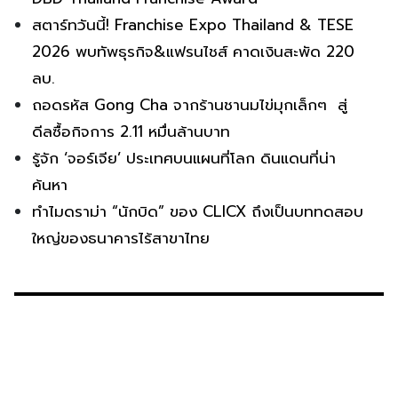
สตาร์ทวันนี้! Franchise Expo Thailand & TESE
2026 พบทัพธุรกิจ&แฟรนไชส์ คาดเงินสะพัด 220
ลบ.
ถอดรหัส Gong Cha จากร้านชานมไข่มุกเล็กๆ สู่
ดีลซื้อกิจการ 2.11 หมื่นล้านบาท
รู้จัก ‘จอร์เจีย’ ประเทศบนแผนที่โลก ดินแดนที่น่า
ค้นหา
ทำไมดราม่า “นักบิด” ของ CLICX ถึงเป็นบททดสอบ
ใหญ่ของธนาคารไร้สาขาไทย