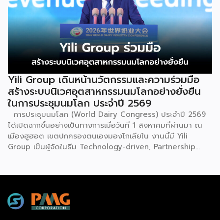
และต่างประเทศ งานจัดต่อเนื่องระหว่างวันที่ 6-9 สิงหาคมนี้ ที่
ฮอลล์ 6-8 อิมแพ็คเมืองทองธานี คาดเม็ดเงินสะพัดในงานราว
220 ล้านบาท นายพูนพงษ์ นัยนาภากรณ์ อธิบดีกรมพัฒนา
ธุรกิจการค้า กระทรวงพาณิชย์ กล่าวว่า งาน ” Franchise Expo
Thailand & Thailand E-Commerce Selection Expo
(TESE 2026) เป็นเวทีแสดงธุรกิจแฟรนไชส์และโซลูชั่นส์แบบครบ
วงจร […]
Yili Group เดินหน้านวัตกรรมและความร่วมมือ
สร้างระบบนิเวศอุตสาหกรรมนมโลกอย่างยั่งยืน
ในการประชุมนมโลก ประจำปี 2569
การประชุมนมโลก (World Dairy Congress) ประจำปี 2569
ได้เปิดฉากขึ้นอย่างเป็นทางการเมื่อวันที่ 1 สิงหาคมที่ผ่านมา ณ
เมืองฮูฮอต เขตปกครองตนเองมองโกเลียใน งานนี้มี Yili
Group เป็นผู้จัดในธีม Technology-driven, Partnership
Oriented, Co-building a Sustainable Global Dairy
Ecosystem (ขับเคลื่อนด้วยเทคโนโลยี มุ่งกระชับความร่วมมือ
สร้างระบบนิเวศอุตสาหกรรมนมโลกอย่างยั่งยืน) ถือเป็นเวทีระดับ
โลกที่รวบรวมผู้นำจากสมาคมการค้านานาชาติ นักวิชาการ และผู้
บริหารระดับสูงตลอดห่วงโซ่คุณค่าของอุตสาหกรรมนมทั่วโลก
ฮูฮอตขึ้นแท่นเมืองหลวงแห่งอุตสาหกรรมนมโลกอย่างเป็น