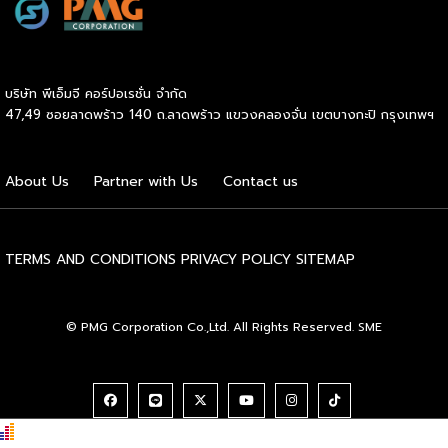
บริหารระดับสูงตลอดห่วงโซ่คุณค่าของอุตสาหกรรมนมทั่วโลก
ฮูฮอตขึ้นแท่นเมืองหลวงแห่งอุตสาหกรรมนมโลกอย่างเป็น
ทางการ ในพิธีเปิดการประชุม สหพันธ์วิทยาศาสตร์และ
เทคโนโลยีการอาหารนานาชาติ (IUFoST) ได้มอบป้ายประกาศ
บริษัท พีเอ็มจี คอร์ปอเรชั่น จำกัด
เกียรติคุณและรางวัลที่ระลึก เพื่อรับรองให้เมืองฮูฮอตดำรง
47,49 ซอยลาดพร้าว 140 ถ.ลาดพร้าว แขวงคลองจั่น เขตบางกะปิ กรุงเทพฯ
ตำแหน่ง World Dairy Capital หรือเมืองหลวงแห่ง
อุตสาหกรรมนมโลก อย่างเป็นทางการ ดร.ภาวิณี ชินะโชติ
ประธานบริหาร IUFoST กล่าวในพิธีเปิดว่า การมอบตำแหน่งดัง
About Us
Partner with Us
Contact us
กล่าวถือเป็นสัญญาณแห่งความสำเร็จที่สะท้อนความมุ่งมั่นทุ่มเท
ของเมืองฮูฮอตในการยกระดับอุตสาหกรรมนม พร้อมกล่าวเสริม
ว่า รางวัลอันทรงเกียรตินี้ยังมุ่งหวังให้เป็นแรงขับเคลื่อนแก่
องค์กรระดับแถวหน้าอย่าง Yili Group […]
TERMS AND CONDITIONS
PRIVACY POLICY
SITEMAP
© PMG Corporation Co.,Ltd. All Rights Reserved. SME