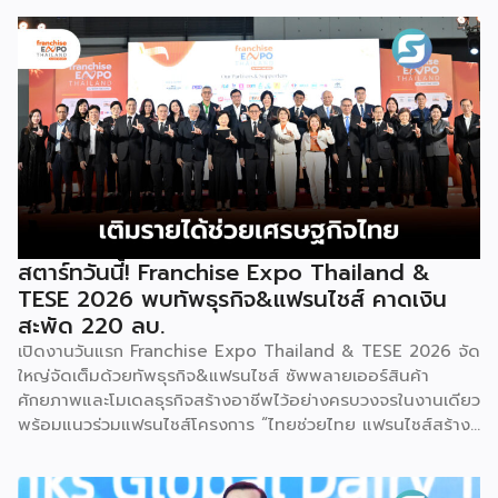
2026 ให้แก่ผู้ประกอบธุรกิจแฟรนไชส์ที่อยู่ในการส่งเสริมสนับสนุน
ของกรมฯ นายพูนพงษ์ นัยนาภากรณ์ อธิบดีกรมพัฒนาธุรกิจ
การค้า กระทรวงพาณิชย์ เปิดเผยภายหลังเป็นประธานเปิดงาน
“งานแฟรนไชส์ เอ็กซ์โป ไทยแลนด์ บาย สมาร์ท เอสเอ็มอี เอ็กซ์
โป (Franchise Expo Thailand by Smart SME Expo)” ซึ่ง
เป็นงานแสดงธุรกิจแฟรนไชส์ชั้นนำที่จัดขึ้นโดย บริษัท พีเอ็มจี
คอร์ปอเรชัน จำกัด เพื่อยกระดับศักยภาพของผู้ประกอบการและ
เจ้าของธุรกิจที่ต้องการขยายกิจการผ่านระบบแฟรนไชส์ […]
สตาร์ทวันนี้! Franchise Expo Thailand &
TESE 2026 พบทัพธุรกิจ&แฟรนไชส์ คาดเงิน
สะพัด 220 ลบ.
เปิดงานวันแรก Franchise Expo Thailand & TESE 2026 จัด
ใหญ่จัดเต็มด้วยทัพธุรกิจ&แฟรนไชส์ ซัพพลายเออร์สินค้า
ศักยภาพและโมเดลธุรกิจสร้างอาชีพไว้อย่างครบวงจรในงานเดียว
พร้อมแนวร่วมแฟรนไชส์โครงการ “ไทยช่วยไทย แฟรนไชส์สร้าง
อาชีพ พลัส” ที่รัฐช่วยจ่ายค่าแฟรนไชส์ 50% มาเสริมทัพในงาน
รวมกว่า 250 บูธ บนพื้นที่ 15,000 ตารางเมตร หวังเป็นทาง