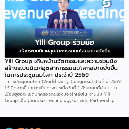
เลือกสร้างรายได้เพิ่มและพยุงเศรษฐกิจไทยให้ฟื้นตัว เสิร์ฟครบ
จบในงานด้วยสินเชื่อ และทำเลทองทั่วประเทศ พร้อมเสวนาให้
ความรู้โดยผู้ทรงคุณวุฒิคับคั่ง และกิจกรรมเจรจาจับคู่ธุรกิจทั้งใน
และต่างประเทศ งานจัดต่อเนื่องระหว่างวันที่ 6-9 สิงหาคมนี้ ที่
ฮอลล์ 6-8 อิมแพ็คเมืองทองธานี คาดเม็ดเงินสะพัดในงานราว
220 ล้านบาท นายพูนพงษ์ นัยนาภากรณ์ อธิบดีกรมพัฒนา
ธุรกิจการค้า กระทรวงพาณิชย์ กล่าวว่า งาน ” Franchise Expo
Thailand & Thailand E-Commerce Selection Expo
(TESE 2026) เป็นเวทีแสดงธุรกิจแฟรนไชส์และโซลูชั่นส์แบบครบ
วงจร […]
Yili Group เดินหน้านวัตกรรมและความร่วมมือ
สร้างระบบนิเวศอุตสาหกรรมนมโลกอย่างยั่งยืน
ในการประชุมนมโลก ประจำปี 2569
การประชุมนมโลก (World Dairy Congress) ประจำปี 2569
ได้เปิดฉากขึ้นอย่างเป็นทางการเมื่อวันที่ 1 สิงหาคมที่ผ่านมา ณ
เมืองฮูฮอต เขตปกครองตนเองมองโกเลียใน งานนี้มี Yili
Group เป็นผู้จัดในธีม Technology-driven, Partnership
Oriented, Co-building a Sustainable Global Dairy
Ecosystem (ขับเคลื่อนด้วยเทคโนโลยี มุ่งกระชับความร่วมมือ
สร้างระบบนิเวศอุตสาหกรรมนมโลกอย่างยั่งยืน) ถือเป็นเวทีระดับ
โลกที่รวบรวมผู้นำจากสมาคมการค้านานาชาติ นักวิชาการ และผู้