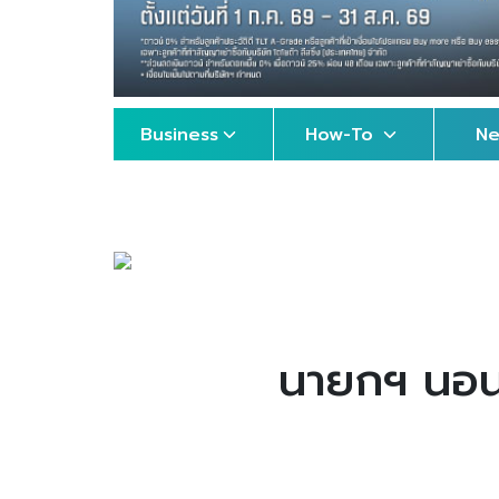
Business
How-To
N
นายกฯ นอนย