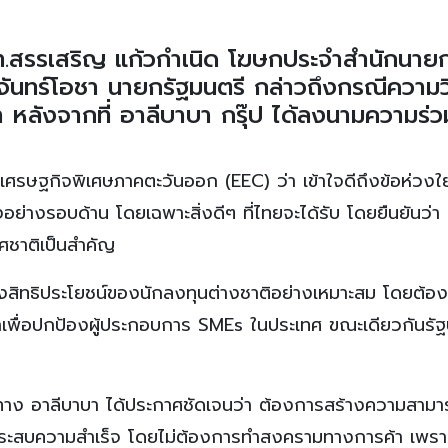
 พล.ท.สรรเสริญ แก้วกำเนิด โฆษกประจำสำนักนาย
์ จันทร์โอชา นายกรัฐมนตรี กล่าวถึงกรณีความ
 หลังจากที่ อาลีบาบา กรุ๊ป ได้ลงนามความร่ว
งเศรษฐกิจพิเศษภาคตะวันออก (EEC) ว่า เข้าใจดีถึงข้อห่วง
ย่างรอบด้าน โดยเฉพาะสิ่งดีๆ ที่ไทยจะได้รับ โดยยืนยันว่า
ศชาติเป็นสำคัญ
งสิทธิประโยชน์ของนักลงทุนต่างชาติอย่างเหมาะสม โดยต้องไ
าเพื่อปกป้องผู้ประกอบการ SMEs ในประเทศ ขณะเดียวกันรัฐบ
 ทาง อาลีบาบา ได้ประกาศชัดเจนว่า ต้องการสร้างความสามา
นประสบความสำเร็จ โดยไม่ต้องการทำสงครามทางการค้า เพราะเช