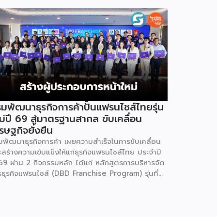
มพัฒนาธุรกิจการค้าปั้นแฟรนไชส์ไทยรุ่น
ม่ปี 69 สู่มาตรฐานสากล ขับเคลื่อน
รษฐกิจยั่งยืน
มพัฒนาธุรกิจการค้า เผยความสำเร็จในการขับเคลื่อน
ะสร้างความเข้มแข็งให้แก่ธุรกิจแฟรนไชส์ไทย ประจำปี
69 ผ่าน 2 กิจกรรมหลัก ได้แก่ หลักสูตรการบริหารจัด
รธุรกิจแฟรนไชส์ (DBD Franchise Program) รุ่นที่
 และกิจกรรมยกระดับธุรกิจสู่เกณฑ์มาตรฐานคุณภาพ
รบริหารจัดการธุรกิจแฟรนไชส์ (Franchise
andard) มุ่งเป้าบ่มเพาะศักยภาพผู้ประกอบการรายใหม่
้อมการันตีคุณภาพมาตรฐานเพื่อสร้างความเชี่ยวชาญ