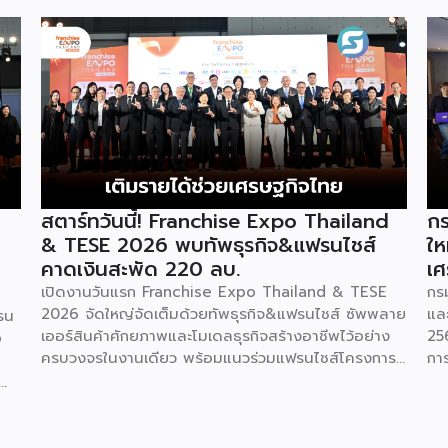
สตาร์ทวันนี้! Franchise Expo Thailand
กร
& TESE 2026 พบทัพธุรกิจ&แฟรนไชส์
ให
คาดเงินสะพัด 220 ลบ.
เศ
เปิดงานวันแรก Franchise Expo Thailand & TESE
กร
2026 จัดใหญ่จัดเต็มด้วยทัพธุรกิจ&แฟรนไชส์ ซัพพลาย
แล
รน
เออร์สินค้าศักยภาพและโมเดลธุรกิจสร้างอาชีพไว้อย่าง
25
o
ครบวงจรในงานเดียว พร้อมแนวร่วมแฟรนไชส์โครงการ
กา
“ไทยช่วยไทย แฟรนไชส์สร้างอาชีพ พลัส” ที่รัฐช่วยจ่าย
29
ค่าแฟรนไชส์ 50% มาเสริมทัพในงาน รวมกว่า 250 บูธ
กา
บนพื้นที่ 15,000 ตารางเมตร หวังเป็นทางเลือกสร้าง
St
รายได้เพิ่มและพยุงเศรษฐกิจไทยให้ฟื้นตัว เสิร์ฟครบจบ
พร