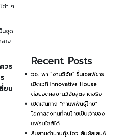
้ต่า ๆ
ป็นจุด
บหลาย
Recent Posts
่ควร
วช. พา “งานวิจัย” ขึ้นเชลฟ์ขาย
าร
เปิดเวที Innovative House
ี่ยน
ต่อยอดผลงานวิจัยสู่ตลาดจริง
เปิดเส้นทาง “กาแฟพันธุ์ไทย”
โอกาสลงทุนที่คนไทยเป็นเจ้าของ
แฟรนไชส์ได้
สืบสานตำนานกุ้ยโจว สัมผัสเสน่ห์