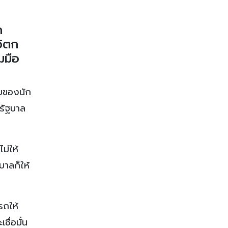
ก
วิตก
มมือ
ใยของนัก
 รัฐบาล
ม่ให้
าลก็ให้
รถให้
ื่อมั่น