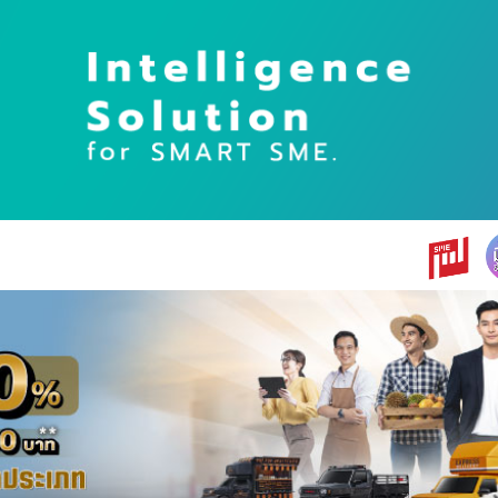
earch
r: