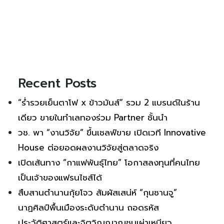
Recent Posts
“ร่ำรวยเย็นตาโฟ x ข้าวมันส์” รวม 2 แบรนด์ในร้าน
เดียว ขายในทำเลทองร่วม Partner ชั้นนำ
วช. พา “งานวิจัย” ขึ้นเชลฟ์ขาย เปิดเวที Innovative
House ต่อยอดผลงานวิจัยสู่ตลาดจริง
เปิดเส้นทาง “กาแฟพันธุ์ไทย” โอกาสลงทุนที่คนไทย
เป็นเจ้าของแฟรนไชส์ได้
สืบสานตำนานกุ้ยโจว สัมผัสเสน่ห์ “กุนซานจู”
นาฏศิลป์พื้นเมืองระดับตำนาน ถอดรหัส
ประวัติศาสตร์และจิตวิญญาณชนเผ่าเหมียว