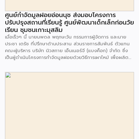
ศูนย์กำจัดมูลฝอยอ่อนนุช ส่งมอบโครงการ
ปรับปรุงสถานที่เรียนรู้ ศูนย์พัฒนาเด็กเล็กก่อนวัย
เรียน ชุมชนเกาะมุสลิม
เมื่อเร็วๆ นี้ นายนพดล พฤกษะวัน กรรมการผู้จัดการ และนาย
ประชา เตรัช ที่ปรึกษาด้านประสาน ส่วนราชการสัมพันธ์ ตัวแทน
คณะผู้บริหาร บริษัท นิวสกาย เอ็นเนอร์จี (แบงค็อก) จํากัด ซึ่ง
เป็นผู้ดำเนินโครงการกำจัดมูลฝอยด้วยวิธีการเผาไหม้ เพื่อผลิต
พลังงานไฟฟ้า ขนาดไม่น้อยกว่า 1,000 ตันต่อวัน ศูนย์กำจัด
มูลฝอยอ่อนนุช เป็นประธานในพิธีส่งมอบโครงการปรับปรุงสถาน
ที่เรียนรู้ ศูนย์พัฒนาเด็กเล็ก ก่อนวัยเรียน ชุมชนเกาะมุสลิม แขวง
ประเวศ เขตประเวศ กรุงเทพมหานคร ทั้งนี้โครงการปรับปรุงสถาน
ที่เรียนรู้ ศูนย์พัฒนาเด็กเล็กก่อนวัยเรียน ชุมชนเกาะมุสลิม ตั้งอยู่
ในซอยอ่อนนุช 86 ดำเนินการขึ้นเพื่อเพิ่มพื้นที่การเรียนรู้เพิ่มเติม
นอกห้องเรียน และใช้เป็นสถานที่จัดกิจกรรมของศูนย์เด็กเล็กฯ
ตลอดจนใช้เป็นพื้นที่จัดกิจกรรมต่างๆ ของชุมชน นอกจากนั้นยัง
มีการมอบตุ๊กตาและของเล่นเพื่อส่งเสริมพัฒนาการเรียนรู้และ
พัฒนาการกล้ามเนื้อมัดเล็กของเด็กด้วย โดยมีผู้แทนจาก
สำนักงานเขตประเวศ ผู้แทนจากศูนย์กำจัดมูลฝอยอ่อนนุช ตลอด