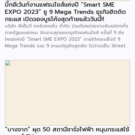
จนประชาชนในชุมชนและพื้นที่ใกล้เคียง รวมถึงคณะครู ผู้ปกครอง
บิ๊กอีเว้นท์งานแฟรนไชส์แห่งปี “Smart SME
และนักเรียนจากศูนย์พัฒนาเด็กเล็กก่อนวัยเรียน ชุมชนเกาะมุสลิม
EXPO 2023” ชู 9 Mega Trends ธุรกิจฮิตติด
ร่วมเป็นเกียรติในพิธีดังกล่าว โครงการกำจัดมูลฝอยด้วยวิธีการ
กระแส เปิดจองบูธโค้งสุดท้ายแล้ววันนี้!!
เผาไหม้ฯ ยังมีกิจกรรมเพื่อสังคมหรือ CSR อื่นๆ อีกมากมาย กับ
บริษัท พีเอ็มจี คอร์ปอเรชั่น จำกัด ร่วมกับหน่วยงานพันธมิตรทั้ง
ชุมชนรอบๆ พื้นที่โครงการอย่างต่อเนื่อง อาทิ การลงพื้นที่
ภาครัฐและเอกชน จัดงานสุดยอดธุรกิจแฟรนไชส์ ครั้งที่ 9 ยิ่ง
ประชาสัมพันธ์ […]
ใหญ่แห่งปี “Smart SME EXPO 2023” ภายใต้คอนเซ็ปต์ 9
Mega Trends รวม 9 เทรนด์ธุรกิจสุดฮิต ไม่ว่าจะเป็น Street
Food Trends, Technology Trends, Customer Service
Trends, Coffee & Beverage Trends, Education Trends,
Health & Wellness Trends, E-Commerce Trends,
Beauty Trends และ Franchise Trends จัดเต็มธุรกิจแฟรน
ไชส์เด่นดังพาเหรดมาให้เลือกลงทุนหลายระดับร่วม 250 บูธ ใน
งบลงทุนเริ่มต้นหลักพัน หลักหมื่น ไปจนถึงหลักล้าน นอกจากนี้
ยังมีกิจกรรมเจรจาจับคู่ธุรกิจทั้งในและต่างประเทศ สินเชื่อ
ดอกเบี้ยต่ำสำหรับเอสเอ็มอีจากสถาบันการเงินชั้นนำมากมาย
พร้อมโซลูชั่นส์ดี […]
“บางจาก” ผุด 50 สถานีชาร์จไฟฟ้า หนุนกระแสใช้