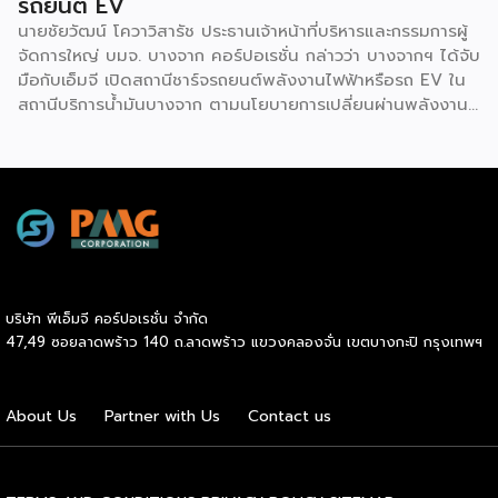
รถยนต์ EV
นายชัยวัฒน์ โควาวิสารัช ประธานเจ้าหน้าที่บริหารและกรรมการผู้
จัดการใหญ่ บมจ. บางจาก คอร์ปอเรชั่น กล่าวว่า บางจากฯ ได้จับ
มือกับเอ็มจี เปิดสถานีชาร์จรถยนต์พลังงานไฟฟ้าหรือรถ EV ใน
สถานีบริการน้ำมันบางจาก ตามนโยบายการเปลี่ยนผ่านพลังงาน
ที่จะนำไทยสู่การใช้พลังงานสะอาด เพื่อคุณภาพชีวิตและสิ่ง
แวดล้อมที่ยั่งยืน .ที่ผ่านมา บางจากฯ ได้ขยายสถานีชาร์จรถ EV
ภายในสถานีบริการน้ำมันบางจากอย่างต่อเนื่องเพื่ออำนวยความ
สะดวกให้ผู้ใช้รถ EV ที่เพิ่มขึ้น สำหรับความร่วมมือครั้งนี้ จะทำให้
สถานีบริการน้ำมันบางจากมีสถานีชาร์จรถ EV ทั้งในกรุงเทพฯ
และต่างจังหวัด ครอบคลุมทั่วประเทศ .โดยความร่วมมือครั้งนี้
เป็นการติดตั้งสถานีชาร์จรถยนต์พลังงานไฟฟ้า เพื่อรองรับการ
เติบโตของตลาดรถยนต์พลังงานไฟฟ้าภายในประเทศ โดยติดตั้ง
บริษัท พีเอ็มจี คอร์ปอเรชั่น จำกัด
สถานีชาร์จรถยนต์ไฟฟ้า “MG Super Charge” ในสถานีบริการ
47,49 ซอยลาดพร้าว 140 ถ.ลาดพร้าว แขวงคลองจั่น เขตบางกะปิ กรุงเทพฯ
น้ำมันบางจาก ครอบคลุมทั้งในเขตกรุงเทพฯ นนทบุรีและ
สมุทรปราการ ซึ่งในระยะเริ่มต้น มีเป้าหมายที่จะติดตั้งทั้งสิ้น 50
แห่งภายในปีนี้ และคาดการณ์ว่าจะเริ่มเปิดให้บริการได้ประมาณ
About Us
Partner with Us
Contact us
เดือนตุลาคมเป็นต้นไป .ด้านนายจาง ไห่โป กรรมการผู้จัดการ
บริษัท เอสเอไอซี มอเตอร์ – ซีพี จำกัด และ บริษัท […]