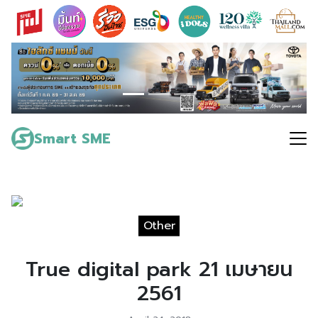
Skip
to
content
Search
for:
Smart SME
Other
True digital park 21 เมษายน
2561