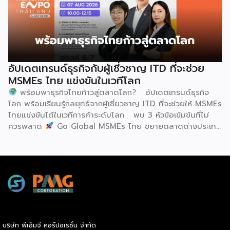
ทางการ ในพิธีเปิดการประชุม สหพันธ์วิทยาศาสตร์และ
อันเป็นเอกลักษณ์ของศิลปะโบราณชนิดนี้ นับตั้งแต่คริสต์
เทคโนโลยีการอาหารนานาชาติ (IUFoST) ได้มอบป้ายประกาศ
ทศวรรษ 1990 เป็นต้นมา กุนซานจูได้รับการยอมรับอย่างกว้าง
เกียรติคุณและรางวัลที่ระลึก เพื่อรับรองให้เมืองฮูฮอตดำรง
ขวางทั้งในและต่างประเทศ […]
ตำแหน่ง World Dairy Capital หรือเมืองหลวงแห่ง
อุตสาหกรรมนมโลก อย่างเป็นทางการ ดร.ภาวิณี ชินะโชติ
ประธานบริหาร IUFoST กล่าวในพิธีเปิดว่า การมอบตำแหน่งดัง
อัปเดตเทรนด์ธุรกิจกับผู้เชี่วชาญ ITD ที่จะช่วย
กล่าวถือเป็นสัญญาณแห่งความสำเร็จที่สะท้อนความมุ่งมั่นทุ่มเท
MSMEs ไทย แข่งขันในเวทีโลก
ของเมืองฮูฮอตในการยกระดับอุตสาหกรรมนม พร้อมกล่าวเสริม
พร้อมพาธุรกิจไทยก้าวสู่ตลาดโลก? อัปเดตเทรนด์ธุรกิจ
ว่า รางวัลอันทรงเกียรตินี้ยังมุ่งหวังให้เป็นแรงขับเคลื่อนแก่
โลก พร้อมเรียนรู้กลยุทธ์จากผู้เชี่ยวชาญ ITD ที่จะช่วยให้ MSMEs
องค์กรระดับแถวหน้าอย่าง Yili Group […]
ไทยแข่งขันได้ในเวทีการค้าระดับโลก พบ 3 หัวข้อเข้มข้นที่ไม่
ควรพลาด
Go Global MSMEs ไทย ขยายตลาดต่างประเทศ
อย่างมั่นใจ
Green & ESG ปรับธุรกิจให้พร้อมรับกติกาการ
ค้าใหม่ สร้างความได้เปรียบในการแข่งขัน Cross Border E-
Commerce เปิดตลาดจีน ติดอาวุธ SMEs ไทย สู่ผู้บริโภค
ออนไลน์ ครบทั้งความรู้ เทรนด์ และโอกาสใหม่สำหรับเจ้าของ
ธุรกิจ ผู้ประกอบการ และผู้ที่กำลังวางแผนขยายตลาด
7
สิงหาคม 2569 | 10.00 – 12.15 น.
Franchise […]
บริษัท พีเอ็มจี คอร์ปอเรชั่น จำกัด