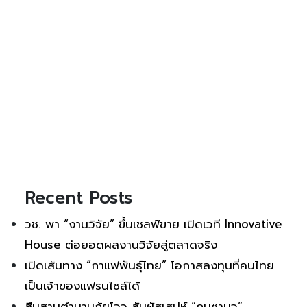
Recent Posts
วช. พา “งานวิจัย” ขึ้นเชลฟ์ขาย เปิดเวที Innovative
House ต่อยอดผลงานวิจัยสู่ตลาดจริง
เปิดเส้นทาง “กาแฟพันธุ์ไทย” โอกาสลงทุนที่คนไทย
เป็นเจ้าของแฟรนไชส์ได้
สืบสานตำนานกุ้ยโจว สัมผัสเสน่ห์ “กุนซานจู”