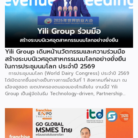
ถิ่นฐานในอดีตกาล เส้นทางของชาวเหมียวต้องเผชิญกับเทือกเขา
สูงชันและพงหนามรกร้าง เพื่อเปิดทางให้เพื่อนพ้องเดินทางผ่าน
พงไพร เหล่าผู้กล้าหาญจึงใช้ร่างกายของตนกลิ้งทับพงหนาม
อย่างไม่เกรงกลัวเพื่อถางทางให้คนในเผ่า ด้วยเหตุนี้ คนรุ่นหลังจึง
ได้จำลองท่วงท่าการกลิ้งตัวดังกล่าวมาต่อยอดและรังสรรค์เป็น
ระบำลู่เซิงอันเป็นเอกลักษณ์ เพื่อรำลึกถึงความกล้าหาญและหยาด
เหงื่อแรงกายของบรรพบุรุษ โดยทุกท่วงท่าการกลิ้งตัวคือการ
Yili Group เดินหน้านวัตกรรมและความร่วมมือ
คารวะต่อบรรพชน และทุกการกระโดดสะท้อนถึงจิตวิญญาณอัน
สร้างระบบนิเวศอุตสาหกรรมนมโลกอย่างยั่งยืน
แรงกล้าของชนเผ่าเหมียว กุนซานจูถือเป็นหนึ่งในศิลปะการ
ในการประชุมนมโลก ประจำปี 2569
เต้นรำที่ปราบเซียนและท้าทายที่สุดของชนเผ่าเหมียว ผู้แสดงจะ
การประชุมนมโลก (World Dairy Congress) ประจำปี 2569
สวมเสื้อนอกสีขาวปักลายอันประณีต และสวมหมวกขนไก่ฟ้า
ได้เปิดฉากขึ้นอย่างเป็นทางการเมื่อวันที่ 1 สิงหาคมที่ผ่านมา ณ
พร้อมบรรเลงลู่เซิงแบบ 6 ท่อ จุดที่ท้าทายที่สุดคือเสียงเพลงจะ
เมืองฮูฮอต เขตปกครองตนเองมองโกเลียใน งานนี้มี Yili
ต้องพลิ้วไหวอย่างต่อเนื่อง นักเต้นจึงต้องเป่าลู่เซิงอย่าง
Group เป็นผู้จัดในธีม Technology-driven, Partnership
สม่ำเสมอโดยไม่สะดุด แม้ในยามที่ต้องโลดโผนด้วยท่วงท่าที่ยาก
Oriented, Co-building a Sustainable Global Dairy
และซับซ้อนก็ตาม ในระหว่างการแสดง นักเต้นจะกลิ้งและหมุนตัว
Ecosystem (ขับเคลื่อนด้วยเทคโนโลยี มุ่งกระชับความร่วมมือ
ผ่านชามใส่น้ำที่วางเรียงเอาไว้ โดยต้องทรงตัวด้วยความแม่นยำ
สร้างระบบนิเวศอุตสาหกรรมนมโลกอย่างยั่งยืน) ถือเป็นเวทีระดับ
อย่างน่าอัศจรรย์ พร้อมรังสรรค์ลีลาท่ารำอันตื่นตาตื่นใจ ไม่ว่าจะ
โลกที่รวบรวมผู้นำจากสมาคมการค้านานาชาติ นักวิชาการ และผู้
เป็นท่านางแอ่นบิน พีระมิดมนุษย์ หรือท่ามังกรพลิกกาย การ
บริหารระดับสูงตลอดห่วงโซ่คุณค่าของอุตสาหกรรมนมทั่วโลก
ผสานท่วงทำนอง การเคลื่อนไหว ลมหายใจ และพละกำลังเข้าด้วย
ฮูฮอตขึ้นแท่นเมืองหลวงแห่งอุตสาหกรรมนมโลกอย่างเป็น
กันอย่างสมบูรณ์แบบนี้เอง ที่หล่อหลอมให้เกิดเป็นสุนทรียศาสตร์