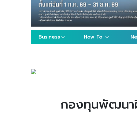
Business
How-To
N
กองทุนพัฒนาฝีม