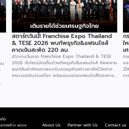
สตาร์ทวันนี้! Franchise Expo Thailand
กร
& TESE 2026 พบทัพธุรกิจ&แฟรนไชส์
ให
คาดเงินสะพัด 220 ลบ.
เศ
เปิดงานวันแรก Franchise Expo Thailand & TESE
กร
2026 จัดใหญ่จัดเต็มด้วยทัพธุรกิจ&แฟรนไชส์ ซัพพลาย
แล
รน
เออร์สินค้าศักยภาพและโมเดลธุรกิจสร้างอาชีพไว้อย่าง
25
o
ครบวงจรในงานเดียว พร้อมแนวร่วมแฟรนไชส์โครงการ
กา
“ไทยช่วยไทย แฟรนไชส์สร้างอาชีพ พลัส” ที่รัฐช่วยจ่าย
29
ค่าแฟรนไชส์ 50% มาเสริมทัพในงาน รวมกว่า 250 บูธ
กา
บนพื้นที่ 15,000 ตารางเมตร หวังเป็นทางเลือกสร้าง
St
รายได้เพิ่มและพยุงเศรษฐกิจไทยให้ฟื้นตัว เสิร์ฟครบจบ
พร
ในงานด้วยสินเชื่อ และทำเลทองทั่วประเทศ พร้อมเสวนา
แล
ให้ความรู้โดยผู้ทรงคุณวุฒิคับคั่ง และกิจกรรมเจรจาจับคู่
กร
ำกัด
ธุรกิจทั้งในและต่างประเทศ งานจัดต่อเนื่องระหว่างวันที่
เป
าย
About Us
Partner with Us
Contact us
.ลาดพร้าว แขวง
6-9 สิงหาคมนี้ ที่ฮอลล์ 6-8 อิมแพ็คเมืองทองธานี
กอ
nd