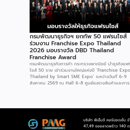
กรมพัฒนาธุรกิจฯ ยกทัพ 50 แฟรนไชส์
ร่วมงาน Franchise Expo Thailand
2026 มอบรางวัล DBD Thailand
Franchise Award
กรมพัฒนาธุรกิจการค้า กระทรวงพาณิชย์ นำธุรกิจแฟ
ไชส์ 50 ราย เข้าร่วมงานใหญ่แห่งปี ‘Franchise Exp
Thailand by Smart SME Expo’ ระหว่างวันที่ 6-9
สิงหาคม 2569 ณ Hall 6-8 ศูนย์แสดงสินค้าและการ
ประชุมอิมแพ็ค เมืองทองธานี พร้อมจัดพิธีมอบรางวัล
DBD Thailand Franchise Award 2026 ให้แก่ผู้ประ
กอบธุรกิจแฟรนไชส์ที่อยู่ในการส่งเสริมสนับสนุนของก
รมฯ นายพูนพงษ์ นัยนาภากรณ์ อธิบดีกรมพัฒนา
ธุรกิจการค้า กระทรวงพาณิชย์ เปิดเผยภายหลังเป็น
บริษัท พีเอ็มจี คอร์ปอเรชั่น จ
ประธานเปิดงาน “งานแฟรนไชส์ เอ็กซ์โป ไทยแลนด์ บ
47,49 ซอยลาดพร้าว 140 ถ
สมาร์ท เอสเอ็มอี เอ็กซ์โป (Franchise Expo Thaila