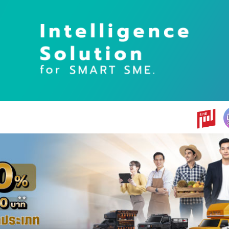
earch
r: