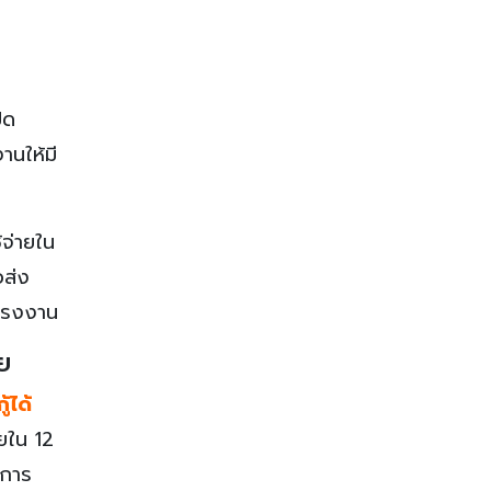
ิด
านให้มี
้จ่ายใน
อส่ง
งแรงงาน
ย
้ได้
ยใน 12
 การ