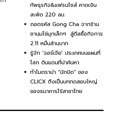
่ทำ
ทัพธุรกิจ&แฟรนไชส์ คาดเงิน
สะพัด 220 ลบ.
ถอดรหัส Gong Cha จากร้าน
ชานมไข่มุกเล็กๆ สู่ดีลซื้อกิจการ
2.11 หมื่นล้านบาท
รู้จัก ‘จอร์เจีย’ ประเทศบนแผนที่
โลก ดินแดนที่น่าค้นหา
ทำไมดราม่า “นักบิด” ของ
CLICX ถึงเป็นบททดสอบใหญ่
ของธนาคารไร้สาขาไทย