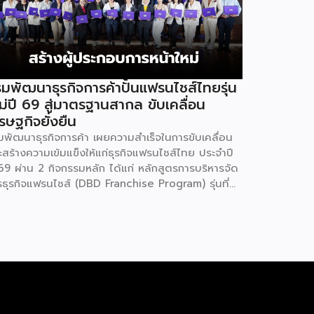
มพัฒนาธุรกิจการค้าปั้นแฟรนไชส์ไทยรุ่น
ม่ปี 69 สู่มาตรฐานสากล ขับเคลื่อน
รษฐกิจยั่งยืน
มพัฒนาธุรกิจการค้า เผยความสำเร็จในการขับเคลื่อน
ะสร้างความเข้มแข็งให้แก่ธุรกิจแฟรนไชส์ไทย ประจำปี
69 ผ่าน 2 กิจกรรมหลัก ได้แก่ หลักสูตรการบริหารจัด
รธุรกิจแฟรนไชส์ (DBD Franchise Program) รุ่นที่
 และกิจกรรมยกระดับธุรกิจสู่เกณฑ์มาตรฐานคุณภาพ
รบริหารจัดการธุรกิจแฟรนไชส์ (Franchise
andard) มุ่งเป้าบ่มเพาะศักยภาพผู้ประกอบการรายใหม่
้อมการันตีคุณภาพมาตรฐานเพื่อสร้างความเชี่ยวชาญ
ะความน่าเชื่อถือในตลาดโลก นายพูนพงษ์ นัยนาภา
ณ์ อธิบดีกรมพัฒนาธุรกิจการค้า กระทรวงพาณิชย์
ิดเผยภายหลังเป็นประธานมอบประกาศนียบัตรแก่ผู้ประ
บการแฟรนไชส์ใน 2 กิจกรรมว่า “ขอแสดงความยินดี