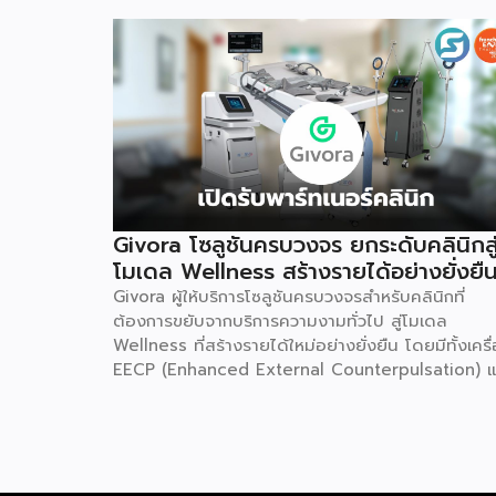
Givora โซลูชันครบวงจร ยกระดับคลินิกสู
โมเดล Wellness สร้างรายได้อย่างยั่งยื
Givora ผู้ให้บริการโซลูชันครบวงจรสำหรับคลินิกที่
ต้องการขยับจากบริการความงามทั่วไป สู่โมเดล
Wellness ที่สร้างรายได้ใหม่อย่างยั่งยืน โดยมีทั้งเครื
EECP (Enhanced External Counterpulsation) แ
AirDoc ให้เลือกทั้งแบบเช่าและซื้อ เพื่อลดภาระการลง
ก้อนใหญ่และลดความเสี่ยงในการเริ่มต้นธุรกิจใหม่ พร้
ทีมช่างที่คอยดูแลตรวจเช็กเครื่องมืออย่างสม่ำเสมอ ให
มั่นใจได้ว่าอุปกรณ์ทำงานอย่างมีประสิทธิภาพตลอดอา
การใช้งาน เหมาะสำหรับคลินิกที่ต้องการสร้างรายได้เพิ