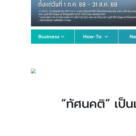
Business
How-To
N
“ทัศนคติ” เป็น