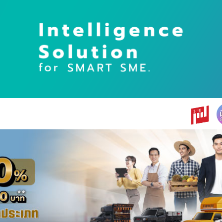
earch
r: