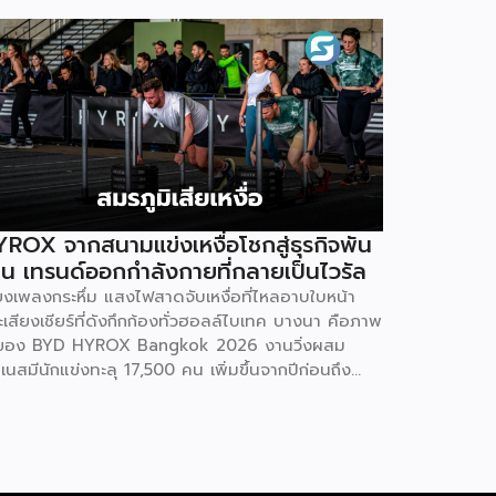
ROX จากสนามแข่งเหงื่อโชกสู่ธุรกิจพัน
าน เทรนด์ออกกำลังกายที่กลายเป็นไวรัล
ียงเพลงกระหึ่ม แสงไฟสาดจับเหงื่อที่ไหลอาบใบหน้า
เสียงเชียร์ที่ดังกึกก้องทั่วฮอลล์ไบเทค บางนา คือภาพ
ของ BYD HYROX Bangkok 2026 งานวิ่งผสม
เนสมีนักแข่งทะลุ 17,500 คน เพิ่มขึ้นจากปีก่อนถึง
% พร้อมผู้ชมอีกกว่า 21,250 คนที่ยอมจ่ายเงินซื้อ
รเข้าไปนั่งดูคนอื่น “ทรมานตัวเอง” ที่น่าสนใจกว่านั้น
 ซูเปอร์สตาร์อย่างณเดชน์ คูกิมิยะ, หมาก ปริญ, เจมส์
รายุ และแอน ทองประสม ต่างประกาศลงสนามจริง
่ใช่แค่มาเปิดงาน นี่ไม่ใช่แค่กระแสฟิตเนสธรรมดา แต่