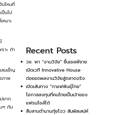
ันไหนที่
เป็นไป
่เหมาะ
์
Recent Posts
พราะ ถ้า
วช. พา “งานวิจัย” ขึ้นเชลฟ์ขาย
นแสนเข็ญ
เปิดเวที Innovative House
ิสรภาพ
ต่อยอดผลงานวิจัยสู่ตลาดจริง
เปิดเส้นทาง “กาแฟพันธุ์ไทย”
โอกาสลงทุนที่คนไทยเป็นเจ้าของ
ไม่ยาก
แฟรนไชส์ได้
อมๆ กัน
สืบสานตำนานกุ้ยโจว สัมผัสเสน่ห์