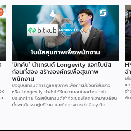
่
‘บิทคับ’ นำเทรนด์ Longevity แจกโบนัส
HY
น
ก้อนที่สอง สร้างองค์กรเพื่อสุขภาพ
ล้
พนักงาน
เส
และ
ปัจจุบันเทรนด์การดูแลสุขภาพเพื่อการมีชีวิตที่ยืนยาว
่อง
จำ
หรือ Longevity กำลังได้รับความสนใจอย่างมากใน
ละ
ฟิต
ประเทศไทย โดยเป็นเทรนด์สำคัญของโลกที่เข้ามาเปลี่ยน
ทุน
100
ทั้งพฤติกรรมผู้บริโภค และทิศทางการดำเนินธุรกิจ
อม
บัต
ล่าสุด คุณท๊อป-จิรายุส ทรัพย์ศรีโสภา ผู้ก่อตั้งและ
้
คือ
ประธานเจ้าหน้าที่บริหารกลุ่ม บริษัท บิทคับ แคปปิตอล
ยุ
จิ
กรุ๊ป โฮลดิ้งส์ จำกัด หนึ่งในผู้บุกเบิกวงการนี้และผู้ขยาย
่ม
ไม
ธุรกิจสู่คอมมูนิตี้สุขภาพ “StayGold” ได้ประกาศนโยบาย