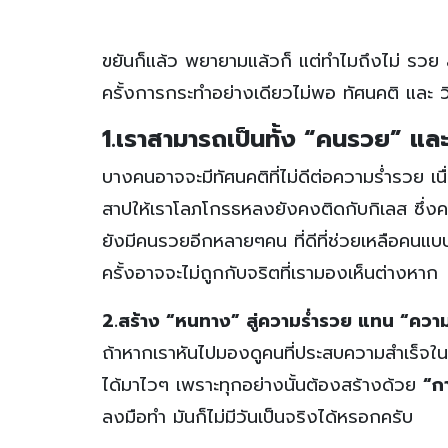
ขยันก็แล้ว พยายามแล้วก็ แต่ทำไมถึงไม่ รวย
ครั้งการกระทำอย่างเดียวไม่พอ ทัศนคติ และ วิ
1.เราสามารถเป็นทั้ง
“คนรวย” และ
บางคนอาจจะมีทัศนคติที่ไม่ดีต่อความร่ำรวย เ
สาปให้เราโลภโกรธหลงยังคงติดกับกิเลส ซึ่งค
ยังมีคนรวยอีกหลายๆคน ที่ดีที่ช่วยเหลือคนแ
ครั้งอาจจะไม่ถูกกับจริตที่เรามองเห็นต่างหาก
2.
สร้าง
“หนทาง” สู่ความร่ำรวย แทน “ควา
ถ้าหากเราหันไปมองดูคนที่ประสบความสำเร็จในช
ได้มาไวๆ เพราะทุกอย่างนั้นต้องสร้างด้วย
“ก
ลงมือทำ มันก็ไม่มีวันเป็นจริงได้หรอกครับ