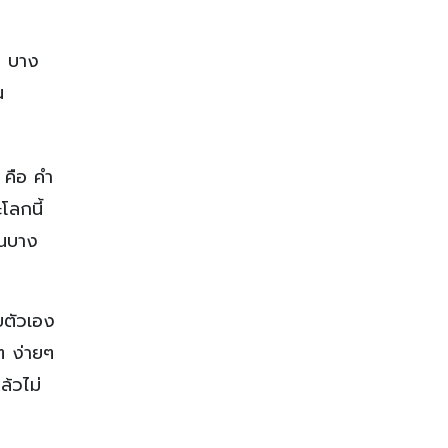
น บาง
ัน
 คือ คำ
โลกนี้
ในบาง
ยตัวเอง
ๆ ง่ายๆ
ล้วไม่