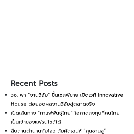
Recent Posts
วช. พา “งานวิจัย” ขึ้นเชลฟ์ขาย เปิดเวที Innovative
House ต่อยอดผลงานวิจัยสู่ตลาดจริง
เปิดเส้นทาง “กาแฟพันธุ์ไทย” โอกาสลงทุนที่คนไทย
เป็นเจ้าของแฟรนไชส์ได้
สืบสานตำนานกุ้ยโจว สัมผัสเสน่ห์ “กุนซานจู”