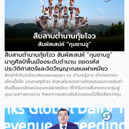
สืบสานตำนานกุ้ยโจว สัมผัสเสน่ห์ “กุนซานจู”
นาฏศิลป์พื้นเมืองระดับตำนาน ถอดรหัส
ประวัติศาสตร์และจิตวิญญาณชนเผ่าเหมียว
ลึกเข้าไปในวงโอบล้อมของขุนเขา ณ ตำบลจู๋ฉ่าง อำเภอน่ายง
เมืองปี้เจี๋ย มณฑลกุ้ยโจว ยังคงมีมรดกทางวัฒนธรรมการเต้นรำ
อันเป็นเอกลักษณ์ของชนเผ่าเหมียว ที่ได้รับการสืบทอดจากรุ่นสู่
รุ่นมาอย่างยาวนาน ศิลปะการแสดงอันโดดเด่นนี้มีชื่อเรียกว่ากุน
ซานจู (Gunshanzhu) หรือเจ้าของฉายา “ไข่มุกแห่งที่ราบสูงกุ้ย
โจว” ซึ่งทรงคุณค่าเป็นยิ่งกว่าการแสดง เพราะทำหน้าที่จดบันทึก
ประวัติศาสตร์การอพยพย้ายถิ่นฐาน สะท้อนภูมิปัญญาทาง
วัฒนธรรมอันรุ่มรวย และตอกย้ำจิตวิญญาณอันแข็งแกร่งของ
ชนเผ่าเหมียวไว้ได้อย่างงดงาม ตำนานเล่าว่า ยามอพยพย้าย