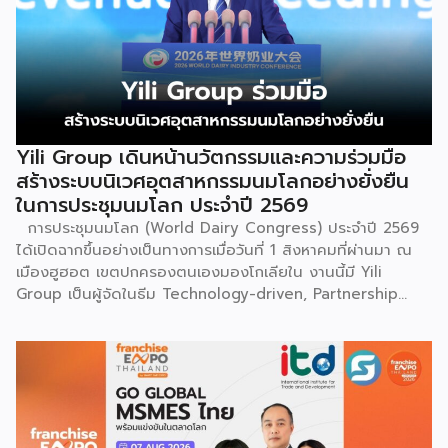
ถิ่นฐานในอดีตกาล เส้นทางของชาวเหมียวต้องเผชิญกับเทือกเขา
สูงชันและพงหนามรกร้าง เพื่อเปิดทางให้เพื่อนพ้องเดินทางผ่าน
พงไพร เหล่าผู้กล้าหาญจึงใช้ร่างกายของตนกลิ้งทับพงหนาม
อย่างไม่เกรงกลัวเพื่อถางทางให้คนในเผ่า ด้วยเหตุนี้ คนรุ่นหลังจึง
ได้จำลองท่วงท่าการกลิ้งตัวดังกล่าวมาต่อยอดและรังสรรค์เป็น
ระบำลู่เซิงอันเป็นเอกลักษณ์ เพื่อรำลึกถึงความกล้าหาญและหยาด
เหงื่อแรงกายของบรรพบุรุษ โดยทุกท่วงท่าการกลิ้งตัวคือการ
Yili Group เดินหน้านวัตกรรมและความร่วมมือ
คารวะต่อบรรพชน และทุกการกระโดดสะท้อนถึงจิตวิญญาณอัน
สร้างระบบนิเวศอุตสาหกรรมนมโลกอย่างยั่งยืน
แรงกล้าของชนเผ่าเหมียว กุนซานจูถือเป็นหนึ่งในศิลปะการ
ในการประชุมนมโลก ประจำปี 2569
เต้นรำที่ปราบเซียนและท้าทายที่สุดของชนเผ่าเหมียว ผู้แสดงจะ
การประชุมนมโลก (World Dairy Congress) ประจำปี 2569
สวมเสื้อนอกสีขาวปักลายอันประณีต และสวมหมวกขนไก่ฟ้า
ได้เปิดฉากขึ้นอย่างเป็นทางการเมื่อวันที่ 1 สิงหาคมที่ผ่านมา ณ
พร้อมบรรเลงลู่เซิงแบบ 6 ท่อ จุดที่ท้าทายที่สุดคือเสียงเพลงจะ
เมืองฮูฮอต เขตปกครองตนเองมองโกเลียใน งานนี้มี Yili
ต้องพลิ้วไหวอย่างต่อเนื่อง นักเต้นจึงต้องเป่าลู่เซิงอย่าง
Group เป็นผู้จัดในธีม Technology-driven, Partnership
สม่ำเสมอโดยไม่สะดุด แม้ในยามที่ต้องโลดโผนด้วยท่วงท่าที่ยาก
Oriented, Co-building a Sustainable Global Dairy
และซับซ้อนก็ตาม ในระหว่างการแสดง นักเต้นจะกลิ้งและหมุนตัว
Ecosystem (ขับเคลื่อนด้วยเทคโนโลยี มุ่งกระชับความร่วมมือ
ผ่านชามใส่น้ำที่วางเรียงเอาไว้ โดยต้องทรงตัวด้วยความแม่นยำ
สร้างระบบนิเวศอุตสาหกรรมนมโลกอย่างยั่งยืน) ถือเป็นเวทีระดับ
อย่างน่าอัศจรรย์ พร้อมรังสรรค์ลีลาท่ารำอันตื่นตาตื่นใจ ไม่ว่าจะ
โลกที่รวบรวมผู้นำจากสมาคมการค้านานาชาติ นักวิชาการ และผู้
เป็นท่านางแอ่นบิน พีระมิดมนุษย์ หรือท่ามังกรพลิกกาย การ
บริหารระดับสูงตลอดห่วงโซ่คุณค่าของอุตสาหกรรมนมทั่วโลก
ผสานท่วงทำนอง การเคลื่อนไหว ลมหายใจ และพละกำลังเข้าด้วย
ฮูฮอตขึ้นแท่นเมืองหลวงแห่งอุตสาหกรรมนมโลกอย่างเป็น
กันอย่างสมบูรณ์แบบนี้เอง ที่หล่อหลอมให้เกิดเป็นสุนทรียศาสตร์
ทางการ ในพิธีเปิดการประชุม สหพันธ์วิทยาศาสตร์และ