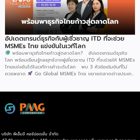
อันเป็นเอกลักษณ์ของศิลปะโบราณชนิดนี้ นับตั้งแต่คริสต์
เทคโนโลยีการอาหารนานาชาติ (IUFoST) ได้มอบป้ายประกาศ
ทศวรรษ 1990 เป็นต้นมา กุนซานจูได้รับการยอมรับอย่างกว้าง
เกียรติคุณและรางวัลที่ระลึก เพื่อรับรองให้เมืองฮูฮอตดำรง
ขวางทั้งในและต่างประเทศ […]
ตำแหน่ง World Dairy Capital หรือเมืองหลวงแห่ง
อุตสาหกรรมนมโลก อย่างเป็นทางการ ดร.ภาวิณี ชินะโชติ
ประธานบริหาร IUFoST กล่าวในพิธีเปิดว่า การมอบตำแหน่งดัง
อัปเดตเทรนด์ธุรกิจกับผู้เชี่วชาญ ITD ที่จะช่วย
กล่าวถือเป็นสัญญาณแห่งความสำเร็จที่สะท้อนความมุ่งมั่นทุ่มเท
MSMEs ไทย แข่งขันในเวทีโลก
ของเมืองฮูฮอตในการยกระดับอุตสาหกรรมนม พร้อมกล่าวเสริม
พร้อมพาธุรกิจไทยก้าวสู่ตลาดโลก? อัปเดตเทรนด์ธุรกิจ
ว่า รางวัลอันทรงเกียรตินี้ยังมุ่งหวังให้เป็นแรงขับเคลื่อนแก่
โลก พร้อมเรียนรู้กลยุทธ์จากผู้เชี่ยวชาญ ITD ที่จะช่วยให้ MSMEs
องค์กรระดับแถวหน้าอย่าง Yili Group […]
ไทยแข่งขันได้ในเวทีการค้าระดับโลก พบ 3 หัวข้อเข้มข้นที่ไม่
ควรพลาด
Go Global MSMEs ไทย ขยายตลาดต่างประเทศ
อย่างมั่นใจ
Green & ESG ปรับธุรกิจให้พร้อมรับกติกาการ
ค้าใหม่ สร้างความได้เปรียบในการแข่งขัน Cross Border E-
Commerce เปิดตลาดจีน ติดอาวุธ SMEs ไทย สู่ผู้บริโภค
ออนไลน์ ครบทั้งความรู้ เทรนด์ และโอกาสใหม่สำหรับเจ้าของ
ธุรกิจ ผู้ประกอบการ และผู้ที่กำลังวางแผนขยายตลาด
7
สิงหาคม 2569 | 10.00 – 12.15 น.
Franchise […]
บริษัท พีเอ็มจี คอร์ปอเรชั่น จำกัด