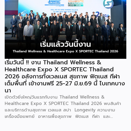
ดิจิทัล เพื่อสร้างอาชีพ เพิ่มรายได้ และเสริมความเข้มแข็งให้
เศรษฐกิจฐานราก นางศุภจี สุธรรมพันธุ์ รองนายกรัฐมนตรีและ
รัฐมนตรีว่าการกระทรวงพาณิชย์ เป็นประธานเปิดโครงการ “ไทย
ช่วยไทย แฟรนไชส์สร้างอาชีพ พลัส” ณ ห้องบุรฉัตรไชยากร
สำนักงานปลัดกระทรวงพาณิชย์ โดยมีนายนภินทร ศรีสรรพางค์
รัฐมนตรีประจำสำนักนายกรัฐมนตรี ผู้กำกับดูแลสำนักงานส่ง
เสริมวิสาหกิจขนาดกลางและขนาดย่อม (สสว.) พร้อมผู้บริหาร
หน่วยงานภาครัฐ ภาคเอกชน และผู้ประกอบธุรกิจแฟรนไชส์เข้า
ร่วม นางศุภจี กล่าวว่า โครงการนี้เกิดจากความร่วมมือระหว่าง
กระทรวงพาณิชย์ และ สสว. ภายใต้นโยบายของรัฐบาลที่มุ่งดูแล
เริ่มวันนี้ !! งาน Thailand Wellness &
ค่าครองชีพของประชาชนควบคู่กับการสร้างรายได้ โดยกรม
Healthcare Expo X SPORTEC Thailand
พัฒนาธุรกิจการค้าได้พัฒนาธุรกิจแฟรนไชส์มาอย่างต่อเนื่อง
2026 อลังการทั้งเวลเนส สุขภาพ ฟิตเนส กีฬา
เพื่อเปิดโอกาสให้ผู้ที่ต้องการมีอาชีพหรือหารายได้เพิ่มเติม
เต็มพื้นที่ เข้างานฟรี 25-27 มิ.ย.69 นี้ ไบเทคบาง
สามารถเริ่มต้นธุรกิจได้ง่ายขึ้นผ่านระบบแฟรนไชส์ ซึ่งปัจจุบันมี
นา
ธุรกิจแฟรนไชส์จดทะเบียนกับกรมพัฒนาธุรกิจการค้ากว่า 500
ราย และได้คัดเลือกแฟรนไชส์มาตรฐานที่มีมูลค่าการลงทุนไม่เกิน
เปิดตัวยิ่งใหญ่วันแรกกับงาน Thailand Wellness &
100,000 บาท เข้าร่วมโครงการกว่า […]
Healthcare Expo X SPORTEC Thailand 2026 พบสินค้า
และบริการด้านสุขภาพ เวลเนส สปา Longevity ความงาม
เครื่องมือแพทย์ อาหารเพื่อสุขภาพ ฟิตเนส กีฬา และ
นวัตกรรมเพื่อคุณภาพชีวิตแห่งอนาคต ที่พร้อมใจจัดโปรโมชั่นพิ
เศษช่วงกลางปีเต็มพื้นที่รวมกว่า 300 บูธ เต็มอิ่มกับเสวนาให้