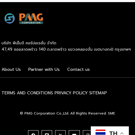
ความรู้โดยวิทยากรผู้ทรงคุณวุฒิจากเมืองไทยและต่างประเทศ
ตลอดทั้งสามวัน เปิดประสบการณ์กับกิจกรรมสร้างสีสันครบรส
พร้อมเวทีเจรจาจับคู่ธุรกิจทั้งในและต่างประเทศ งานจัดต่อเนื่อง
ตั้งแต่วันนี้ถึง 27 มิถุนายน 2569 ณ ฮอลล์ 101, 102 ไบเทค
บางนา หวังยกระดับธุรกิจสุขภาพและเวลเนสไทยผงาดในเวทีโลก
คาดเม็ดเงินสะพัดในงานกว่า 500 ล้านบาท ดร.อรรชกา สีบุญ
บริษัท พีเอ็มจี คอร์ปอเรชั่น จำกัด
เรือง อดีตรัฐมนตรีว่าการกระทรวงวิทยาศาสตร์และเทคโนโลยี
47,49 ซอยลาดพร้าว 140 ถ.ลาดพร้าว แขวงคลองจั่น เขตบางกะปิ กรุงเทพฯ
อดีตรัฐมนตรีว่าการกระทรวงอุตสาหกรรม กรรมการสำนักงานส่ง
เสริมการจัดประชุมและนิทรรศการ (TCEB) และกรรมการ
สำนักงานส่งเสริมเศรษฐกิจสร้างสรรค์ (CEA) กล่าวว่า
About Us
Partner with Us
Contact us
“ประเทศไทยมีฐานแข็งแกร่งในเรื่องอุตสาหกรรมการแพทย์และสุข
ภาวะติดอันดับต้นๆ ในระดับโลก รัฐบาลจึงได้กำหนดให้สุขภาวะ
และการแพทย์เป็นหนึ่งในอุตสาหกรรมเป้าหมายและยุทธศาสตร์ ใน
การขับเคลื่อนเศรษฐกิจมูลค่าสูงของประเทศ ผมมั่นใจว่างาน […]
TERMS AND CONDITIONS
PRIVACY POLICY
SITEMAP
© PMG Corporation Co.,Ltd. All Rights Reserved. SME
TH