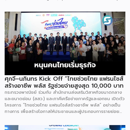
สู่เกณฑ์มาตรฐานคุณภาพการบริหารจัดการธุรกิจแฟรนไชส์
(Franchise Standard) มุ่งเป้าบ่มเพาะศักยภาพผู้ประกอบการราย
ใหม่ พร้อมการันตีคุณภาพมาตรฐานเพื่อสร้างความเชี่ยวชาญและ
ความน่าเชื่อถือในตลาดโลก นายพูนพงษ์ นัยนาภากรณ์ อธิบดี
กรมพัฒนาธุรกิจการค้า กระทรวงพาณิชย์ เปิดเผยภายหลังเป็น
ประธานมอบประกาศนียบัตรแก่ผู้ประกอบการแฟรนไชส์ใน 2
กิจกรรมว่า “ขอแสดงความยินดีกับทุกกิจการที่ได้รับ
ประกาศนียบัตรในวันนี้ (วันพุธที่ 15 กรกฎาคม 2569) โดย
กิจกรรมแรกเป็นการอบรมหลักสูตรการบริหารจัดการธุรกิจแฟรน
ไชส์ (DBD Franchise Program: DBD-FP) รุ่นที่ 29 ซึ่งเป็น
หลักสูตรระยะยาวที่จัดขึ้นตั้งแต่วันที่ 3 ธันวาคม 2568 – วันที่ 2
เมษายน 2569 รวม 23 วัน โดยได้รับเกียรติจากวิทยากรผู้ทรง
ศุภจี–นภินทร Kick Off “ไทยช่วยไทย แฟรนไชส์
คุณวุฒิจากภาครัฐ ภาคเอกชน และสถาบันการศึกษา ที่มาร่วมบ่ม
สร้างอาชีพ พลัส รัฐช่วยจ่ายสูงสุด 10,000 บาท
เพาะความรู้เชิงปฏิบัติการให้แก่ผู้ประกอบธุรกิจแฟรนไชส์อย่างเข้ม
กระทรวงพาณิชย์ ร่วมกับ สำนักงานส่งเสริมวิสาหกิจขนาดกลาง
ข้นรวม […]
และขนาดย่อม (สสว.) และภาคีเครือข่ายภาครัฐและเอกชน เปิดตัว
โครงการ “ไทยช่วยไทย แฟรนไชส์สร้างอาชีพ พลัส” อย่างเป็น
ทางการ เพื่อสร้างโอกาสให้ประชาชนและผู้ประกอบการรายย่อย
สามารถเริ่มต้นธุรกิจแฟรนไชส์ได้ง่ายขึ้น ผ่านมาตรการสนับสนุน
ทั้งเงินอุดหนุน พื้นที่ค้าขาย แหล่งเงินทุน และการเชื่อมโยงตลาด