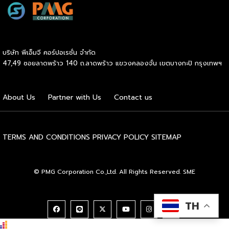
กรมพัฒนาธุรกิจการค้า กระทรวงพาณิชย์ เปิดเผยภายหลังเป็น
ประธานมอบประกาศนียบัตรแก่ผู้ประกอบการแฟรนไชส์ใน 2
กิจกรรมว่า “ขอแสดงความยินดีกับทุกกิจการที่ได้รับ
ประกาศนียบัตรในวันนี้ (วันพุธที่ 15 กรกฎาคม 2569) โดย
บริษัท พีเอ็มจี คอร์ปอเรชั่น จำกัด
กิจกรรมแรกเป็นการอบรมหลักสูตรการบริหารจัดการธุรกิจแฟรน
47,49 ซอยลาดพร้าว 140 ถ.ลาดพร้าว แขวงคลองจั่น เขตบางกะปิ กรุงเทพฯ
ไชส์ (DBD Franchise Program: DBD-FP) รุ่นที่ 29 ซึ่งเป็น
หลักสูตรระยะยาวที่จัดขึ้นตั้งแต่วันที่ 3 ธันวาคม 2568 – วันที่ 2
เมษายน 2569 รวม 23 วัน โดยได้รับเกียรติจากวิทยากรผู้ทรง
About Us
Partner with Us
Contact us
คุณวุฒิจากภาครัฐ ภาคเอกชน และสถาบันการศึกษา ที่มาร่วมบ่ม
เพาะความรู้เชิงปฏิบัติการให้แก่ผู้ประกอบธุรกิจแฟรนไชส์อย่างเข้ม
ข้นรวม […]
TERMS AND CONDITIONS
PRIVACY POLICY
SITEMAP
© PMG Corporation Co.,Ltd. All Rights Reserved. SME
TH