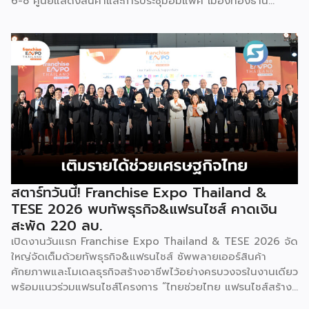
6-8 ศูนย์แสดงสินค้าและการประชุมอิมแพ็ค เมืองทองธานี
พร้อมจัดพิธีมอบรางวัล DBD Thailand Franchise Award
2026 ให้แก่ผู้ประกอบธุรกิจแฟรนไชส์ที่อยู่ในการส่งเสริมสนับสนุน
ของกรมฯ นายพูนพงษ์ นัยนาภากรณ์ อธิบดีกรมพัฒนาธุรกิจ
การค้า กระทรวงพาณิชย์ เปิดเผยภายหลังเป็นประธานเปิดงาน
“งานแฟรนไชส์ เอ็กซ์โป ไทยแลนด์ บาย สมาร์ท เอสเอ็มอี เอ็กซ์
โป (Franchise Expo Thailand by Smart SME Expo)” ซึ่ง
เป็นงานแสดงธุรกิจแฟรนไชส์ชั้นนำที่จัดขึ้นโดย บริษัท พีเอ็มจี
คอร์ปอเรชัน จำกัด เพื่อยกระดับศักยภาพของผู้ประกอบการและ
เจ้าของธุรกิจที่ต้องการขยายกิจการผ่านระบบแฟรนไชส์ […]
สตาร์ทวันนี้! Franchise Expo Thailand &
TESE 2026 พบทัพธุรกิจ&แฟรนไชส์ คาดเงิน
สะพัด 220 ลบ.
เปิดงานวันแรก Franchise Expo Thailand & TESE 2026 จัด
ใหญ่จัดเต็มด้วยทัพธุรกิจ&แฟรนไชส์ ซัพพลายเออร์สินค้า
ศักยภาพและโมเดลธุรกิจสร้างอาชีพไว้อย่างครบวงจรในงานเดียว
พร้อมแนวร่วมแฟรนไชส์โครงการ “ไทยช่วยไทย แฟรนไชส์สร้าง
อาชีพ พลัส” ที่รัฐช่วยจ่ายค่าแฟรนไชส์ 50% มาเสริมทัพในงาน