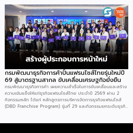
รวมกว่า 250 บูธ บนพื้นที่ 15,000 ตารางเมตร หวังเป็นทาง
เลือกสร้างรายได้เพิ่มและพยุงเศรษฐกิจไทยให้ฟื้นตัว เสิร์ฟครบ
จบในงานด้วยสินเชื่อ และทำเลทองทั่วประเทศ พร้อมเสวนาให้
ความรู้โดยผู้ทรงคุณวุฒิคับคั่ง และกิจกรรมเจรจาจับคู่ธุรกิจทั้งใน
และต่างประเทศ งานจัดต่อเนื่องระหว่างวันที่ 6-9 สิงหาคมนี้ ที่
ฮอลล์ 6-8 อิมแพ็คเมืองทองธานี คาดเม็ดเงินสะพัดในงานราว
220 ล้านบาท นายพูนพงษ์ นัยนาภากรณ์ อธิบดีกรมพัฒนา
ธุรกิจการค้า กระทรวงพาณิชย์ กล่าวว่า งาน ” Franchise Expo
Thailand & Thailand E-Commerce Selection Expo
(TESE 2026) เป็นเวทีแสดงธุรกิจแฟรนไชส์และโซลูชั่นส์แบบครบ
วงจร […]
กรมพัฒนาธุรกิจการค้าปั้นแฟรนไชส์ไทยรุ่นใหม่ปี
69 สู่มาตรฐานสากล ขับเคลื่อนเศรษฐกิจยั่งยืน
กรมพัฒนาธุรกิจการค้า เผยความสำเร็จในการขับเคลื่อนและสร้าง
ความเข้มแข็งให้แก่ธุรกิจแฟรนไชส์ไทย ประจำปี 2569 ผ่าน 2
กิจกรรมหลัก ได้แก่ หลักสูตรการบริหารจัดการธุรกิจแฟรนไชส์
(DBD Franchise Program) รุ่นที่ 29 และกิจกรรมยกระดับธุรกิจ
สู่เกณฑ์มาตรฐานคุณภาพการบริหารจัดการธุรกิจแฟรนไชส์
(Franchise Standard) มุ่งเป้าบ่มเพาะศักยภาพผู้ประกอบการราย
ใหม่ พร้อมการันตีคุณภาพมาตรฐานเพื่อสร้างความเชี่ยวชาญและ
ความน่าเชื่อถือในตลาดโลก นายพูนพงษ์ นัยนาภากรณ์ อธิบดี