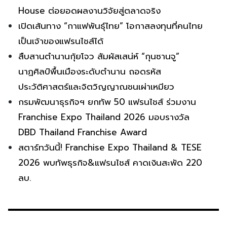
House ต่อยอดผลงานวิจัยสู่ตลาดจริง
เปิดเส้นทาง “กาแฟพันธุ์ไทย” โอกาสลงทุนที่คนไทย
เป็นเจ้าของแฟรนไชส์ได้
สืบสานตำนานกุ้ยโจว สัมผัสเสน่ห์ “กุนซานจู”
นาฏศิลป์พื้นเมืองระดับตำนาน ถอดรหัส
ประวัติศาสตร์และจิตวิญญาณชนเผ่าเหมียว
กรมพัฒนาธุรกิจฯ ยกทัพ 50 แฟรนไชส์ ร่วมงาน
Franchise Expo Thailand 2026 มอบรางวัล
DBD Thailand Franchise Award
สตาร์ทวันนี้! Franchise Expo Thailand & TESE
2026 พบทัพธุรกิจ&แฟรนไชส์ คาดเงินสะพัด 220
ลบ.