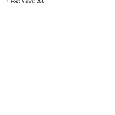
Post Views:
286