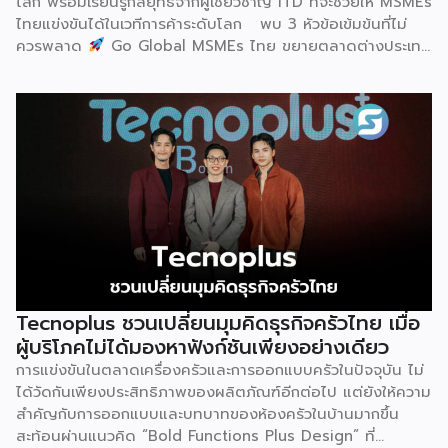
โลก พร้อมเรียนรู้กลยุทธ์จากผู้เชี่ยวชาญ ITD ที่จะช่วยให้ MSMEs
องค์กรระดับแถวหน้าอย่าง Yili Group […]
ไทยแข่งขันได้ในเวทีการค้าระดับโลก พบ 3 หัวข้อเข้มข้นที่ไม่
ควรพลาด
Go Global MSMEs ไทย ขยายตลาดต่างประเทศ
อย่างมั่นใจ
Green & ESG ปรับธุรกิจให้พร้อมรับกติกาการ
ค้าใหม่ สร้างความได้เปรียบในการแข่งขัน Cross Border E-
Commerce เปิดตลาดจีน ติดอาวุธ SMEs ไทย สู่ผู้บริโภค
ออนไลน์ ครบทั้งความรู้ เทรนด์ และโอกาสใหม่สำหรับเจ้าของ
ธุรกิจ ผู้ประกอบการ และผู้ที่กำลังวางแผนขยายตลาด
7
สิงหาคม 2569 | 10.00 – 12.15 น.
Franchise […]
Tecnoplus ชวนเปลี่ยนมุมคิดธุรกิจครัวไทย เมื่อ
ผู้บริโภคไม่ได้มองหาฟังก์ชันเพียงอย่างเดียว
การแข่งขันในตลาดเครื่องครัวและการออกแบบครัวในปัจจุบัน ไม่
ได้วัดกันเพียงประสิทธิภาพของผลิตภัณฑ์อีกต่อไป แต่ยังให้ความ
สำคัญกับการออกแบบและบทบาทของห้องครัวในบ้านมากขึ้น
สะท้อนผ่านแนวคิด “Bold Functions Plus Design” ที่