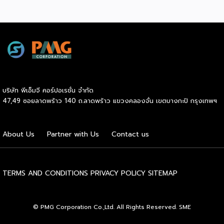
Tecnoplus ถ่ายทอดในงาน Thai Kitchen Reimagined เมื่อ
วันที่ 23 กรกฎาคม 2569 ณ ลาน Eden 1 ชั้น 1 ศูนย์การค้า
เซ็นทรัลเวิลด์ เพื่อชวนผู้ประกอบการและผู้บริโภคมอง “ครัวไทย”
ในมิติใหม่ นายกฤตนัน สนธิจิรวงศ์ ประธานเจ้าหน้าที่บริหาร
บริษัท เดอะ ซิกเนเจอร์ แบรนด์ จำกัด กล่าวว่า ตลอดระยะเวลา
กว่า 20 ปี Tecnoplus ทำตลาดเครื่องครัวในประเทศไทย และ
พบว่าภาพจำของครัวไทยมักเป็นพื้นที่ที่เน้นการใช้งานและถูกแยก
ออกจากพื้นที่หลักของบ้าน ขณะที่หลายประเทศให้ความสำคัญกับ
บริษัท พีเอ็มจี คอร์ปอเรชั่น จำกัด
ห้องครัวในฐานะพื้นที่ศูนย์กลางของการใช้ชีวิต ด้วยเหตุนี้
47,49 ซอยลาดพร้าว 140 ถ.ลาดพร้าว แขวงคลองจั่น เขตบางกะปิ กรุงเทพฯ
Tecnoplus จึงนำเสนอแนวคิด “ครัวแบบไหนก็สวยได้” พร้อม
สื่อสารแนวคิด Bold Functions Plus Design ที่สะท้อนว่า
ฟังก์ชันและการออกแบบสามารถเกิดขึ้นควบคู่กันได้ โดยมองว่า
About Us
Partner with Us
Contact us
ประสิทธิภาพในการใช้งานและความสวยงามไม่จำเป็นต้องเป็นสิ่งที่
ผู้บริโภคต้องเลือกอย่างใดอย่างหนึ่ง […]
TERMS AND CONDITIONS
PRIVACY POLICY
SITEMAP
© PMG Corporation Co.,Ltd. All Rights Reserved. SME