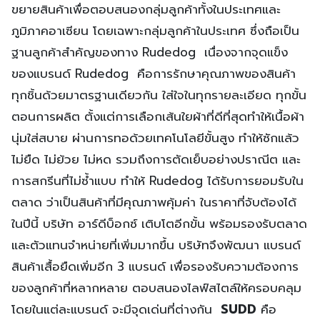
ขยายสินค้าเพื่อตอบสนองกลุ่มลูกค้าทั้งในประเทศและ
ภูมิภาคอาเซียน โดยเฉพาะกลุ่มลูกค้าในประเทศ ซึ่งถือเป็น
ฐานลูกค้าสำคัญของทาง Rudedog
เนื่องจากจุดแข็ง
ของแบรนด์ Rudedog คือการรักษาคุณภาพของสินค้า
ทุกชิ้นด้วยมาตรฐานเดียวกัน ใส่ใจในทุกรายละเอียด ทุกขั้น
ตอนการผลิต ตั้งแต่การเลือกเส้นใยผ้าที่ดีที่สุดทำให้เนื้อผ้า
นุ่มใส่สบาย ผ่านการทอด้วยเทคโนโลยีขั้นสูง ทำให้ซักแล้ว
ไม่ยืด ไม่ย้วย ไม่หด รวมถึงการตัดเย็บอย่างปราณีต และ
การสกรีนที่ไม่ซ้ำแบบ ทำให้ Rudedog ได้รับการยอมรับใน
ตลาด ว่าเป็นสินค้าที่มีคุณภาพคุ้มค่า ในราคาที่จับต้องได้
ในปีนี้ บริษัท อาร์ดีบ็อกซ์ เติบโตอีกขั้น พร้อมรองรับตลาด
และตัวแทนจำหน่ายที่เพิ่มมากขึ้น บริษัทจึงพัฒนา แบรนด์
สินค้าเสื้อยืดเพิ่มอีก 3 แบรนด์ เพื่อรองรับความต้องการ
ของลูกค้าที่หลากหลาย ตอบสนองไลฟ์สไตล์ให้ครอบคลุม
โดยในแต่ละแบรนด์ จะมีจุดเด่นที่ต่างกัน
SUDD
คือ