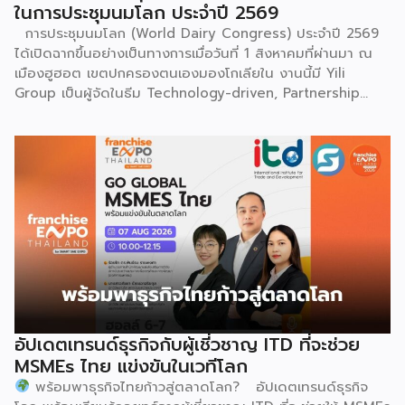
ในการประชุมนมโลก ประจำปี 2569
การประชุมนมโลก (World Dairy Congress) ประจำปี 2569
ได้เปิดฉากขึ้นอย่างเป็นทางการเมื่อวันที่ 1 สิงหาคมที่ผ่านมา ณ
เมืองฮูฮอต เขตปกครองตนเองมองโกเลียใน งานนี้มี Yili
Group เป็นผู้จัดในธีม Technology-driven, Partnership
Oriented, Co-building a Sustainable Global Dairy
Ecosystem (ขับเคลื่อนด้วยเทคโนโลยี มุ่งกระชับความร่วมมือ
สร้างระบบนิเวศอุตสาหกรรมนมโลกอย่างยั่งยืน) ถือเป็นเวทีระดับ
โลกที่รวบรวมผู้นำจากสมาคมการค้านานาชาติ นักวิชาการ และผู้
บริหารระดับสูงตลอดห่วงโซ่คุณค่าของอุตสาหกรรมนมทั่วโลก
ฮูฮอตขึ้นแท่นเมืองหลวงแห่งอุตสาหกรรมนมโลกอย่างเป็น
ทางการ ในพิธีเปิดการประชุม สหพันธ์วิทยาศาสตร์และ
เทคโนโลยีการอาหารนานาชาติ (IUFoST) ได้มอบป้ายประกาศ
เกียรติคุณและรางวัลที่ระลึก เพื่อรับรองให้เมืองฮูฮอตดำรง
ตำแหน่ง World Dairy Capital หรือเมืองหลวงแห่ง
อุตสาหกรรมนมโลก อย่างเป็นทางการ ดร.ภาวิณี ชินะโชติ
ประธานบริหาร IUFoST กล่าวในพิธีเปิดว่า การมอบตำแหน่งดัง
อัปเดตเทรนด์ธุรกิจกับผู้เชี่วชาญ ITD ที่จะช่วย
กล่าวถือเป็นสัญญาณแห่งความสำเร็จที่สะท้อนความมุ่งมั่นทุ่มเท
MSMEs ไทย แข่งขันในเวทีโลก
ของเมืองฮูฮอตในการยกระดับอุตสาหกรรมนม พร้อมกล่าวเสริม
พร้อมพาธุรกิจไทยก้าวสู่ตลาดโลก? อัปเดตเทรนด์ธุรกิจ
ว่า รางวัลอันทรงเกียรตินี้ยังมุ่งหวังให้เป็นแรงขับเคลื่อนแก่