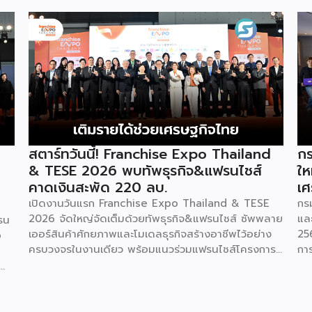
สตาร์ทวันนี้! Franchise Expo Thailand
กร
& TESE 2026 พบทัพธุรกิจ&แฟรนไชส์
ให
คาดเงินสะพัด 220 ลบ.
เศ
เปิดงานวันแรก Franchise Expo Thailand & TESE
กร
2026 จัดใหญ่จัดเต็มด้วยทัพธุรกิจ&แฟรนไชส์ ซัพพลาย
แล
รน
เออร์สินค้าศักยภาพและโมเดลธุรกิจสร้างอาชีพไว้อย่าง
25
o
ครบวงจรในงานเดียว พร้อมแนวร่วมแฟรนไชส์โครงการ
กา
“ไทยช่วยไทย แฟรนไชส์สร้างอาชีพ พลัส” ที่รัฐช่วยจ่าย
29
ค่าแฟรนไชส์ 50% มาเสริมทัพในงาน รวมกว่า 250 บูธ
กา
บนพื้นที่ 15,000 ตารางเมตร หวังเป็นทางเลือกสร้าง
St
รายได้เพิ่มและพยุงเศรษฐกิจไทยให้ฟื้นตัว เสิร์ฟครบจบ
พร