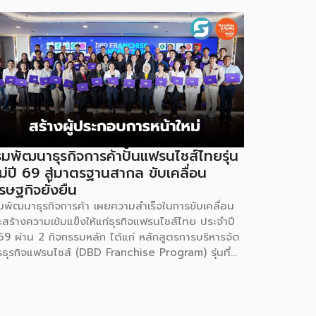
มพัฒนาธุรกิจการค้าปั้นแฟรนไชส์ไทยรุ่น
ม่ปี 69 สู่มาตรฐานสากล ขับเคลื่อน
รษฐกิจยั่งยืน
มพัฒนาธุรกิจการค้า เผยความสำเร็จในการขับเคลื่อน
ะสร้างความเข้มแข็งให้แก่ธุรกิจแฟรนไชส์ไทย ประจำปี
69 ผ่าน 2 กิจกรรมหลัก ได้แก่ หลักสูตรการบริหารจัด
รธุรกิจแฟรนไชส์ (DBD Franchise Program) รุ่นที่
 และกิจกรรมยกระดับธุรกิจสู่เกณฑ์มาตรฐานคุณภาพ
รบริหารจัดการธุรกิจแฟรนไชส์ (Franchise
andard) มุ่งเป้าบ่มเพาะศักยภาพผู้ประกอบการรายใหม่
้อมการันตีคุณภาพมาตรฐานเพื่อสร้างความเชี่ยวชาญ