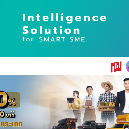
earch
r: