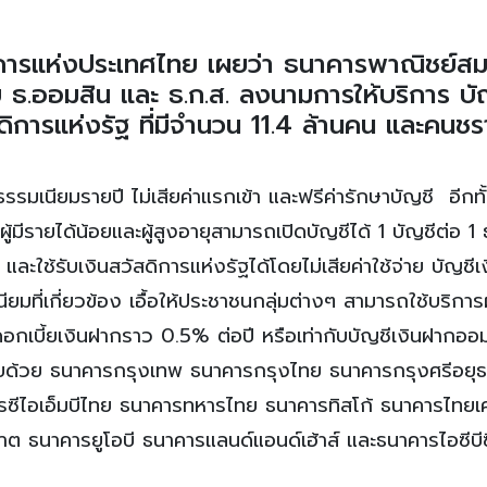
าคารแห่งประเทศไทย เผยว่า ธนาคารพาณิชย์สม
ธ.ออมสิน และ ธ.ก.ส. ลงนามการให้บริการ บั
สดิการแห่งรัฐ ที่มีจำนวน 11.4 ล้านคน และคนชร
รรมเนียมรายปี ไม่เสียค่าแรกเข้า และฟรีค่ารักษาบัญชี อีกทั้
้มีรายได้น้อยและผู้สูงอายุสามารถเปิดบัญชีได้ 1 บัญชีต่อ 1
และใช้รับเงินสวัสดิการแห่งรัฐได้โดยไม่เสียค่าใช้จ่าย บัญชี
นียมที่เกี่ยวข้อง เอื้อให้ประชาชนกลุ่มต่างๆ สามารถใช้บริกา
อกเบี้ยเงินฝากราว 0.5% ต่อปี หรือเท่ากับบัญชีเงินฝากออ
อบด้วย ธนาคารกรุงเทพ ธนาคารกรุงไทย ธนาคารกรุงศรีอยุ
รซีไอเอ็มบีไทย ธนาคารทหารไทย ธนาคารทิสโก้ ธนาคารไทยเ
 ธนาคารยูโอบี ธนาคารแลนด์แอนด์เฮ้าส์ และธนาคารไอซีบีซ