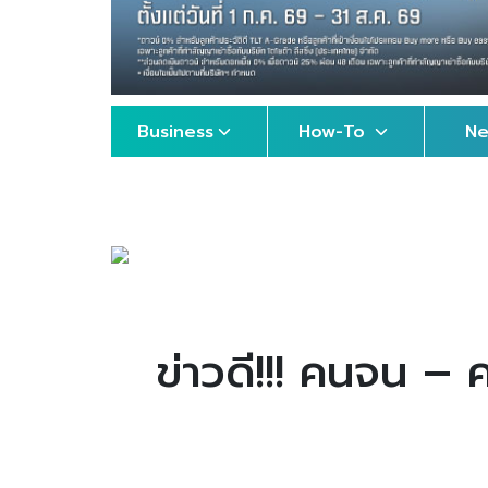
Business
How-To
N
ข่าวดี!!! คนจน – 