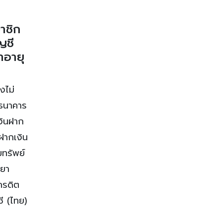
าชิก
ญชี
าอายุ
งไม่
 ธนาคาร
เงินฝาก
รฝากเงิน
มทรัพย์
ธยา
ครดิต
ี (ไทย)