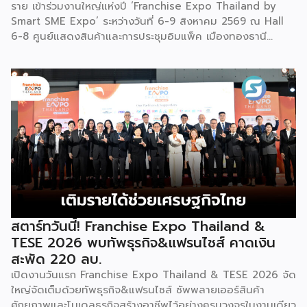
ราย เข้าร่วมงานใหญ่แห่งปี ‘Franchise Expo Thailand by
ใครสนใจก็สามารถซื้อ หัวเชื้อ กลับไปทำเครื่องดื่มต่อเองที่บ้านได้
Smart SME Expo’ ระหว่างวันที่ 6-9 สิงหาคม 2569 ณ Hall
เช่นกัน […]
6-8 ศูนย์แสดงสินค้าและการประชุมอิมแพ็ค เมืองทองธานี
พร้อมจัดพิธีมอบรางวัล DBD Thailand Franchise Award
2026 ให้แก่ผู้ประกอบธุรกิจแฟรนไชส์ที่อยู่ในการส่งเสริมสนับสนุน
ของกรมฯ นายพูนพงษ์ นัยนาภากรณ์ อธิบดีกรมพัฒนาธุรกิจ
การค้า กระทรวงพาณิชย์ เปิดเผยภายหลังเป็นประธานเปิดงาน
“งานแฟรนไชส์ เอ็กซ์โป ไทยแลนด์ บาย สมาร์ท เอสเอ็มอี เอ็กซ์
โป (Franchise Expo Thailand by Smart SME Expo)” ซึ่ง
เป็นงานแสดงธุรกิจแฟรนไชส์ชั้นนำที่จัดขึ้นโดย บริษัท พีเอ็มจี
คอร์ปอเรชัน จำกัด เพื่อยกระดับศักยภาพของผู้ประกอบการและ
เจ้าของธุรกิจที่ต้องการขยายกิจการผ่านระบบแฟรนไชส์ […]
สตาร์ทวันนี้! Franchise Expo Thailand &
TESE 2026 พบทัพธุรกิจ&แฟรนไชส์ คาดเงิน
สะพัด 220 ลบ.
เปิดงานวันแรก Franchise Expo Thailand & TESE 2026 จัด
ใหญ่จัดเต็มด้วยทัพธุรกิจ&แฟรนไชส์ ซัพพลายเออร์สินค้า
ศักยภาพและโมเดลธุรกิจสร้างอาชีพไว้อย่างครบวงจรในงานเดียว