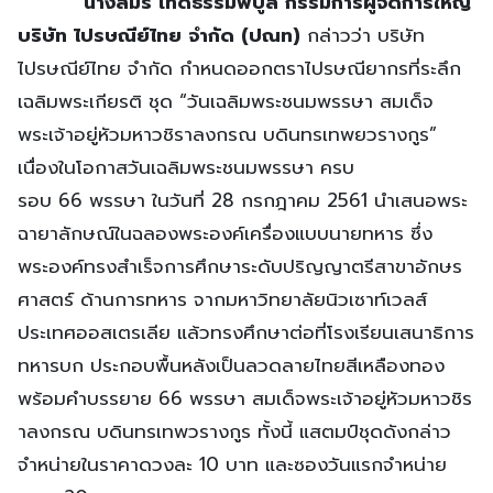
นางสมร เทิดธรรมพิบูล กรรมการผู้จัดการใหญ่
บริษัท ไปรษณีย์ไทย จำกัด (ปณท)
กล่าวว่า บริษัท
ไปรษณีย์ไทย จำกัด กำหนดออกตราไปรษณียากรที่ระลึก
เฉลิมพระเกียรติ ชุด “วันเฉลิมพระชนมพรรษา สมเด็จ
พระเจ้าอยู่หัวมหาวชิราลงกรณ บดินทรเทพยวรางกูร”
เนื่องในโอกาสวันเฉลิมพระชนมพรรษา ครบ
รอบ 66 พรรษา ในวันที่ 28 กรกฎาคม 2561 นำเสนอพระ
ฉายาลักษณ์ในฉลองพระองค์เครื่องแบบนายทหาร ซึ่ง
พระองค์ทรงสำเร็จการศึกษาระดับปริญญาตรีสาขาอักษร
ศาสตร์ ด้านการทหาร จากมหาวิทยาลัยนิวเซาท์เวลส์
ประเทศออสเตรเลีย แล้วทรงศึกษาต่อที่โรงเรียนเสนาธิการ
ทหารบก ประกอบพื้นหลังเป็นลวดลายไทยสีเหลืองทอง
พร้อมคำบรรยาย 66 พรรษา สมเด็จพระเจ้าอยู่หัวมหาวชิร
าลงกรณ บดินทรเทพวรางกูร ทั้งนี้ แสตมป์ชุดดังกล่าว
จำหน่ายในราคาดวงละ 10 บาท และซองวันแรกจำหน่าย