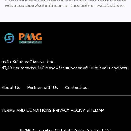
พร้อมแนวร่วมแฟรนไชส์โครงการ “ไทยช่วยไทย แฟรนไชส์สร้าง
อาชีพ พลัส” ที่รัฐช่วยจ่ายค่าแฟรนไชส์ 50% มาเสริมทัพในงาน
รวมกว่า 250 บูธ บนพื้นที่ 15,000 ตารางเมตร หวังเป็นทาง
เลือกสร้างรายได้เพิ่มและพยุงเศรษฐกิจไทยให้ฟื้นตัว เสิร์ฟครบ
จบในงานด้วยสินเชื่อ และทำเลทองทั่วประเทศ พร้อมเสวนาให้
ความรู้โดยผู้ทรงคุณวุฒิคับคั่ง และกิจกรรมเจรจาจับคู่ธุรกิจทั้งใน
และต่างประเทศ งานจัดต่อเนื่องระหว่างวันที่ 6-9 สิงหาคมนี้ ที่
ฮอลล์ 6-8 อิมแพ็คเมืองทองธานี คาดเม็ดเงินสะพัดในงานราว
220 ล้านบาท นายพูนพงษ์ นัยนาภากรณ์ อธิบดีกรมพัฒนา
บริษัท พีเอ็มจี คอร์ปอเรชั่น จำกัด
ธุรกิจการค้า กระทรวงพาณิชย์ กล่าวว่า งาน ” Franchise Expo
47,49 ซอยลาดพร้าว 140 ถ.ลาดพร้าว แขวงคลองจั่น เขตบางกะปิ กรุงเทพฯ
Thailand & Thailand E-Commerce Selection Expo
(TESE 2026) เป็นเวทีแสดงธุรกิจแฟรนไชส์และโซลูชั่นส์แบบครบ
วงจร […]
About Us
Partner with Us
Contact us
TERMS AND CONDITIONS
PRIVACY POLICY
SITEMAP
© PMG Corporation Co.,Ltd. All Rights Reserved. SME