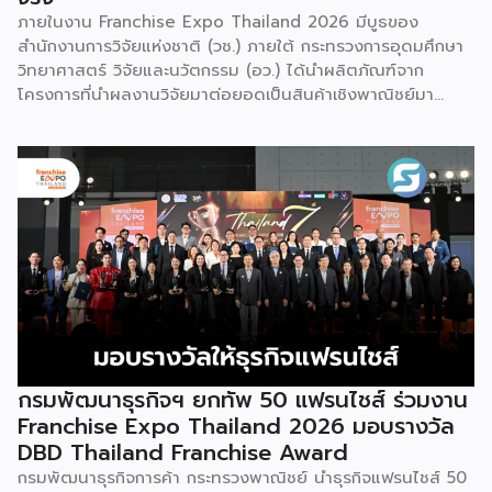
ภายในงาน Franchise Expo Thailand 2026 มีบูธของ
สำนักงานการวิจัยแห่งชาติ (วช.) ภายใต้ กระทรวงการอุดมศึกษา
วิทยาศาสตร์ วิจัยและนวัตกรรม (อว.) ได้นำผลิตภัณฑ์จาก
โครงการที่นำผลงานวิจัยมาต่อยอดเป็นสินค้าเชิงพาณิชย์มา
แสดง พร้อมจัดจำหน่ายให้กับผู้ที่สนใจได้เลือกซื้อ สำหรับ วช.
มีภารกิจหลัก คือการให้ทุนวิจัย ดูแลเรื่องการวิจัยในภาพรวม รวม
ถึงการให้รางวัล และสนับสนุนนักวิจัย ตั้งแต่ระดับเยาวชนไปจนถึง
นักวิจัยอาวุโส แน่นอนว่านี่เป็นหน่วยงานผู้อยู่เบื้องหลังงานวิจัย
ไทยตั้งแต่ต้นน้ำยันปลายน้ำ กิจกรรมที่นำมาจัดแสดงในบูธ
ครั้งนี้เป็นส่วนหนึ่งของทุนที่ วช. สนับสนุนภายใต้ชุดโครงการ
Innovative House ซึ่งมีเป้าหมายชัดเจน คือการแนะแนวและ
สนับสนุนให้ผู้ประกอบการนำนวัตกรรมที่ต่อยอดมาจากงานวิจัย
ไปพัฒนาต่อจนสามารถขายได้จริงในเชิงพาณิชย์ ไม่ใช่แค่งาน
วิจัยที่อยู่ในห้องแล็บ โดยสินค้าที่นำมาโชว์ในบูธจึงเป็นผลิตภัณฑ์
ที่ “พร้อมขาย” แล้วจริงๆ บางแบรนด์ขายออนไลน์ บางแบรนด์
ขายเฉพาะหน้าร้าน นอกจากนี้ ยังมีการสาธิตนำผลิตภัณฑ์ไป
กรมพัฒนาธุรกิจฯ ยกทัพ 50 แฟรนไชส์ ร่วมงาน
แปรรูปเป็นเมนูอาหาร-เครื่องดื่มให้ผู้ร่วมงานเห็นวิธีใช้งานจริง
Franchise Expo Thailand 2026 มอบรางวัล
โดยนำ ‘น้ำผึ้ง’ ที่ไม่ได้นำมาวางขายแบบเดิม ๆ แต่แปรรูปเป็น
DBD Thailand Franchise Award
เครื่องดื่มสเลอปี้ให้ผู้ร่วมงานได้ชิมสดๆ หน้าบูธ เพื่อดึงดูดและ
กรมพัฒนาธุรกิจการค้า กระทรวงพาณิชย์ นำธุรกิจแฟรนไชส์ 50
สร้างประสบการณ์ให้คนในงานได้ทดลองสัมผัสสินค้าจริง และหาก