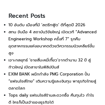
Recent Posts
10 อันดับ เมืองที่มี ‘สตรีทฟู้ด’ ดีที่สุดปี 2026
สทน จับมือ 4 สถาบันวิจัยใหญ่ เปิดเวที “Advanced
Engineering Workshop ครั้งที่ 7” รุกคืบ
อุตสาหกรรมแห่งอนาคตด้วยวิศวกรรมนิวเคลียร์ขั้น
สูง
เจาะกลยุทธ์ ‘ชายสี่บะหมี่เกี๊ยว’จากตำนาน 32 ปี สู่
ก้าวใหญ่ เปิดสาขาในฟิลิปปินส์
EXIM BANK ผนึกกำลัง PMG Corporation ปั้น
“แฟรนไชส์ไทย” เติมความรู้และเงินทุน พาธุรกิจไทยสู่
ตลาดโลก
Tops daily แฟรนไชส์ร้านสะดวกซื้อ คืนทุนไว กำไร
ดี ใครก็เป็นเจ้าของธุรกิจได้