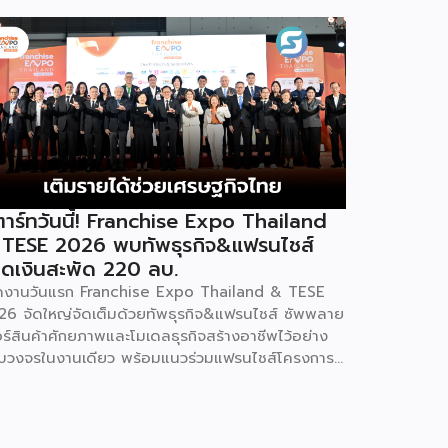
าร์ทวันนี้! Franchise Expo Thailand
 TESE 2026 พบทัพธุรกิจ&แฟรนไชส์
ดเงินสะพัด 220 ลบ.
ิดงานวันแรก Franchise Expo Thailand & TESE
26 จัดใหญ่จัดเต็มด้วยทัพธุรกิจ&แฟรนไชส์ ซัพพลาย
อร์สินค้าศักยภาพและโมเดลธุรกิจสร้างอาชีพไว้อย่าง
บวงจรในงานเดียว พร้อมแนวร่วมแฟรนไชส์โครงการ
ทยช่วยไทย แฟรนไชส์สร้างอาชีพ พลัส” ที่รัฐช่วยจ่าย
าแฟรนไชส์ 50% มาเสริมทัพในงาน รวมกว่า 250 บูธ
พื้นที่ 15,000 ตารางเมตร หวังเป็นทางเลือกสร้าง
ยได้เพิ่มและพยุงเศรษฐกิจไทยให้ฟื้นตัว เสิร์ฟครบจบ