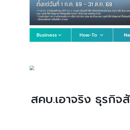
Business
How-To
N
สคบ.เอาจริง ธุรกิจ