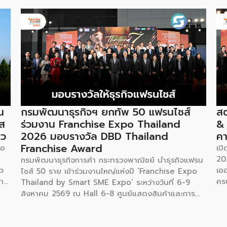
น
กรมพัฒนาธุรกิจฯ ยกทัพ 50 แฟรนไชส์
สต
ัส
ร่วมงาน Franchise Expo Thailand
&
ยว
2026 มอบรางวัล DBD Thailand
คา
Franchise Award
ภอ
เป
20
กรมพัฒนาธุรกิจการค้า กระทรวงพาณิชย์ นำธุรกิจแฟรน
ว
เอ
ไชส์ 50 ราย เข้าร่วมงานใหญ่แห่งปี ‘Franchise Expo
การ
คร
Thailand by Smart SME Expo’ ระหว่างวันที่ 6-9
u)
“ไ
สิงหาคม 2569 ณ Hall 6-8 ศูนย์แสดงสินค้าและการ
ค่
ประชุมอิมแพ็ค เมืองทองธานี พร้อมจัดพิธีมอบรางวัล
บน
DBD Thailand Franchise Award 2026 ให้แก่ผู้ประ
รา