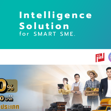
earch
r: