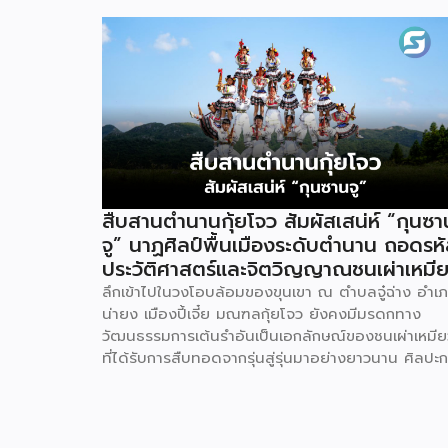
สืบสานตำนานกุ้ยโจว สัมผัสเสน่ห์ “กุนซา
จู” นาฏศิลป์พื้นเมืองระดับตำนาน ถอดรห
ประวัติศาสตร์และจิตวิญญาณชนเผ่าเหมี
ลึกเข้าไปในวงโอบล้อมของขุนเขา ณ ตำบลจู๋ฉ่าง อำเ
น่ายง เมืองปี้เจี๋ย มณฑลกุ้ยโจว ยังคงมีมรดกทาง
วัฒนธรรมการเต้นรำอันเป็นเอกลักษณ์ของชนเผ่าเหมีย
ที่ได้รับการสืบทอดจากรุ่นสู่รุ่นมาอย่างยาวนาน ศิลปะ
แสดงอันโดดเด่นนี้มีชื่อเรียกว่ากุนซานจู (Gunshanzh
หรือเจ้าของฉายา “ไข่มุกแห่งที่ราบสูงกุ้ยโจว” ซึ่งทรง
คุณค่าเป็นยิ่งกว่าการแสดง เพราะทำหน้าที่จดบันทึก
ประวัติศาสตร์การอพยพย้ายถิ่นฐาน สะท้อนภูมิปัญญา