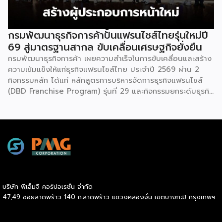
Thailand & Thailand E-Commerce Selection Expo
(TESE 2026) เป็นเวทีแสดงธุรกิจแฟรนไชส์และโซลูชั่นส์แบบครบ
วงจร […]
กรมพัฒนาธุรกิจการค้าปั้นแฟรนไชส์ไทยรุ่นใหม่ปี
69 สู่มาตรฐานสากล ขับเคลื่อนเศรษฐกิจยั่งยืน
กรมพัฒนาธุรกิจการค้า เผยความสำเร็จในการขับเคลื่อนและสร้าง
ความเข้มแข็งให้แก่ธุรกิจแฟรนไชส์ไทย ประจำปี 2569 ผ่าน 2
กิจกรรมหลัก ได้แก่ หลักสูตรการบริหารจัดการธุรกิจแฟรนไชส์
(DBD Franchise Program) รุ่นที่ 29 และกิจกรรมยกระดับธุรกิจ
สู่เกณฑ์มาตรฐานคุณภาพการบริหารจัดการธุรกิจแฟรนไชส์
(Franchise Standard) มุ่งเป้าบ่มเพาะศักยภาพผู้ประกอบการราย
ใหม่ พร้อมการันตีคุณภาพมาตรฐานเพื่อสร้างความเชี่ยวชาญและ
ความน่าเชื่อถือในตลาดโลก นายพูนพงษ์ นัยนาภากรณ์ อธิบดี
กรมพัฒนาธุรกิจการค้า กระทรวงพาณิชย์ เปิดเผยภายหลังเป็น
ประธานมอบประกาศนียบัตรแก่ผู้ประกอบการแฟรนไชส์ใน 2
กิจกรรมว่า “ขอแสดงความยินดีกับทุกกิจการที่ได้รับ
ประกาศนียบัตรในวันนี้ (วันพุธที่ 15 กรกฎาคม 2569) โดย
บริษัท พีเอ็มจี คอร์ปอเรชั่น จำกัด
กิจกรรมแรกเป็นการอบรมหลักสูตรการบริหารจัดการธุรกิจแฟรน
47,49 ซอยลาดพร้าว 140 ถ.ลาดพร้าว แขวงคลองจั่น เขตบางกะปิ กรุงเทพฯ
ไชส์ (DBD Franchise Program: DBD-FP) รุ่นที่ 29 ซึ่งเป็น
หลักสูตรระยะยาวที่จัดขึ้นตั้งแต่วันที่ 3 ธันวาคม 2568 – วันที่ 2
เมษายน 2569 รวม 23 วัน โดยได้รับเกียรติจากวิทยากรผู้ทรง