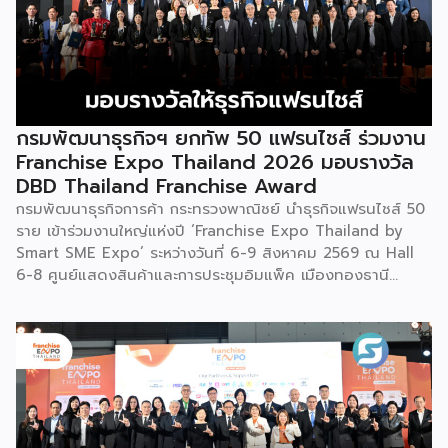
กรมพัฒนาธุรกิจฯ ยกทัพ 50 แฟรนไชส์ ร่วมงาน
Franchise Expo Thailand 2026 มอบรางวัล
DBD Thailand Franchise Award
กรมพัฒนาธุรกิจการค้า กระทรวงพาณิชย์ นำธุรกิจแฟรนไชส์ 50
ราย เข้าร่วมงานใหญ่แห่งปี ‘Franchise Expo Thailand by
Smart SME Expo’ ระหว่างวันที่ 6-9 สิงหาคม 2569 ณ Hall
6-8 ศูนย์แสดงสินค้าและการประชุมอิมแพ็ค เมืองทองธานี
พร้อมจัดพิธีมอบรางวัล DBD Thailand Franchise Award
2026 ให้แก่ผู้ประกอบธุรกิจแฟรนไชส์ที่อยู่ในการส่งเสริมสนับสนุน
ของกรมฯ นายพูนพงษ์ นัยนาภากรณ์ อธิบดีกรมพัฒนาธุรกิจ
การค้า กระทรวงพาณิชย์ เปิดเผยภายหลังเป็นประธานเปิดงาน
“งานแฟรนไชส์ เอ็กซ์โป ไทยแลนด์ บาย สมาร์ท เอสเอ็มอี เอ็กซ์
โป (Franchise Expo Thailand by Smart SME Expo)” ซึ่ง
เป็นงานแสดงธุรกิจแฟรนไชส์ชั้นนำที่จัดขึ้นโดย บริษัท พีเอ็มจี