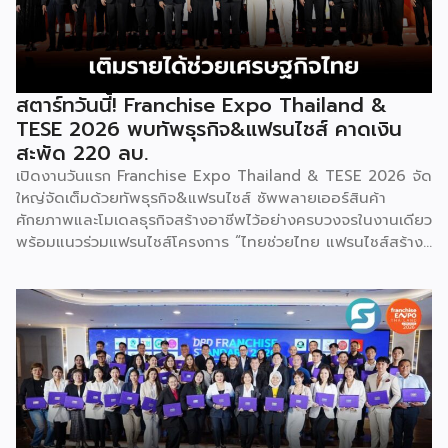
คอร์ปอเรชัน จำกัด เพื่อยกระดับศักยภาพของผู้ประกอบการและ
เจ้าของธุรกิจที่ต้องการขยายกิจการผ่านระบบแฟรนไชส์ […]
สตาร์ทวันนี้! Franchise Expo Thailand &
TESE 2026 พบทัพธุรกิจ&แฟรนไชส์ คาดเงิน
สะพัด 220 ลบ.
เปิดงานวันแรก Franchise Expo Thailand & TESE 2026 จัด
ใหญ่จัดเต็มด้วยทัพธุรกิจ&แฟรนไชส์ ซัพพลายเออร์สินค้า
ศักยภาพและโมเดลธุรกิจสร้างอาชีพไว้อย่างครบวงจรในงานเดียว
พร้อมแนวร่วมแฟรนไชส์โครงการ “ไทยช่วยไทย แฟรนไชส์สร้าง
อาชีพ พลัส” ที่รัฐช่วยจ่ายค่าแฟรนไชส์ 50% มาเสริมทัพในงาน
รวมกว่า 250 บูธ บนพื้นที่ 15,000 ตารางเมตร หวังเป็นทาง
เลือกสร้างรายได้เพิ่มและพยุงเศรษฐกิจไทยให้ฟื้นตัว เสิร์ฟครบ
จบในงานด้วยสินเชื่อ และทำเลทองทั่วประเทศ พร้อมเสวนาให้
ความรู้โดยผู้ทรงคุณวุฒิคับคั่ง และกิจกรรมเจรจาจับคู่ธุรกิจทั้งใน
และต่างประเทศ งานจัดต่อเนื่องระหว่างวันที่ 6-9 สิงหาคมนี้ ที่
ฮอลล์ 6-8 อิมแพ็คเมืองทองธานี คาดเม็ดเงินสะพัดในงานราว
220 ล้านบาท นายพูนพงษ์ นัยนาภากรณ์ อธิบดีกรมพัฒนา
ธุรกิจการค้า กระทรวงพาณิชย์ กล่าวว่า งาน ” Franchise Expo