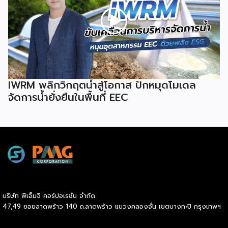
IWRM พลิกวิกฤตน้ำสู่โอกาส ปักหมุดโมเดล
จัดการน้ำยั่งยืนในพื้นที่ EEC
บริษัท พีเอ็มจี คอร์ปอเรชั่น จำกัด
47,49 ซอยลาดพร้าว 140 ถ.ลาดพร้าว แขวงคลองจั่น เขตบางกะปิ กรุงเทพฯ