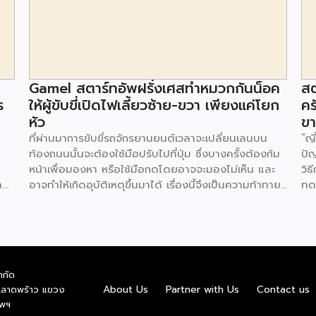
Gamel สตาร์ทอัพฝรั่งเศสทำหมวกกันน็อค
สต
ร
ให้ผู้ขับขี่เปิดไฟเลี้ยวซ้าย-ขวา เพียงแค่โยก
คร
หัว
ข
ที่ผ่านมาการขับขี่รถจักรยานยนต์เวลาจะเปลี่ยนเลนบน
“ญี
ท้องถนนนั้นจะต้องใช้มือปรับไปที่ปุ่ม ซึ่งบางครั้งต้องก้ม
ปั
หน้าเพื่อมองหา หรือใช้มือกดโดยอาจจะมองไม่เห็น และ
วิธ
าง
อาจทำให้เกิดอุบัติเหตุขึ้นมาได้ เรื่องนี้จึงเป็นความท้าทาย
ทด
ู่
ของ Gamel สตาร์ทอัพสัญชาติฝรั่งเศสที่พัฒนาหมวก
เทค
ี่
กันน็อค ที่มาพร้อมกับสัญญาณไฟทั้งด้านหน้า และด้าน
ผ่า
หลังของหมวก ผ่านการใช้งานแบบง่ายแค่โยกศีรษะไปทาง
ช่
ห่ง
ซ้าย หรือทางขวา สัญญาณไฟก็จะปรากฏขึ้น แจ้งให้ผู้ขับ
ร้
าน
รถบนท้องถนนได้รับรู้ สำหรับตัวหมวกสามารถใช้งานเป็น
พั
ำกัด
โรป
ระยะเวลานาน 10 ชั่วโมงต่อการชาร์จ วิธีใช้งานสะดวก ไม่
หน
About Us
Partner with Us
Contact us
.ลาดพร้าว แขวง
ง
ต้องติดตั้งระบบเพิ่มเติมแต่อย่างใด โดยมีราคาอยู่ที่
อาห
ทพฯ
รม
249 บาท (ประมาณ 9,300 บาท) ที่มา: designtaxi
เป็