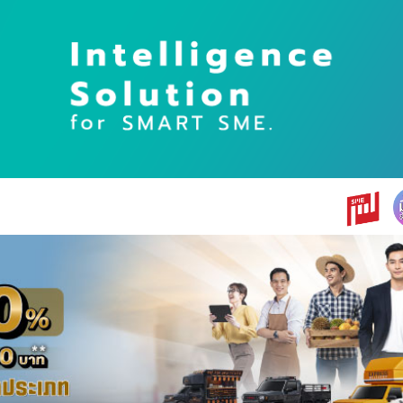
earch
r: