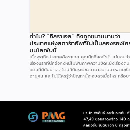
ทำไม? “อิสราเอล” ถึงถูกขนานนามว่า
ประเทศแห่งสตาร์ทอัพที่ไม่เป็นสองรองใค
บนโลกใบนี้
เมื่อพูดถึงประเทศอิสราเอล คุณนึกถึงอะไร? แน่นอนว่า
เรื่องแรกที่นึกถึงคงหนีไม่พ้นภาพความขัดแย้งเรื่องดิน
แดนที่มีกับปาเลสไตน์ที่กินระยะเวลายาวนานมาหลายชั่ว
อายุคน และไม่มีใครรู้ว่าปัญหานี้จะจบลงเมื่อไหร่ หรือบ
คนอาจจะไม่รู้จักอิสราเอลเลยด้วยซ้ำ คงเป็นประเทศที่อย
ห่างไกล และไม่ค่อยน่าเดินทางไปสักเท่าไหร่ แต่ประเทศท
ถูกมองข้ามนี้ รู้หรือไม่ว่า อิสราเอล ถูกขนานนามเป็น
ประเทศแห่งสตาร์ทอัพเลยทีเดียว เรียกได้ว่าเป็นเมืองแ
นวัตกรรมเลยก็ว่าได้ อิสราเอลมีประชากรมากกว่า 9 ล้
บริษัท พีเอ็มจี คอร์ปอเรชั่น จ
คน หากย้อนปูมหลังพบว่าเป็นชาวยิวที่อพยพมาจากยุ
47,49 ซอยลาดพร้าว 140 ถ
มาตั้งรกรากในดินแดนแห่งนี้ แต่ด้วยข้อจำกัดเรื่องขอ
คลองจั่น เขตบางกะปิ กรุงเ
สภาพภูมิประเทศที่แห้งแล้ง ปลูกได้เฉพาะพืชเกษตรกร