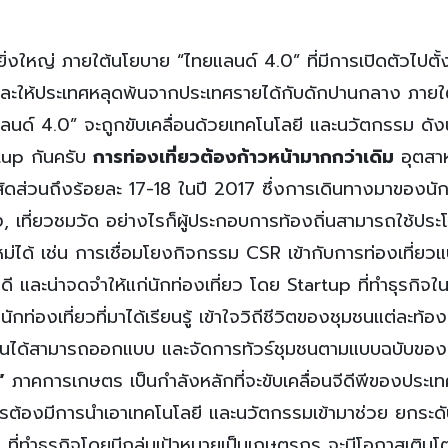
ิ่งใหญ่ ภายใต้นโยบาย “ไทยแลนด์ 4.0” ที่มีการเปิดตัวไปตั้ง
กิจ และให้ประเทศหลุดพ้นจากประเทศรายได้กับดักปานกลาง ภาย
แลนด์ 4.0” จะถูกขับเคลื่อนด้วยเทคโนโลยี และนวัตกรรม ดังน
rtup กันครับ
การท่องเที่ยวต้องก้าวหน้ามากกว่าเดิม
อุตสา
ีมีสัดส่วนถึงร้อยละ 17-18 ในปี 2017 ซึ่งการเดินทางมาของนั
้ง, เที่ยวชมวัด อย่างไรก็ผู้ประกอบการท้องถิ่นสามารถใช้ประ
่ได้ เช่น การเชื่อมโยงกิจกรรม CSR เข้ากับการท่องเที่ยว
ี่ดี และน่าจดจำให้แก่นักท่องเที่ยว โดย Startup ที่ทำธุรกิจ
กท่องเที่ยวที่มาได้เรียนรู้ เข้าใจวิถีชีวิตของชุมชนแต่ละท้องถ
ุมชนได้สามารถออกแบบ และจัดการทัวร์ชุมชนตามแบบฉบับของ
”
ภาคการเกษตร เป็นกำลังหลักที่จะขับเคลื่อนจีดีพีของประเ
รต้องมีการนำเอาเทคโนโลยี และนวัตกรรมเข้ามาช่วย ยกระด
p ที่ทำธุรกิจโดยมีกลุ่มเป้าหมายเป็นเกษตรกร จะมีโอกาสเติบโ