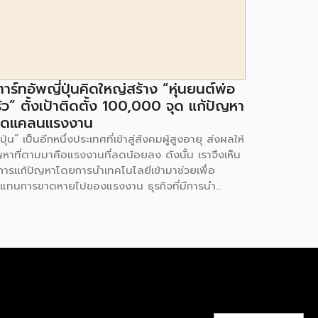
าร์ทอัพญี่ปุ่นคิดใหญ่สร้าง “หุ่นยนต์พ่อ
ัว” ตั้งเป้าติดตั้ง 100,000 จุด แก้ปัญหา
าดแคลนแรงงาน
่ปุ่น” เป็นอีกหนึ่งประเทศที่เข้าสู่สังคมผู้สูงอายุ ส่งผลให้
ญหาที่ตามมาคือแรงงานที่ลดน้อยลง ดังนั้น เราจึงเห็น
ีการแก้ปัญหาโดยการนำเทคโนโลยีเข้ามาช่วยเพื่อ
แทนการขาดหายไปของแรงงาน ธุรกิจที่มีการนำ
โนโลยีเข้ามาใช้ย่อมมีธุรกิจร้านอาหารอยู่ในนั้น โดยที่
นมา ร้านอาหารในประเทศญี่ปุ่นมีการนำหุ่นยนต์เข้ามา
วยเสิร์ฟอาหาร ตลอดจนทำหน้าที่เป็นพนักงานเสิร์ฟใน
าน มาคราวนี้สตาร์ทอัพ New Innovations ทำการ
ฒนา Cooking Robot หรือหุ่นยนต์พ่อครัวออกมาทำ
้าที่ปรุงอาหารได้อย่างหลากหลายประเภทให้กับร้าน
าร โดยเป็นอีกหนึ่งบริการที่น่าสนใจไม่ใช่น้อย เพราะจะ
นอีกหนึ่งเครื่องมือที่เข้ามาช่วยให้กระบวนการทำงาน