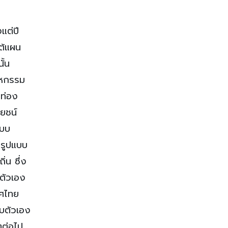
แต่ปี
ใต้แผน
ั้น
หกรรม
กท่อง
โยชน์
แบบ
ในรูปแบบ
ิ่น ซึ่ง
ตัวเอง
ทศไทย
ับตัวเอง
ตต่อไป