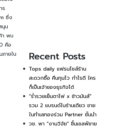
การ
m ซึ่ง
สนุน
ค้า พบ
.0 คือ
Recent Posts
าชนภายใน
Tops daily แฟรนไชส์ร้าน
สะดวกซื้อ คืนทุนไว กำไรดี ใคร
ก็เป็นเจ้าของธุรกิจได้
“ร่ำรวยเย็นตาโฟ x ข้าวมันส์”
รวม 2 แบรนด์ในร้านเดียว ขาย
ในทำเลทองร่วม Partner ชั้นนำ
วช. พา “งานวิจัย” ขึ้นเชลฟ์ขาย