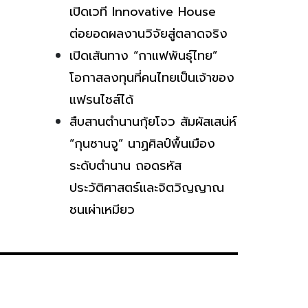
เปิดเวที Innovative House
ต่อยอดผลงานวิจัยสู่ตลาดจริง
เปิดเส้นทาง “กาแฟพันธุ์ไทย”
โอกาสลงทุนที่คนไทยเป็นเจ้าของ
แฟรนไชส์ได้
สืบสานตำนานกุ้ยโจว สัมผัสเสน่ห์
“กุนซานจู” นาฏศิลป์พื้นเมือง
ระดับตำนาน ถอดรหัส
ประวัติศาสตร์และจิตวิญญาณ
ชนเผ่าเหมียว