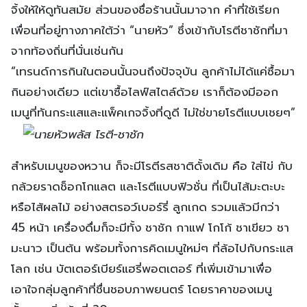
จิ้งให้ให้ดูทันสมัย ส่วนของชื่อร้านนั้นมาจาก คำที่ใช้เรียก
เพื่อนที่อยู่ทางภาคใต้ว่า “นายหัว” ซึ่งเข้ากับโรตีชาชักที่มา
จากท้องถิ่นที่นั่นเช่นกัน
“เทรนด์การกินในตอนนั้นจนถึงปัจจุบัน ลูกค้าไม่ได้แค่ซื้อมา
กินอย่างเดียว แต่เขาซื้อไลฟ์สไตล์ด้วย เราก็ต้องมีออก
เมนูที่ทันกระแสและแพ็คเกจจิ้งที่ดูดี ไม่ใช่ขายโรตีแบบเชยๆ”
สำหรับเมนูของหวาน ก็จะมีโรตีรสชาติดั้งเดิม คือ ใส่ไข่ กับ
กล้วยราดช็อกโกแลต และโรตีแบบฟิวชั่น ที่เป็นไส้มะตะบะ
หรือไส้ผลไม้ อย่างสตรอว์เบอร์รี่ ลูกเกด รวมแล้วมีกว่า
45 หน้า เครื่องดื่มก็จะมีทั้ง ชาชัก กาแฟ โกโก้ ชาเขียว ชา
มะนาว เป็นต้น พร้อมทั้งการคิดเมนูใหม่ๆ ที่ล้อไปกับกระแส
โลก เช่น บัตเตอร์เบียร์แฮรี่พอตเตอร์ ที่เพิ่มเข้ามาเพื่อ
เอาใจกลุ่มลูกค้าที่ชื่นชอบภาพยนตร์ โดยราคาของเมนู