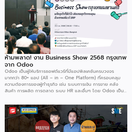
มากกว่า 4 แสนราย และมีผู้ใช้งานมากกว่า 6 ล้านคนทั่วเอเชีย ปีนี้
Odoo กลับมาจัดงาน Business Roadshow 2568 ภายใต้
Concept พลิกธุรกิจให้กำไร ต่อยอดธุรกิจของคุณด้วย
ซอฟต์แวร์ ERP ที่มาปลดล็อกทุกธุรกิจในประเทศไทยผ่านการนำ
เทคโนโลยีใหม่สุดล้ำ ยกระดับองค์กรของคุณไปสู่ระบบดิจิทัล
พร้อมกับโอกาสที่จะได้เข้ามาเป็นพาร์ทเนอร์ระดับมืออาชีพร่วมกับ
Odoo […]
ห้ามพลาด! งาน Business Show 2568 กรุงเทพ
จาก Odoo
Odoo เป็นผู้ให้บริการซอฟต์แวร์ที่มีแอปพิลเคชันครบวงจร
มากกว่า 80+ แอป (All – in – One Platform) ที่ครอบคลุม
ความต้องการของผู้ทำธุรกิจ เช่น ระบบการเงิน การขาย คลัง
สินค้า การผลิต การตลาด ระบบ HR และอื่นๆ โดย Odoo เป็นผู้
ให้บริการซอฟต์แวร์โอเพ่นซอร์ส (Open Source) จากประเทศ
เบลเยี่ยมให้บริการใน 19 แห่งทั่วโลก รวมถึงสหรัฐอเมริกา ฮ่องกง
อินโดนีเซีย และดูไบ ปัจจุบัน Odoo ให้บริการผู้ใช้งานในไทย
มากกว่า 4 แสนราย และมีผู้ใช้งานมากกว่า 6 ล้านคนทั่วเอเชีย ปีนี้
Odoo กลับมาจัดงาน Business Roadshow 2568 ภายใต้
Concept พลิกธุรกิจให้กำไร ต่อยอดธุรกิจของคุณด้วย