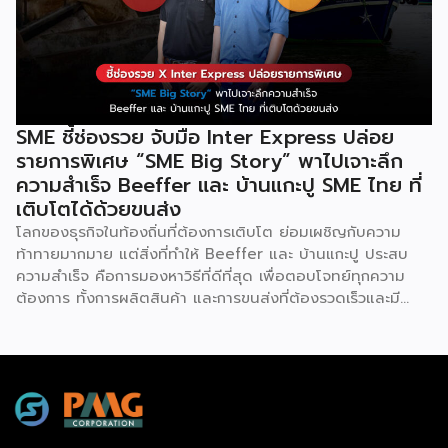
ซอฟต์แวร์ ERP ที่มาปลดล็อกทุกธุรกิจในประเทศไทยผ่านการนำ
เทคโนโลยีใหม่สุดล้ำ ยกระดับองค์กรของคุณไปสู่ระบบดิจิทัล
พร้อมกับโอกาสที่จะได้เข้ามาเป็นพาร์ทเนอร์ระดับมืออาชีพร่วมกับ
Odoo […]
SME ชี้ช่องรวย จับมือ Inter Express ปล่อย
รายการพิเศษ “SME Big Story” พาไปเจาะลึก
ความสำเร็จ Beeffer และ บ้านแกะปู SME ไทย ที่
เติบโตได้ด้วยขนส่ง
โลกของธุรกิจในท้องถิ่นที่ต้องการเติบโต ย่อมเผชิญกับความ
ท้าทายมากมาย แต่สิ่งที่ทำให้ Beeffer และ บ้านแกะปู ประสบ
ความสำเร็จ คือการมองหาวิธีที่ดีที่สุด เพื่อตอบโจทย์ทุกความ
ต้องการ ทั้งการผลิตสินค้า และการขนส่งที่ต้องรวดเร็วและมี
คุณภาพ เราจะพาคุณไปเรียนรู้เคล็ดลับที่ช่วยให้ธุรกิจเหล่านี้เติบโต
ได้อย่างรวดเร็ว พร้อมด้วยผู้ช่วยคนสำคัญอย่าง Inter
Express ที่เป็นพาร์ทเนอร์จัดการเรื่องขนส่งให้เป็นไปอย่างราบรื่น
Beeffer : แบรนด์เนื้อโคขุนพรีเมียมที่ตั้งต้นจากฟาร์มเลี้ยง
วัวในจังหวัดระยอง และขยายสู่การเป็นแบรนด์ที่ได้รับความนิยม
ทั่วประเทศ ความสำเร็จของ Beeffer ไม่ได้เกิดขึ้นจากแค่การมี