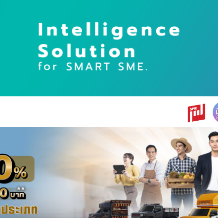
earch
r: