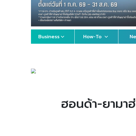
Business
How-To
N
ฮอนด้า-ยามาฮ