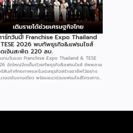
าร์ทวันนี้! Franchise Expo Thailand
 TESE 2026 พบทัพธุรกิจ&แฟรนไชส์
ดเงินสะพัด 220 ลบ.
ิดงานวันแรก Franchise Expo Thailand & TESE
26 จัดใหญ่จัดเต็มด้วยทัพธุรกิจ&แฟรนไชส์ ซัพพลาย
อร์สินค้าศักยภาพและโมเดลธุรกิจสร้างอาชีพไว้อย่าง
บวงจรในงานเดียว พร้อมแนวร่วมแฟรนไชส์โครงการ
ทยช่วยไทย แฟรนไชส์สร้างอาชีพ พลัส” ที่รัฐช่วยจ่าย
าแฟรนไชส์ 50% มาเสริมทัพในงาน รวมกว่า 250 บูธ
พื้นที่ 15,000 ตารางเมตร หวังเป็นทางเลือกสร้าง
ยได้เพิ่มและพยุงเศรษฐกิจไทยให้ฟื้นตัว เสิร์ฟครบจบ
งานด้วยสินเชื่อ และทำเลทองทั่วประเทศ พร้อมเสวนา
ความรู้โดยผู้ทรงคุณวุฒิคับคั่ง และกิจกรรมเจรจาจับคู่
กิจทั้งในและต่างประเทศ งานจัดต่อเนื่องระหว่างวันที่
9 สิงหาคมนี้ ที่ฮอลล์ 6-8 อิมแพ็คเมืองทองธานี