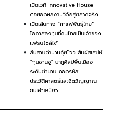
เปิดเวที Innovative House
ต่อยอดผลงานวิจัยสู่ตลาดจริง
เปิดเส้นทาง “กาแฟพันธุ์ไทย”
โอกาสลงทุนที่คนไทยเป็นเจ้าของ
แฟรนไชส์ได้
สืบสานตำนานกุ้ยโจว สัมผัสเสน่ห์
“กุนซานจู” นาฏศิลป์พื้นเมือง
ระดับตำนาน ถอดรหัส
ประวัติศาสตร์และจิตวิญญาณ
ชนเผ่าเหมียว