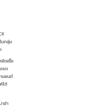
PCX
นกลุ่ม
ด
ัดเชื้อ
องรถ
ยานยนต์
้ได้
าฮ่า