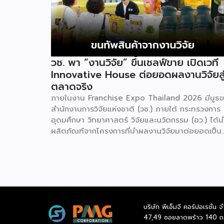
วช. พา “งานวิจัย” ขึ้นเชลฟ์ขาย เปิดเวที
Innovative House ต่อยอดผลงานวิจัยสู
ตลาดจริง
ภายในงาน Franchise Expo Thailand 2026 มีบูธ
สำนักงานการวิจัยแห่งชาติ (วช.) ภายใต้ กระทรวงการ
อุดมศึกษา วิทยาศาสตร์ วิจัยและนวัตกรรม (อว.) ได้น
ผลิตภัณฑ์จากโครงการที่นำผลงานวิจัยมาต่อยอดเป็น
สินค้าเชิงพาณิชย์มาแสดง พร้อมจัดจำหน่ายให้กับผู้ที่
สนใจได้เลือกซื้อ สำหรับ วช. มีภารกิจหลัก คือการให้
วิจัย ดูแลเรื่องการวิจัยในภาพรวม รวมถึงการให้รางวัล
และสนับสนุนนักวิจัย ตั้งแต่ระดับเยาวชนไปจนถึงนักวิจ
อาวุโส แน่นอนว่านี่เป็นหน่วยงานผู้อยู่เบื้องหลังงานวิจั
ไทยตั้งแต่ต้นน้ำยันปลายน้ำ กิจกรรมที่นำมาจัดแ
บริษัท พีเอ็มจี คอร์ปอเรชั่น จ
ในบูธครั้งนี้เป็นส่วนหนึ่งของทุนที่ วช. สนับสนุนภายใต้
47,49 ซอยลาดพร้าว 140 ถ
โครงการ Innovative House ซึ่งมีเป้าหมายชัดเจน คื