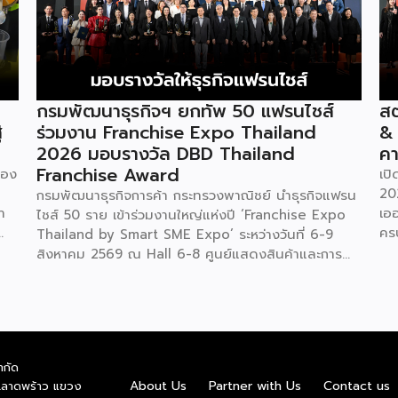
กรมพัฒนาธุรกิจฯ ยกทัพ 50 แฟรนไชส์
สต
่
ร่วมงาน Franchise Expo Thailand
&
2026 มอบรางวัล DBD Thailand
คา
Franchise Award
ของ
เป
20
กรมพัฒนาธุรกิจการค้า กระทรวงพาณิชย์ นำธุรกิจแฟรน
ำ
เอ
ไชส์ 50 ราย เข้าร่วมงานใหญ่แห่งปี ‘Franchise Expo
คร
Thailand by Smart SME Expo’ ระหว่างวันที่ 6-9
“ไ
สิงหาคม 2569 ณ Hall 6-8 ศูนย์แสดงสินค้าและการ
ทุน
ค่
ประชุมอิมแพ็ค เมืองทองธานี พร้อมจัดพิธีมอบรางวัล
บน
DBD Thailand Franchise Award 2026 ให้แก่ผู้ประ
ัย
รา
กอบธุรกิจแฟรนไชส์ที่อยู่ในการส่งเสริมสนับสนุนของก
ย
ใน
รมฯ นายพูนพงษ์ นัยนาภากรณ์ อธิบดีกรมพัฒนา
สดง
ให้
ธุรกิจการค้า กระทรวงพาณิชย์ เปิดเผยภายหลังเป็น
ำกัด
ชุด
ธุร
ประธานเปิดงาน “งานแฟรนไชส์ เอ็กซ์โป ไทยแลนด์ บาย
About Us
Partner with Us
Contact us
.ลาดพร้าว แขวง
อ
6-
สมาร์ท เอสเอ็มอี เอ็กซ์โป (Franchise Expo Thailand