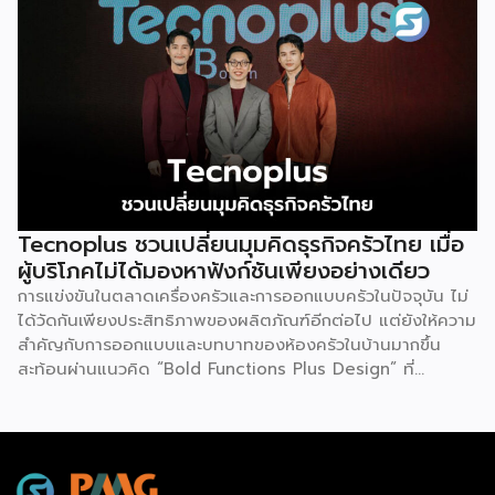
Commerce เปิดตลาดจีน ติดอาวุธ SMEs ไทย สู่ผู้บริโภค
ออนไลน์ ครบทั้งความรู้ เทรนด์ และโอกาสใหม่สำหรับเจ้าของ
ธุรกิจ ผู้ประกอบการ และผู้ที่กำลังวางแผนขยายตลาด
7
สิงหาคม 2569 | 10.00 – 12.15 น.
Franchise […]
Tecnoplus ชวนเปลี่ยนมุมคิดธุรกิจครัวไทย เมื่อ
ผู้บริโภคไม่ได้มองหาฟังก์ชันเพียงอย่างเดียว
การแข่งขันในตลาดเครื่องครัวและการออกแบบครัวในปัจจุบัน ไม่
ได้วัดกันเพียงประสิทธิภาพของผลิตภัณฑ์อีกต่อไป แต่ยังให้ความ
สำคัญกับการออกแบบและบทบาทของห้องครัวในบ้านมากขึ้น
สะท้อนผ่านแนวคิด “Bold Functions Plus Design” ที่
Tecnoplus ถ่ายทอดในงาน Thai Kitchen Reimagined เมื่อ
วันที่ 23 กรกฎาคม 2569 ณ ลาน Eden 1 ชั้น 1 ศูนย์การค้า
เซ็นทรัลเวิลด์ เพื่อชวนผู้ประกอบการและผู้บริโภคมอง “ครัวไทย”
ในมิติใหม่ นายกฤตนัน สนธิจิรวงศ์ ประธานเจ้าหน้าที่บริหาร
บริษัท เดอะ ซิกเนเจอร์ แบรนด์ จำกัด กล่าวว่า ตลอดระยะเวลา