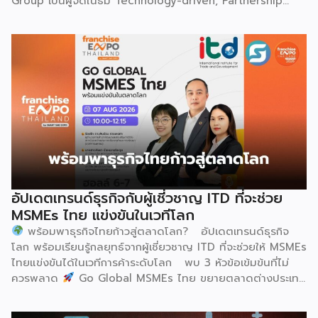
Group เป็นผู้จัดในธีม Technology-driven, Partnership
Oriented, Co-building a Sustainable Global Dairy
Ecosystem (ขับเคลื่อนด้วยเทคโนโลยี มุ่งกระชับความร่วมมือ
สร้างระบบนิเวศอุตสาหกรรมนมโลกอย่างยั่งยืน) ถือเป็นเวทีระดับ
โลกที่รวบรวมผู้นำจากสมาคมการค้านานาชาติ นักวิชาการ และผู้
บริหารระดับสูงตลอดห่วงโซ่คุณค่าของอุตสาหกรรมนมทั่วโลก
ฮูฮอตขึ้นแท่นเมืองหลวงแห่งอุตสาหกรรมนมโลกอย่างเป็น
ทางการ ในพิธีเปิดการประชุม สหพันธ์วิทยาศาสตร์และ
เทคโนโลยีการอาหารนานาชาติ (IUFoST) ได้มอบป้ายประกาศ
เกียรติคุณและรางวัลที่ระลึก เพื่อรับรองให้เมืองฮูฮอตดำรง
ตำแหน่ง World Dairy Capital หรือเมืองหลวงแห่ง
อุตสาหกรรมนมโลก อย่างเป็นทางการ ดร.ภาวิณี ชินะโชติ
ประธานบริหาร IUFoST กล่าวในพิธีเปิดว่า การมอบตำแหน่งดัง
อัปเดตเทรนด์ธุรกิจกับผู้เชี่วชาญ ITD ที่จะช่วย
กล่าวถือเป็นสัญญาณแห่งความสำเร็จที่สะท้อนความมุ่งมั่นทุ่มเท
MSMEs ไทย แข่งขันในเวทีโลก
ของเมืองฮูฮอตในการยกระดับอุตสาหกรรมนม พร้อมกล่าวเสริม
พร้อมพาธุรกิจไทยก้าวสู่ตลาดโลก? อัปเดตเทรนด์ธุรกิจ
ว่า รางวัลอันทรงเกียรตินี้ยังมุ่งหวังให้เป็นแรงขับเคลื่อนแก่
โลก พร้อมเรียนรู้กลยุทธ์จากผู้เชี่ยวชาญ ITD ที่จะช่วยให้ MSMEs
องค์กรระดับแถวหน้าอย่าง Yili Group […]
ไทยแข่งขันได้ในเวทีการค้าระดับโลก พบ 3 หัวข้อเข้มข้นที่ไม่
ควรพลาด
Go Global MSMEs ไทย ขยายตลาดต่างประเทศ
อย่างมั่นใจ
Green & ESG ปรับธุรกิจให้พร้อมรับกติกาการ
ค้าใหม่ สร้างความได้เปรียบในการแข่งขัน Cross Border E-