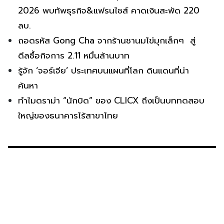
2026 พบทัพธุรกิจ&แฟรนไชส์ คาดเงินสะพัด 220
ลบ.
ถอดรหัส Gong Cha จากร้านชานมไข่มุกเล็กๆ สู่
ดีลซื้อกิจการ 2.11 หมื่นล้านบาท
รู้จัก ‘จอร์เจีย’ ประเทศบนแผนที่โลก ดินแดนที่น่า
ค้นหา
ทำไมดราม่า “นักบิด” ของ CLICX ถึงเป็นบททดสอบ
ใหญ่ของธนาคารไร้สาขาไทย