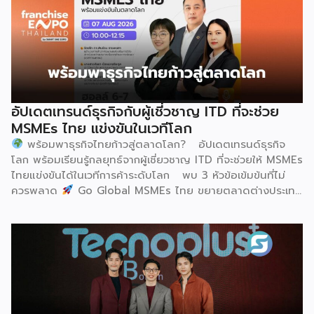
ฮูฮอตขึ้นแท่นเมืองหลวงแห่งอุตสาหกรรมนมโลกอย่างเป็น
ทางการ ในพิธีเปิดการประชุม สหพันธ์วิทยาศาสตร์และ
เทคโนโลยีการอาหารนานาชาติ (IUFoST) ได้มอบป้ายประกาศ
เกียรติคุณและรางวัลที่ระลึก เพื่อรับรองให้เมืองฮูฮอตดำรง
ตำแหน่ง World Dairy Capital หรือเมืองหลวงแห่ง
อุตสาหกรรมนมโลก อย่างเป็นทางการ ดร.ภาวิณี ชินะโชติ
ประธานบริหาร IUFoST กล่าวในพิธีเปิดว่า การมอบตำแหน่งดัง
อัปเดตเทรนด์ธุรกิจกับผู้เชี่วชาญ ITD ที่จะช่วย
กล่าวถือเป็นสัญญาณแห่งความสำเร็จที่สะท้อนความมุ่งมั่นทุ่มเท
MSMEs ไทย แข่งขันในเวทีโลก
ของเมืองฮูฮอตในการยกระดับอุตสาหกรรมนม พร้อมกล่าวเสริม
พร้อมพาธุรกิจไทยก้าวสู่ตลาดโลก? อัปเดตเทรนด์ธุรกิจ
ว่า รางวัลอันทรงเกียรตินี้ยังมุ่งหวังให้เป็นแรงขับเคลื่อนแก่
โลก พร้อมเรียนรู้กลยุทธ์จากผู้เชี่ยวชาญ ITD ที่จะช่วยให้ MSMEs
องค์กรระดับแถวหน้าอย่าง Yili Group […]
ไทยแข่งขันได้ในเวทีการค้าระดับโลก พบ 3 หัวข้อเข้มข้นที่ไม่
ควรพลาด
Go Global MSMEs ไทย ขยายตลาดต่างประเทศ
อย่างมั่นใจ
Green & ESG ปรับธุรกิจให้พร้อมรับกติกาการ
ค้าใหม่ สร้างความได้เปรียบในการแข่งขัน Cross Border E-
Commerce เปิดตลาดจีน ติดอาวุธ SMEs ไทย สู่ผู้บริโภค
ออนไลน์ ครบทั้งความรู้ เทรนด์ และโอกาสใหม่สำหรับเจ้าของ
ธุรกิจ ผู้ประกอบการ และผู้ที่กำลังวางแผนขยายตลาด
7
สิงหาคม 2569 | 10.00 – 12.15 น.
Franchise […]