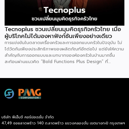
Tecnoplus ชวนเปลี่ยนมุมคิดธุรกิจครัวไทย เมื่อ
ผู้บริโภคไม่ได้มองหาฟังก์ชันเพียงอย่างเดียว
การแข่งขันในตลาดเครื่องครัวและการออกแบบครัวในปัจจุบัน ไม่
ได้วัดกันเพียงประสิทธิภาพของผลิตภัณฑ์อีกต่อไป แต่ยังให้ความ
สำคัญกับการออกแบบและบทบาทของห้องครัวในบ้านมากขึ้น
สะท้อนผ่านแนวคิด “Bold Functions Plus Design” ที่
Tecnoplus ถ่ายทอดในงาน Thai Kitchen Reimagined เมื่อ
วันที่ 23 กรกฎาคม 2569 ณ ลาน Eden 1 ชั้น 1 ศูนย์การค้า
เซ็นทรัลเวิลด์ เพื่อชวนผู้ประกอบการและผู้บริโภคมอง “ครัวไทย”
ในมิติใหม่ นายกฤตนัน สนธิจิรวงศ์ ประธานเจ้าหน้าที่บริหาร
บริษัท เดอะ ซิกเนเจอร์ แบรนด์ จำกัด กล่าวว่า ตลอดระยะเวลา
กว่า 20 ปี Tecnoplus ทำตลาดเครื่องครัวในประเทศไทย และ
พบว่าภาพจำของครัวไทยมักเป็นพื้นที่ที่เน้นการใช้งานและถูกแยก
ออกจากพื้นที่หลักของบ้าน ขณะที่หลายประเทศให้ความสำคัญกับ
บริษัท พีเอ็มจี คอร์ปอเรชั่น จำกัด
ห้องครัวในฐานะพื้นที่ศูนย์กลางของการใช้ชีวิต ด้วยเหตุนี้
47,49 ซอยลาดพร้าว 140 ถ.ลาดพร้าว แขวงคลองจั่น เขตบางกะปิ กรุงเทพฯ
Tecnoplus จึงนำเสนอแนวคิด “ครัวแบบไหนก็สวยได้” พร้อม