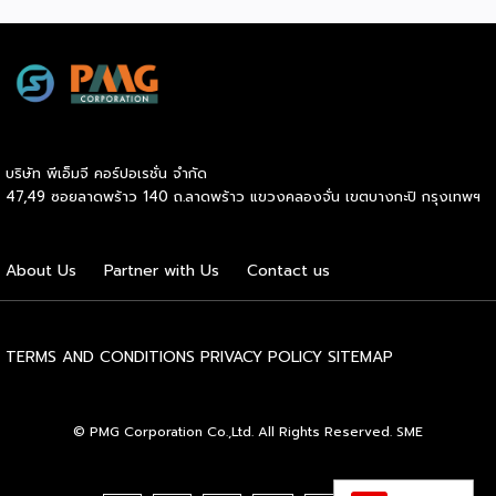
Ecosystem (ขับเคลื่อนด้วยเทคโนโลยี มุ่งกระชับความร่วมมือ
ผ่านชามใส่น้ำที่วางเรียงเอาไว้ โดยต้องทรงตัวด้วยความแม่นยำ
สร้างระบบนิเวศอุตสาหกรรมนมโลกอย่างยั่งยืน) ถือเป็นเวทีระดับ
อย่างน่าอัศจรรย์ พร้อมรังสรรค์ลีลาท่ารำอันตื่นตาตื่นใจ ไม่ว่าจะ
โลกที่รวบรวมผู้นำจากสมาคมการค้านานาชาติ นักวิชาการ และผู้
เป็นท่านางแอ่นบิน พีระมิดมนุษย์ หรือท่ามังกรพลิกกาย การ
บริหารระดับสูงตลอดห่วงโซ่คุณค่าของอุตสาหกรรมนมทั่วโลก
ผสานท่วงทำนอง การเคลื่อนไหว ลมหายใจ และพละกำลังเข้าด้วย
ฮูฮอตขึ้นแท่นเมืองหลวงแห่งอุตสาหกรรมนมโลกอย่างเป็น
กันอย่างสมบูรณ์แบบนี้เอง ที่หล่อหลอมให้เกิดเป็นสุนทรียศาสตร์
ทางการ ในพิธีเปิดการประชุม สหพันธ์วิทยาศาสตร์และ
อันเป็นเอกลักษณ์ของศิลปะโบราณชนิดนี้ นับตั้งแต่คริสต์
เทคโนโลยีการอาหารนานาชาติ (IUFoST) ได้มอบป้ายประกาศ
ทศวรรษ 1990 เป็นต้นมา กุนซานจูได้รับการยอมรับอย่างกว้าง
บริษัท พีเอ็มจี คอร์ปอเรชั่น จำกัด
เกียรติคุณและรางวัลที่ระลึก เพื่อรับรองให้เมืองฮูฮอตดำรง
ขวางทั้งในและต่างประเทศ […]
47,49 ซอยลาดพร้าว 140 ถ.ลาดพร้าว แขวงคลองจั่น เขตบางกะปิ กรุงเทพฯ
ตำแหน่ง World Dairy Capital หรือเมืองหลวงแห่ง
อุตสาหกรรมนมโลก อย่างเป็นทางการ ดร.ภาวิณี ชินะโชติ
ประธานบริหาร IUFoST กล่าวในพิธีเปิดว่า การมอบตำแหน่งดัง
About Us
Partner with Us
Contact us
กล่าวถือเป็นสัญญาณแห่งความสำเร็จที่สะท้อนความมุ่งมั่นทุ่มเท
ของเมืองฮูฮอตในการยกระดับอุตสาหกรรมนม พร้อมกล่าวเสริม
ว่า รางวัลอันทรงเกียรตินี้ยังมุ่งหวังให้เป็นแรงขับเคลื่อนแก่
องค์กรระดับแถวหน้าอย่าง Yili Group […]
TERMS AND CONDITIONS
PRIVACY POLICY
SITEMAP
© PMG Corporation Co.,Ltd. All Rights Reserved. SME