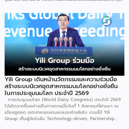
รุ่นมาอย่างยาวนาน ศิลปะการแสดงอันโดดเด่นนี้มีชื่อเรียกว่ากุน
ซานจู (Gunshanzhu) หรือเจ้าของฉายา “ไข่มุกแห่งที่ราบสูงกุ้ย
โจว” ซึ่งทรงคุณค่าเป็นยิ่งกว่าการแสดง เพราะทำหน้าที่จดบันทึก
ประวัติศาสตร์การอพยพย้ายถิ่นฐาน สะท้อนภูมิปัญญาทาง
วัฒนธรรมอันรุ่มรวย และตอกย้ำจิตวิญญาณอันแข็งแกร่งของ
ชนเผ่าเหมียวไว้ได้อย่างงดงาม ตำนานเล่าว่า ยามอพยพย้าย
ถิ่นฐานในอดีตกาล เส้นทางของชาวเหมียวต้องเผชิญกับเทือกเขา
สูงชันและพงหนามรกร้าง เพื่อเปิดทางให้เพื่อนพ้องเดินทางผ่าน
พงไพร เหล่าผู้กล้าหาญจึงใช้ร่างกายของตนกลิ้งทับพงหนาม
อย่างไม่เกรงกลัวเพื่อถางทางให้คนในเผ่า ด้วยเหตุนี้ คนรุ่นหลังจึง
ได้จำลองท่วงท่าการกลิ้งตัวดังกล่าวมาต่อยอดและรังสรรค์เป็น
ระบำลู่เซิงอันเป็นเอกลักษณ์ เพื่อรำลึกถึงความกล้าหาญและหยาด
เหงื่อแรงกายของบรรพบุรุษ โดยทุกท่วงท่าการกลิ้งตัวคือการ
Yili Group เดินหน้านวัตกรรมและความร่วมมือ
คารวะต่อบรรพชน และทุกการกระโดดสะท้อนถึงจิตวิญญาณอัน
สร้างระบบนิเวศอุตสาหกรรมนมโลกอย่างยั่งยืน
แรงกล้าของชนเผ่าเหมียว กุนซานจูถือเป็นหนึ่งในศิลปะการ
ในการประชุมนมโลก ประจำปี 2569
เต้นรำที่ปราบเซียนและท้าทายที่สุดของชนเผ่าเหมียว ผู้แสดงจะ
การประชุมนมโลก (World Dairy Congress) ประจำปี 2569
สวมเสื้อนอกสีขาวปักลายอันประณีต และสวมหมวกขนไก่ฟ้า
ได้เปิดฉากขึ้นอย่างเป็นทางการเมื่อวันที่ 1 สิงหาคมที่ผ่านมา ณ
พร้อมบรรเลงลู่เซิงแบบ 6 ท่อ จุดที่ท้าทายที่สุดคือเสียงเพลงจะ
เมืองฮูฮอต เขตปกครองตนเองมองโกเลียใน งานนี้มี Yili
ต้องพลิ้วไหวอย่างต่อเนื่อง นักเต้นจึงต้องเป่าลู่เซิงอย่าง
Group เป็นผู้จัดในธีม Technology-driven, Partnership
สม่ำเสมอโดยไม่สะดุด แม้ในยามที่ต้องโลดโผนด้วยท่วงท่าที่ยาก
Oriented, Co-building a Sustainable Global Dairy
และซับซ้อนก็ตาม ในระหว่างการแสดง นักเต้นจะกลิ้งและหมุนตัว