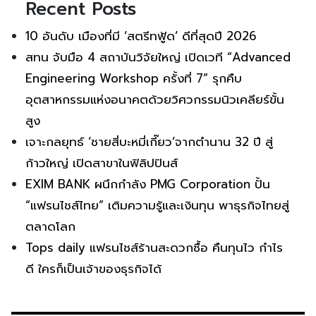
Recent Posts
10 อันดับ เมืองที่มี ‘สตรีทฟู้ด’ ดีที่สุดปี 2026
สทน จับมือ 4 สถาบันวิจัยใหญ่ เปิดเวที “Advanced
Engineering Workshop ครั้งที่ 7” รุกคืบ
อุตสาหกรรมแห่งอนาคตด้วยวิศวกรรมนิวเคลียร์ขั้น
สูง
เจาะกลยุทธ์ ‘ชายสี่บะหมี่เกี๊ยว’จากตำนาน 32 ปี สู่
ก้าวใหญ่ เปิดสาขาในฟิลิปปินส์
EXIM BANK ผนึกกำลัง PMG Corporation ปั้น
“แฟรนไชส์ไทย” เติมความรู้และเงินทุน พาธุรกิจไทยสู่
ตลาดโลก
Tops daily แฟรนไชส์ร้านสะดวกซื้อ คืนทุนไว กำไร
ดี ใครก็เป็นเจ้าของธุรกิจได้