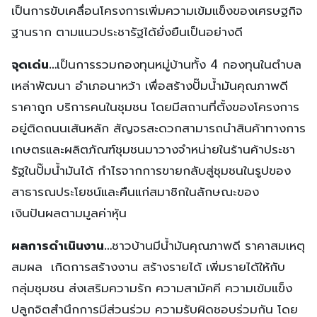
เป็นการขับเคลื่อนโครงการเพิ่มความเข้มแข็งของเศรษฐกิจ
ฐานราก ตามแนวประชารัฐได้ยั่งยืนเป็นอย่างดี
จุดเด่น…
เป็นการรวมกองทุนหมู่บ้านทั้ง 4 กองทุนในตำบล
เหล่าพัฒนา อำเภอนาหว้า เพื่อสร้างปั๊มน้ำมันคุณภาพดี
ราคาถูก บริการคนในชุมชน โดยมีสถานที่ตั้งของโครงการ
อยู่ติดถนนเส้นหลัก สัญจรสะดวกสามารถนำสินค้าทางการ
เกษตรและผลิตภัณฑ์ชุมชนมาวางจำหน่ายในร้านค้าประชา
รัฐในปั๊มน้ำมันได้ กำไรจากการขายกลับสู่ชุมชนในรูปของ
สาธารณประโยชน์และคืนแก่สมาชิกในลักษณะของ
เงินปันผลตามมูลค่าหุ้น
ผลการดำเนินงาน…
ชาวบ้านมีน้ำมันคุณภาพดี ราคาสมเหตุ
สมผล เกิดการสร้างงาน สร้างรายได้ เพิ่มรายได้ให้กับ
กลุ่มชุมชน ส่งเสริมความรัก ความสามัคคี ความเข้มแข็ง
ปลูกจิตสำนึกการมีส่วนร่วม ความรับผิดชอบร่วมกัน โดย