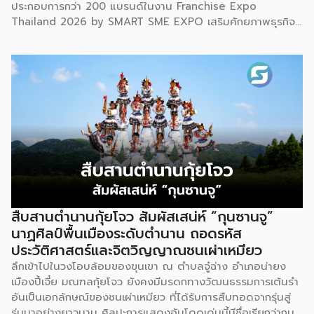
ประกอบการกว่า 200 แบรนด์ในงาน Franchise Expo
Thailand 2026 by SMART SME EXPO เสริมศักยภาพธุรกิจ
แฟรนไชส์ไทยด้วย “ความรู้” และ “เงินทุน” ทั้งด้านการ
บริหารธุรกิจ การวางแผนการเงิน และการบริหารความเสี่ยง
เตรียมความพร้อมสำหรับการขยายตลาดสู่ต่างประเทศ โดยการ
จัดงานครั้งนี้คาดว่าจะสร้างมูลค่าทางเศรษฐกิจราว 220 ล้านบาท
แฟรนไชส์ไม่ใช่เพียงโมเดลธุรกิจ แต่คือ โอกาสในการต่อยอด
แบรนด์ไทยให้ก้าวสู่ตลาดใหม่ EXIM BANK จึงผนึกกำลัง
พันธมิตร สนับสนุนผู้ประกอบการไทยให้พร้อม ขยายธุรกิจ สร้าง
แบรนด์ และเปิดตลาดต่างประเทศ EXIM BANK พร้อมร่วมเดิน
ทางสู่การเปิดตลาดใหม่ เพื่อพา “แฟรนไชส์ไทย” เติบโตไกลใน
ตลาดโลก ด้วยบทบาท Export Co-pilot ที่พร้อมเคียงข้าง
ธุรกิจไทยในทุกเส้นทาง
สืบสานตำนานกุ้ยโจว สัมผัสเสน่ห์ “กุนซานจู”
นาฏศิลป์พื้นเมืองระดับตำนาน ถอดรหัส
ประวัติศาสตร์และจิตวิญญาณชนเผ่าเหมียว
ลึกเข้าไปในวงโอบล้อมของขุนเขา ณ ตำบลจู๋ฉ่าง อำเภอน่ายง
เมืองปี้เจี๋ย มณฑลกุ้ยโจว ยังคงมีมรดกทางวัฒนธรรมการเต้นรำ
อันเป็นเอกลักษณ์ของชนเผ่าเหมียว ที่ได้รับการสืบทอดจากรุ่นสู่