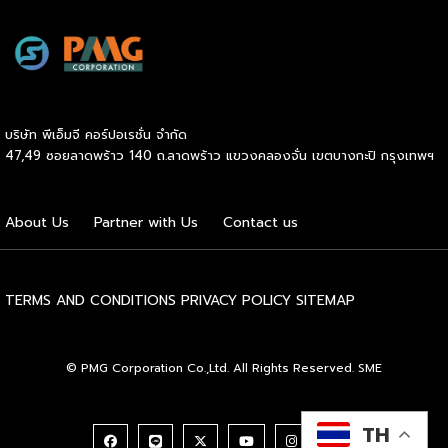
Commerce เปิดตลาดจีน ติดอาวุธ SMEs ไทย สู่ผู้บริโภค
ออนไลน์ ครบทั้งความรู้ เทรนด์ และโอกาสใหม่สำหรับเจ้าของ
ธุรกิจ ผู้ประกอบการ และผู้ที่กำลังวางแผนขยายตลาด
7
สิงหาคม 2569 | 10.00 – 12.15 น.
Franchise […]
บริษัท พีเอ็มจี คอร์ปอเรชั่น จำกัด
47,49 ซอยลาดพร้าว 140 ถ.ลาดพร้าว แขวงคลองจั่น เขตบางกะปิ กรุงเทพฯ
About Us
Partner with Us
Contact us
TERMS AND CONDITIONS
PRIVACY POLICY
SITEMAP
© PMG Corporation Co.,Ltd. All Rights Reserved. SME
TH