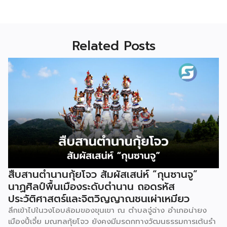
Related Posts
สืบสานตำนานกุ้ยโจว สัมผัสเสน่ห์ “กุนซานจู”
นาฏศิลป์พื้นเมืองระดับตำนาน ถอดรหัส
ประวัติศาสตร์และจิตวิญญาณชนเผ่าเหมียว
ลึกเข้าไปในวงโอบล้อมของขุนเขา ณ ตำบลจู๋ฉ่าง อำเภอน่ายง
เมืองปี้เจี๋ย มณฑลกุ้ยโจว ยังคงมีมรดกทางวัฒนธรรมการเต้นรำ