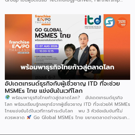
สม่ำเสมอโดยไม่สะดุด แม้ในยามที่ต้องโลดโผนด้วยท่วงท่าที่ยาก
Oriented, Co-building a Sustainable Global Dairy
และซับซ้อนก็ตาม ในระหว่างการแสดง นักเต้นจะกลิ้งและหมุนตัว
Ecosystem (ขับเคลื่อนด้วยเทคโนโลยี มุ่งกระชับความร่วมมือ
ผ่านชามใส่น้ำที่วางเรียงเอาไว้ โดยต้องทรงตัวด้วยความแม่นยำ
สร้างระบบนิเวศอุตสาหกรรมนมโลกอย่างยั่งยืน) ถือเป็นเวทีระดับ
อย่างน่าอัศจรรย์ พร้อมรังสรรค์ลีลาท่ารำอันตื่นตาตื่นใจ ไม่ว่าจะ
โลกที่รวบรวมผู้นำจากสมาคมการค้านานาชาติ นักวิชาการ และผู้
เป็นท่านางแอ่นบิน พีระมิดมนุษย์ หรือท่ามังกรพลิกกาย การ
บริหารระดับสูงตลอดห่วงโซ่คุณค่าของอุตสาหกรรมนมทั่วโลก
ผสานท่วงทำนอง การเคลื่อนไหว ลมหายใจ และพละกำลังเข้าด้วย
ฮูฮอตขึ้นแท่นเมืองหลวงแห่งอุตสาหกรรมนมโลกอย่างเป็น
กันอย่างสมบูรณ์แบบนี้เอง ที่หล่อหลอมให้เกิดเป็นสุนทรียศาสตร์
ทางการ ในพิธีเปิดการประชุม สหพันธ์วิทยาศาสตร์และ
อันเป็นเอกลักษณ์ของศิลปะโบราณชนิดนี้ นับตั้งแต่คริสต์
เทคโนโลยีการอาหารนานาชาติ (IUFoST) ได้มอบป้ายประกาศ
ทศวรรษ 1990 เป็นต้นมา กุนซานจูได้รับการยอมรับอย่างกว้าง
เกียรติคุณและรางวัลที่ระลึก เพื่อรับรองให้เมืองฮูฮอตดำรง
ขวางทั้งในและต่างประเทศ […]
ตำแหน่ง World Dairy Capital หรือเมืองหลวงแห่ง
อุตสาหกรรมนมโลก อย่างเป็นทางการ ดร.ภาวิณี ชินะโชติ
ประธานบริหาร IUFoST กล่าวในพิธีเปิดว่า การมอบตำแหน่งดัง
อัปเดตเทรนด์ธุรกิจกับผู้เชี่วชาญ ITD ที่จะช่วย
กล่าวถือเป็นสัญญาณแห่งความสำเร็จที่สะท้อนความมุ่งมั่นทุ่มเท
MSMEs ไทย แข่งขันในเวทีโลก
ของเมืองฮูฮอตในการยกระดับอุตสาหกรรมนม พร้อมกล่าวเสริม
พร้อมพาธุรกิจไทยก้าวสู่ตลาดโลก? อัปเดตเทรนด์ธุรกิจ
ว่า รางวัลอันทรงเกียรตินี้ยังมุ่งหวังให้เป็นแรงขับเคลื่อนแก่
โลก พร้อมเรียนรู้กลยุทธ์จากผู้เชี่ยวชาญ ITD ที่จะช่วยให้ MSMEs
องค์กรระดับแถวหน้าอย่าง Yili Group […]
ไทยแข่งขันได้ในเวทีการค้าระดับโลก พบ 3 หัวข้อเข้มข้นที่ไม่
ควรพลาด
Go Global MSMEs ไทย ขยายตลาดต่างประเทศ
อย่างมั่นใจ
Green & ESG ปรับธุรกิจให้พร้อมรับกติกาการ
ค้าใหม่ สร้างความได้เปรียบในการแข่งขัน Cross Border E-