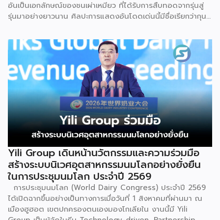
อันเป็นเอกลักษณ์ของชนเผ่าเหมียว ที่ได้รับการสืบทอดจากรุ่นสู่
รุ่นมาอย่างยาวนาน ศิลปะการแสดงอันโดดเด่นนี้มีชื่อเรียกว่ากุน
ซานจู (Gunshanzhu) หรือเจ้าของฉายา “ไข่มุกแห่งที่ราบสูงกุ้ย
โจว” ซึ่งทรงคุณค่าเป็นยิ่งกว่าการแสดง เพราะทำหน้าที่จดบันทึก
ประวัติศาสตร์การอพยพย้ายถิ่นฐาน สะท้อนภูมิปัญญาทาง
วัฒนธรรมอันรุ่มรวย และตอกย้ำจิตวิญญาณอันแข็งแกร่งของ
ชนเผ่าเหมียวไว้ได้อย่างงดงาม ตำนานเล่าว่า ยามอพยพย้าย
ถิ่นฐานในอดีตกาล เส้นทางของชาวเหมียวต้องเผชิญกับเทือกเขา
สูงชันและพงหนามรกร้าง เพื่อเปิดทางให้เพื่อนพ้องเดินทางผ่าน
พงไพร เหล่าผู้กล้าหาญจึงใช้ร่างกายของตนกลิ้งทับพงหนาม
อย่างไม่เกรงกลัวเพื่อถางทางให้คนในเผ่า ด้วยเหตุนี้ คนรุ่นหลังจึง
ได้จำลองท่วงท่าการกลิ้งตัวดังกล่าวมาต่อยอดและรังสรรค์เป็น
ระบำลู่เซิงอันเป็นเอกลักษณ์ เพื่อรำลึกถึงความกล้าหาญและหยาด
เหงื่อแรงกายของบรรพบุรุษ โดยทุกท่วงท่าการกลิ้งตัวคือการ
Yili Group เดินหน้านวัตกรรมและความร่วมมือ
คารวะต่อบรรพชน และทุกการกระโดดสะท้อนถึงจิตวิญญาณอัน
สร้างระบบนิเวศอุตสาหกรรมนมโลกอย่างยั่งยืน
แรงกล้าของชนเผ่าเหมียว กุนซานจูถือเป็นหนึ่งในศิลปะการ
ในการประชุมนมโลก ประจำปี 2569
เต้นรำที่ปราบเซียนและท้าทายที่สุดของชนเผ่าเหมียว ผู้แสดงจะ
การประชุมนมโลก (World Dairy Congress) ประจำปี 2569
สวมเสื้อนอกสีขาวปักลายอันประณีต และสวมหมวกขนไก่ฟ้า
ได้เปิดฉากขึ้นอย่างเป็นทางการเมื่อวันที่ 1 สิงหาคมที่ผ่านมา ณ
พร้อมบรรเลงลู่เซิงแบบ 6 ท่อ จุดที่ท้าทายที่สุดคือเสียงเพลงจะ
เมืองฮูฮอต เขตปกครองตนเองมองโกเลียใน งานนี้มี Yili
ต้องพลิ้วไหวอย่างต่อเนื่อง นักเต้นจึงต้องเป่าลู่เซิงอย่าง
Group เป็นผู้จัดในธีม Technology-driven, Partnership