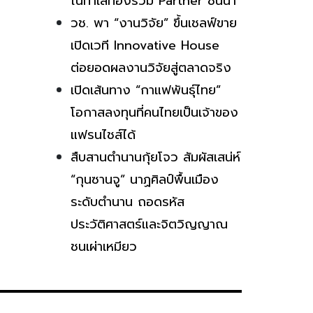
ในทำเลทองร่วม Partner ชั้นนำ
วช. พา “งานวิจัย” ขึ้นเชลฟ์ขาย
เปิดเวที Innovative House
ต่อยอดผลงานวิจัยสู่ตลาดจริง
เปิดเส้นทาง “กาแฟพันธุ์ไทย”
โอกาสลงทุนที่คนไทยเป็นเจ้าของ
แฟรนไชส์ได้
สืบสานตำนานกุ้ยโจว สัมผัสเสน่ห์
“กุนซานจู” นาฏศิลป์พื้นเมือง
ระดับตำนาน ถอดรหัส
ประวัติศาสตร์และจิตวิญญาณ
ชนเผ่าเหมียว