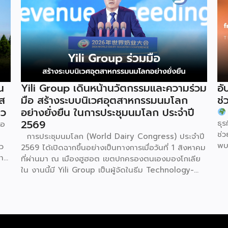
น
Yili Group เดินหน้านวัตกรรมและความร่วม
อั
ัส
มือ สร้างระบบนิเวศอุตสาหกรรมนมโลก
ช่
ยว
อย่างยั่งยืน ในการประชุมนมโลก ประจำปี
2569
ธุร
ภอ
ช่
การประชุมนมโลก (World Dairy Congress) ประจำปี
พบ
ว
2569 ได้เปิดฉากขึ้นอย่างเป็นทางการเมื่อวันที่ 1 สิงหาคม
MS
การ
ที่ผ่านมา ณ เมืองฮูฮอต เขตปกครองตนเองมองโกเลีย
Gr
u)
ใน งานนี้มี Yili Group เป็นผู้จัดในธีม Technology-
สร
driven, Partnership Oriented, Co-building a
Co
Sustainable Global Dairy Ecosystem (ขับเคลื่อน
บร
ด้วยเทคโนโลยี มุ่งกระชับความร่วมมือ สร้างระบบนิเวศ
สำห
อุตสาหกรรมนมโลกอย่างยั่งยืน) ถือเป็นเวทีระดับโลกที่
ข
น
รวบรวมผู้นำจากสมาคมการค้านานาชาติ นักวิชาการ และผู้