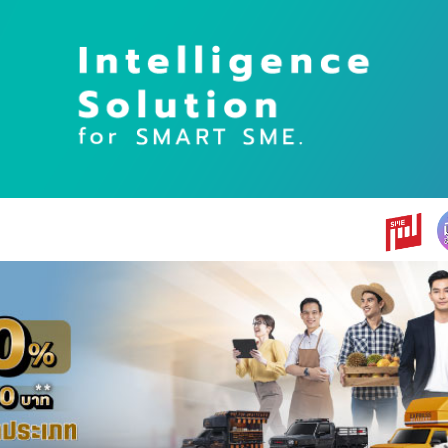
earch
r: