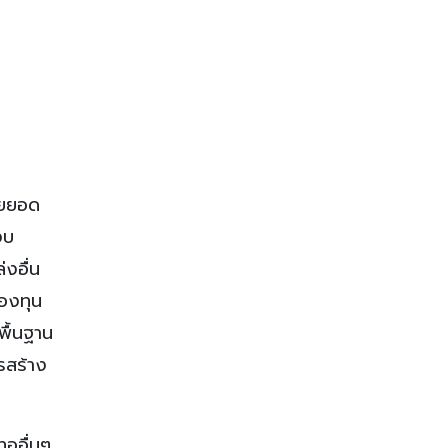
วยยอด
งบ
่งอื่น
กองทุน
พื้นฐาน
รสร้าง
ทออื่นๆ