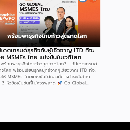
ปเดตเทรนด์ธุรกิจกับผู้เชี่วชาญ ITD ที่จะ
วย MSMEs ไทย แข่งขันในเวทีโลก
พร้อมพาธุรกิจไทยก้าวสู่ตลาดโลก? อัปเดตเทรนด์
กิจโลก พร้อมเรียนรู้กลยุทธ์จากผู้เชี่ยวชาญ ITD ที่จะ
วยให้ MSMEs ไทยแข่งขันได้ในเวทีการค้าระดับโลก
 3 หัวข้อเข้มข้นที่ไม่ควรพลาด
Go Global
MEs ไทย ขยายตลาดต่างประเทศอย่างมั่นใจ
een & ESG ปรับธุรกิจให้พร้อมรับกติกาการค้าใหม่
้างความได้เปรียบในการแข่งขัน Cross Border E-
mmerce เปิดตลาดจีน ติดอาวุธ SMEs ไทย สู่ผู้
ิโภคออนไลน์ ครบทั้งความรู้ เทรนด์ และโอกาสใหม่
รับเจ้าของธุรกิจ ผู้ประกอบการ และผู้ที่กำลังวางแผน
ยายตลาด
7 สิงหาคม 2569 | 10.00 – 12.15 น.