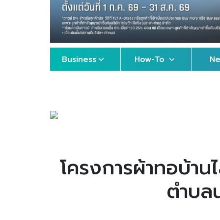
Business
How-To
N
โครงการผ้าทอบ้านไส
ตำบลน