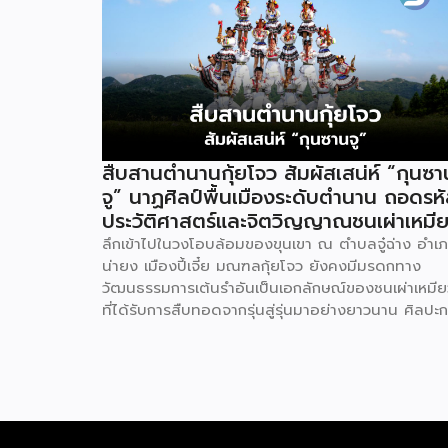
สืบสานตำนานกุ้ยโจว สัมผัสเสน่ห์ “กุนซา
จู” นาฏศิลป์พื้นเมืองระดับตำนาน ถอดรห
ประวัติศาสตร์และจิตวิญญาณชนเผ่าเหมี
ลึกเข้าไปในวงโอบล้อมของขุนเขา ณ ตำบลจู๋ฉ่าง อำเ
น่ายง เมืองปี้เจี๋ย มณฑลกุ้ยโจว ยังคงมีมรดกทาง
วัฒนธรรมการเต้นรำอันเป็นเอกลักษณ์ของชนเผ่าเหมีย
ที่ได้รับการสืบทอดจากรุ่นสู่รุ่นมาอย่างยาวนาน ศิลปะ
แสดงอันโดดเด่นนี้มีชื่อเรียกว่ากุนซานจู (Gunshanzh
หรือเจ้าของฉายา “ไข่มุกแห่งที่ราบสูงกุ้ยโจว” ซึ่งทรง
คุณค่าเป็นยิ่งกว่าการแสดง เพราะทำหน้าที่จดบันทึก
ประวัติศาสตร์การอพยพย้ายถิ่นฐาน สะท้อนภูมิปัญญา
ทางวัฒนธรรมอันรุ่มรวย และตอกย้ำจิตวิญญาณอัน
แข็งแกร่งของชนเผ่าเหมียวไว้ได้อย่างงดงาม ตำนา