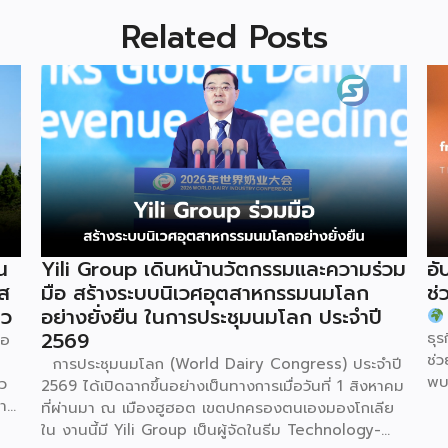
Related Posts
น
Yili Group เดินหน้านวัตกรรมและความร่วม
อั
ัส
มือ สร้างระบบนิเวศอุตสาหกรรมนมโลก
ช่
ยว
อย่างยั่งยืน ในการประชุมนมโลก ประจำปี
2569
ธุร
ภอ
ช่
การประชุมนมโลก (World Dairy Congress) ประจำปี
พบ
ว
2569 ได้เปิดฉากขึ้นอย่างเป็นทางการเมื่อวันที่ 1 สิงหาคม
MS
การ
ที่ผ่านมา ณ เมืองฮูฮอต เขตปกครองตนเองมองโกเลีย
Gr
u)
ใน งานนี้มี Yili Group เป็นผู้จัดในธีม Technology-