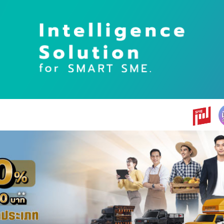
earch
r: