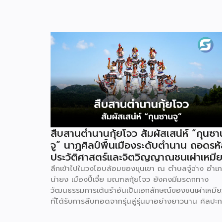
สืบสานตำนานกุ้ยโจว สัมผัสเสน่ห์ “กุนซา
จู” นาฏศิลป์พื้นเมืองระดับตำนาน ถอดรห
ประวัติศาสตร์และจิตวิญญาณชนเผ่าเหมี
ลึกเข้าไปในวงโอบล้อมของขุนเขา ณ ตำบลจู๋ฉ่าง อำเ
น่ายง เมืองปี้เจี๋ย มณฑลกุ้ยโจว ยังคงมีมรดกทาง
วัฒนธรรมการเต้นรำอันเป็นเอกลักษณ์ของชนเผ่าเหมีย
ที่ได้รับการสืบทอดจากรุ่นสู่รุ่นมาอย่างยาวนาน ศิลปะ
แสดงอันโดดเด่นนี้มีชื่อเรียกว่ากุนซานจู (Gunshanzh