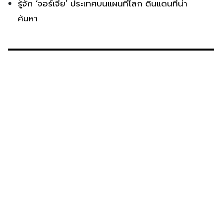
รู้จัก ‘จอร์เจีย’ ประเทศบนแผนที่โลก ดินแดนที่น่า
ค้นหา