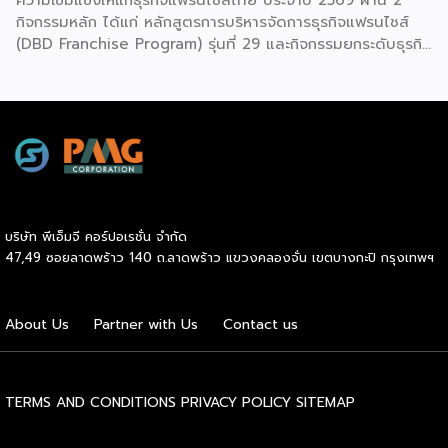
กิจกรรมหลัก ได้แก่ หลักสูตรการบริหารจัดการธุรกิจแฟรนไชส์
(DBD Franchise Program) รุ่นที่ 29 และกิจกรรมยกระดับธุรกิจ
สู่เกณฑ์มาตรฐานคุณภาพการบริหารจัดการธุรกิจแฟรนไชส์
(Franchise Standard) มุ่งเป้าบ่มเพาะศักยภาพผู้ประกอบการราย
ใหม่ พร้อมการันตีคุณภาพมาตรฐานเพื่อสร้างความเชี่ยวชาญและ
ความน่าเชื่อถือในตลาดโลก นายพูนพงษ์ นัยนาภากรณ์ อธิบดี
กรมพัฒนาธุรกิจการค้า กระทรวงพาณิชย์ เปิดเผยภายหลังเป็น
ประธานมอบประกาศนียบัตรแก่ผู้ประกอบการแฟรนไชส์ใน 2
กิจกรรมว่า “ขอแสดงความยินดีกับทุกกิจการที่ได้รับ
ประกาศนียบัตรในวันนี้ (วันพุธที่ 15 กรกฎาคม 2569) โดย
บริษัท พีเอ็มจี คอร์ปอเรชั่น จำกัด
กิจกรรมแรกเป็นการอบรมหลักสูตรการบริหารจัดการธุรกิจแฟรน
47,49 ซอยลาดพร้าว 140 ถ.ลาดพร้าว แขวงคลองจั่น เขตบางกะปิ กรุงเทพฯ
ไชส์ (DBD Franchise Program: DBD-FP) รุ่นที่ 29 ซึ่งเป็น
หลักสูตรระยะยาวที่จัดขึ้นตั้งแต่วันที่ 3 ธันวาคม 2568 – วันที่ 2
เมษายน 2569 รวม 23 วัน โดยได้รับเกียรติจากวิทยากรผู้ทรง
About Us
Partner with Us
Contact us
คุณวุฒิจากภาครัฐ ภาคเอกชน และสถาบันการศึกษา ที่มาร่วมบ่ม
เพาะความรู้เชิงปฏิบัติการให้แก่ผู้ประกอบธุรกิจแฟรนไชส์อย่างเข้ม
ข้นรวม […]
TERMS AND CONDITIONS
PRIVACY POLICY
SITEMAP