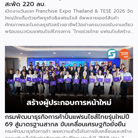
สะพัด 220 ลบ.
เปิดงานวันแรก Franchise Expo Thailand & TESE 2026 จัด
ใหญ่จัดเต็มด้วยทัพธุรกิจ&แฟรนไชส์ ซัพพลายเออร์สินค้า
ศักยภาพและโมเดลธุรกิจสร้างอาชีพไว้อย่างครบวงจรในงานเดียว
พร้อมแนวร่วมแฟรนไชส์โครงการ “ไทยช่วยไทย แฟรนไชส์สร้าง
อาชีพ พลัส” ที่รัฐช่วยจ่ายค่าแฟรนไชส์ 50% มาเสริมทัพในงาน
รวมกว่า 250 บูธ บนพื้นที่ 15,000 ตารางเมตร หวังเป็นทาง
เลือกสร้างรายได้เพิ่มและพยุงเศรษฐกิจไทยให้ฟื้นตัว เสิร์ฟครบ
จบในงานด้วยสินเชื่อ และทำเลทองทั่วประเทศ พร้อมเสวนาให้
ความรู้โดยผู้ทรงคุณวุฒิคับคั่ง และกิจกรรมเจรจาจับคู่ธุรกิจทั้งใน
และต่างประเทศ งานจัดต่อเนื่องระหว่างวันที่ 6-9 สิงหาคมนี้ ที่
ฮอลล์ 6-8 อิมแพ็คเมืองทองธานี คาดเม็ดเงินสะพัดในงานราว
220 ล้านบาท นายพูนพงษ์ นัยนาภากรณ์ อธิบดีกรมพัฒนา
ธุรกิจการค้า กระทรวงพาณิชย์ กล่าวว่า งาน ” Franchise Expo
Thailand & Thailand E-Commerce Selection Expo
(TESE 2026) เป็นเวทีแสดงธุรกิจแฟรนไชส์และโซลูชั่นส์แบบครบ
วงจร […]
กรมพัฒนาธุรกิจการค้าปั้นแฟรนไชส์ไทยรุ่นใหม่ปี
69 สู่มาตรฐานสากล ขับเคลื่อนเศรษฐกิจยั่งยืน
กรมพัฒนาธุรกิจการค้า เผยความสำเร็จในการขับเคลื่อนและสร้าง
ความเข้มแข็งให้แก่ธุรกิจแฟรนไชส์ไทย ประจำปี 2569 ผ่าน 2