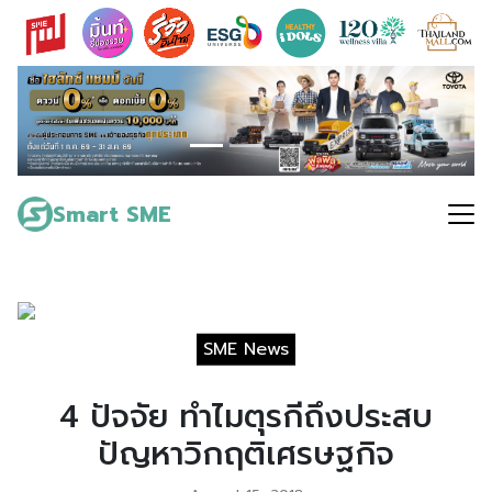
Skip
to
content
Search
for:
Smart SME
SME News
4 ปัจจัย ทำไมตุรกีถึงประสบ
ปัญหาวิกฤติเศรษฐกิจ