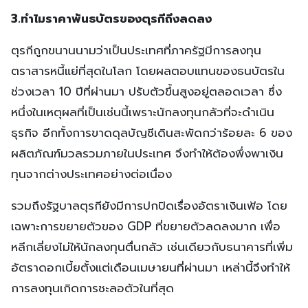
3.
ทำไมราคาพันธบัตรของตุรกีถึงลดลง
ตุรกีถูกขนานนามว่าเป็นประเทศที่ภาครัฐมีการลงทุน
ตราสารหนี้แย่ที่สุดในโลก โดยผลตอบแทนของธนบัตรใน
ช่วงเวลา 10 ปีที่ผ่านมา ปรับตัวขึ้นสูงอยู่ตลอดเวลา ซึ่ง
หนึ่งในเหตุผลที่เป็นเช่นนี้เพราะนักลงทุนกลัวที่จะดำเนิน
ธุรกิจ อีกทั้งการขาดดุลบัญชีเดินสะพัดกว่าร้อยละ 6 ของ
ผลิตภัณฑ์มวลรวมภายในประเทศ จึงทำให้ต้องพึ่งพาเงิน
ทุนจากต่างประเทศอย่างต่อเนื่อง
รวมถึงรัฐบาลตุรกียังมีการปกปิดเรื่องอัตราเงินเฟ้อ โดย
เฉพาะการขยายตัวของ GDP ที่ขยายตัวลดลงมาก เพื่อ
หลีกเลี่ยงไม่ให้นักลงทุนตื่นกลัว เช่นเดียวกับธนาคารที่เพิ่ม
อัตราดอกเบี้ยตั้งแต่เดือนเมษายนที่ผ่านมา เหล่านี้จึงทำให้
การลงทุนเกิดการชะลอตัวในที่สุด