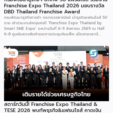
Franchise Expo Thailand 2026 มอบรางวัล
DBD Thailand Franchise Award
กรมพัฒนาธุรกิจการค้า กระทรวงพาณิชย์ นำธุรกิจแฟรนไชส์ 50
ราย เข้าร่วมงานใหญ่แห่งปี ‘Franchise Expo Thailand by
Smart SME Expo’ ระหว่างวันที่ 6-9 สิงหาคม 2569 ณ Hall
6-8 ศูนย์แสดงสินค้าและการประชุมอิมแพ็ค เมืองทองธานี
พร้อมจัดพิธีมอบรางวัล DBD Thailand Franchise Award
2026 ให้แก่ผู้ประกอบธุรกิจแฟรนไชส์ที่อยู่ในการส่งเสริมสนับสนุน
ของกรมฯ นายพูนพงษ์ นัยนาภากรณ์ อธิบดีกรมพัฒนาธุรกิจ
การค้า กระทรวงพาณิชย์ เปิดเผยภายหลังเป็นประธานเปิดงาน
“งานแฟรนไชส์ เอ็กซ์โป ไทยแลนด์ บาย สมาร์ท เอสเอ็มอี เอ็กซ์
โป (Franchise Expo Thailand by Smart SME Expo)” ซึ่ง
เป็นงานแสดงธุรกิจแฟรนไชส์ชั้นนำที่จัดขึ้นโดย บริษัท พีเอ็มจี
คอร์ปอเรชัน จำกัด เพื่อยกระดับศักยภาพของผู้ประกอบการและ
เจ้าของธุรกิจที่ต้องการขยายกิจการผ่านระบบแฟรนไชส์ […]
สตาร์ทวันนี้! Franchise Expo Thailand &
TESE 2026 พบทัพธุรกิจ&แฟรนไชส์ คาดเงิน