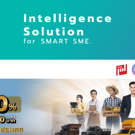
earch
r: