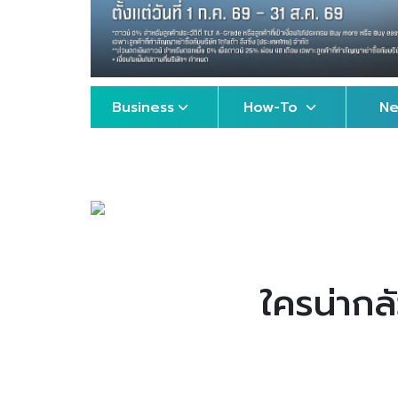
Business
How-To
N
ใครน่ากลั