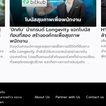
่
‘บิทคับ’ นำเทรนด์ Longevity แจกโบนัส
HY
น
ก้อนที่สอง สร้างองค์กรเพื่อสุขภาพ
ล้
พนักงาน
เส
และ
ปัจจุบันเทรนด์การดูแลสุขภาพเพื่อการมีชีวิตที่ยืนยาว
่อง
จำ
หรือ Longevity กำลังได้รับความสนใจอย่างมากใน
ละ
ฟิต
ประเทศไทย โดยเป็นเทรนด์สำคัญของโลกที่เข้ามาเปลี่ยน
ทุน
100
ทั้งพฤติกรรมผู้บริโภค และทิศทางการดำเนินธุรกิจ
อม
บัต
ล่าสุด คุณท๊อป-จิรายุส ทรัพย์ศรีโสภา ผู้ก่อตั้งและ
้
คือ
ประธานเจ้าหน้าที่บริหารกลุ่ม บริษัท บิทคับ แคปปิตอล
ยุ
จิ
กรุ๊ป โฮลดิ้งส์ จำกัด หนึ่งในผู้บุกเบิกวงการนี้และผู้ขยาย
่ม
ไม
ธุรกิจสู่คอมมูนิตี้สุขภาพ “StayGold” ได้ประกาศนโยบาย
คื
ใหม่ แจกโบนัสสุขภาพเป็นโบนัสก้อนที่สองเพิ่มเติมจาก
ำกัด
ไม่
We
โบนัสปกติ เพื่อสร้างแรงจูงใจให้พนักงานหันมาใส่ใจ
About Us
Partner with Us
Contact us
.ลาดพร้าว แขวง
ือ
มห
สุขภาพอย่างจริงจัง และผลักดันบิทคับให้เป็นองค์กรยุค
ทพฯ
าร
HY
ใหม่ที่ขับเคลื่อนด้วยคุณภาพควบคู่ไปกับสุขภาวะที่ดี