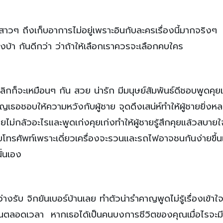
ๆ ถึงเก็บอาการไม่อยู่เพราะอินกับละครเรื่องนี้มากจริงๆ ว
ญิงบ้า กันดีกว่า ว่าถ้าให้เลือกเราควรจะเลือกคบใคร
ลิกก็จะเหมือนๆ กัน สวย น่ารัก มีมนุษย์สัมพันธ์ดีชอบพูดคุยเ
คัญเธอชอบให้ความหวังกับผู้ชาย จุดดึงเสน่ห์ทำให้ผู้ชายยิ่ง
ม่กลัวอะไรและพูดเก่งคุยเก่งทำให้ผู้ชายรู้สึกคุยแล้วสบายใ
โทรศัพท์เพราะเดี่ยวเครื่องจะรวนและรถไฟอาจชนกันง่ายขึ้
ั่นเอง
ว่างรับ จิกยันเบอร์บ้านเลย ทำตัวน่ารำคาญพูดไม่รู้เรื่องเข้า
ันตลอดเวลา หากเธอได้เป็นคนบงการชีวิตของคุณเมื่อไรจะมีค