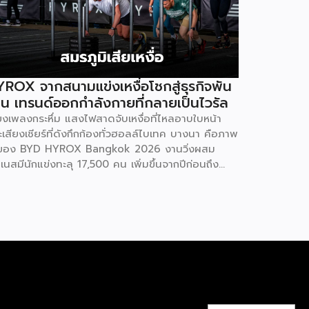
ROX จากสนามแข่งเหงื่อโชกสู่ธุรกิจพัน
าน เทรนด์ออกกำลังกายที่กลายเป็นไวรัล
ียงเพลงกระหึ่ม แสงไฟสาดจับเหงื่อที่ไหลอาบใบหน้า
เสียงเชียร์ที่ดังกึกก้องทั่วฮอลล์ไบเทค บางนา คือภาพ
ของ BYD HYROX Bangkok 2026 งานวิ่งผสม
เนสมีนักแข่งทะลุ 17,500 คน เพิ่มขึ้นจากปีก่อนถึง
% พร้อมผู้ชมอีกกว่า 21,250 คนที่ยอมจ่ายเงินซื้อ
รเข้าไปนั่งดูคนอื่น “ทรมานตัวเอง” ที่น่าสนใจกว่านั้น
 ซูเปอร์สตาร์อย่างณเดชน์ คูกิมิยะ, หมาก ปริญ, เจมส์
รายุ และแอน ทองประสม ต่างประกาศลงสนามจริง
่ใช่แค่มาเปิดงาน นี่ไม่ใช่แค่กระแสฟิตเนสธรรมดา แต่
อปรากฏการณ์ที่กำลังเปลี่ยนภูมิทัศน์ของอุตสาหกรรม
llness ทั่วโลก และกำลังสร้างโอกาสทางธุรกิจ
าศาลให้กับผู้ประกอบการ SME ไทยที่มองเห็นก่อนใคร
ROX ก่อตั้งในเยอรมนีเมื่อปี 2017 โดย Moritz