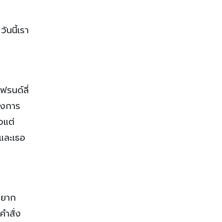
ันนี้เรา
ฟรนด์ลี่
หลงการ
จแต่
นและเธอ
ใจยาก
ำสั่ง