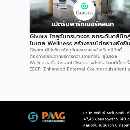
Givora โซลูชันครบวงจร ยกระดับคลินิกสู
โมเดล Wellness สร้างรายได้อย่างยั่งยื
Givora ผู้ให้บริการโซลูชันครบวงจรสำหรับคลินิกที่
ต้องการขยับจากบริการความงามทั่วไป สู่โมเดล
Wellness ที่สร้างรายได้ใหม่อย่างยั่งยืน โดยมีทั้งเครื
EECP (Enhanced External Counterpulsation) แ
AirDoc ให้เลือกทั้งแบบเช่าและซื้อ เพื่อลดภาระการลง
ก้อนใหญ่และลดความเสี่ยงในการเริ่มต้นธุรกิจใหม่ พร้
ทีมช่างที่คอยดูแลตรวจเช็กเครื่องมืออย่างสม่ำเสมอ ให
มั่นใจได้ว่าอุปกรณ์ทำงานอย่างมีประสิทธิภาพตลอดอา
การใช้งาน เหมาะสำหรับคลินิกที่ต้องการสร้างรายได้เพิ
โดยไม่ต้องใช้เงินก้อนใหญ่ตั้งแต่วันแรก จุดเริ่มต้น
บริษัท พีเอ็มจี คอร์ปอเรชั่น จ
มองเห็นกับดักที่ทำให้อุตสาหกรรมสุขภาพ-ความงามไป
47,49 ซอยลาดพร้าว 140 ถ
ถึงเป้าหมาย Givora ไม่ได้เริ่มต้นจากการขายเครื่องม
คลองจั่น เขตบางกะปิ กรุงเ
เพียงอย่างเดียว แต่เกิดจากการมองเห็นว่าผู้ประกอบก