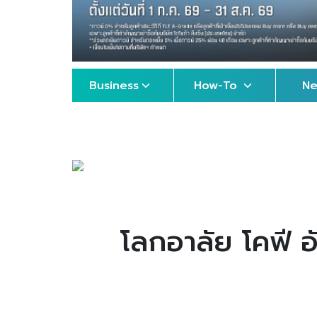
Business
How-To
N
โลกอาลัย โคฟี อ