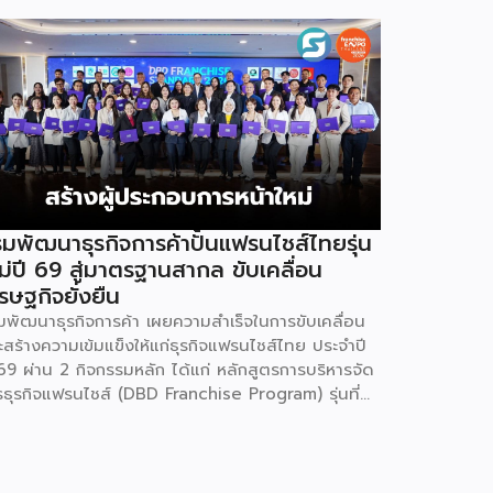
มพัฒนาธุรกิจการค้าปั้นแฟรนไชส์ไทยรุ่น
ม่ปี 69 สู่มาตรฐานสากล ขับเคลื่อน
รษฐกิจยั่งยืน
มพัฒนาธุรกิจการค้า เผยความสำเร็จในการขับเคลื่อน
ะสร้างความเข้มแข็งให้แก่ธุรกิจแฟรนไชส์ไทย ประจำปี
69 ผ่าน 2 กิจกรรมหลัก ได้แก่ หลักสูตรการบริหารจัด
รธุรกิจแฟรนไชส์ (DBD Franchise Program) รุ่นที่
 และกิจกรรมยกระดับธุรกิจสู่เกณฑ์มาตรฐานคุณภาพ
รบริหารจัดการธุรกิจแฟรนไชส์ (Franchise
andard) มุ่งเป้าบ่มเพาะศักยภาพผู้ประกอบการรายใหม่
้อมการันตีคุณภาพมาตรฐานเพื่อสร้างความเชี่ยวชาญ