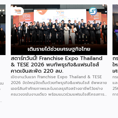
สตาร์ทวันนี้! Franchise Expo Thailand
กร
& TESE 2026 พบทัพธุรกิจ&แฟรนไชส์
ให
คาดเงินสะพัด 220 ลบ.
เศ
เปิดงานวันแรก Franchise Expo Thailand & TESE
กร
2026 จัดใหญ่จัดเต็มด้วยทัพธุรกิจ&แฟรนไชส์ ซัพพลาย
แล
รน
เออร์สินค้าศักยภาพและโมเดลธุรกิจสร้างอาชีพไว้อย่าง
25
o
ครบวงจรในงานเดียว พร้อมแนวร่วมแฟรนไชส์โครงการ
กา
“ไทยช่วยไทย แฟรนไชส์สร้างอาชีพ พลัส” ที่รัฐช่วยจ่าย
29
ค่าแฟรนไชส์ 50% มาเสริมทัพในงาน รวมกว่า 250 บูธ
กา
บนพื้นที่ 15,000 ตารางเมตร หวังเป็นทางเลือกสร้าง
St
รายได้เพิ่มและพยุงเศรษฐกิจไทยให้ฟื้นตัว เสิร์ฟครบจบ
พร