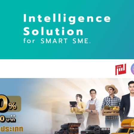
earch
r: