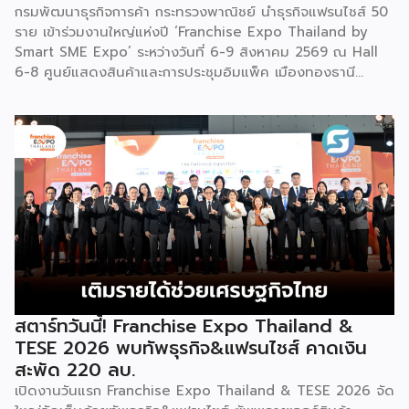
กรมพัฒนาธุรกิจการค้า กระทรวงพาณิชย์ นำธุรกิจแฟรนไชส์ 50
ราย เข้าร่วมงานใหญ่แห่งปี ‘Franchise Expo Thailand by
Smart SME Expo’ ระหว่างวันที่ 6-9 สิงหาคม 2569 ณ Hall
6-8 ศูนย์แสดงสินค้าและการประชุมอิมแพ็ค เมืองทองธานี
พร้อมจัดพิธีมอบรางวัล DBD Thailand Franchise Award
2026 ให้แก่ผู้ประกอบธุรกิจแฟรนไชส์ที่อยู่ในการส่งเสริมสนับสนุน
ของกรมฯ นายพูนพงษ์ นัยนาภากรณ์ อธิบดีกรมพัฒนาธุรกิจ
การค้า กระทรวงพาณิชย์ เปิดเผยภายหลังเป็นประธานเปิดงาน
“งานแฟรนไชส์ เอ็กซ์โป ไทยแลนด์ บาย สมาร์ท เอสเอ็มอี เอ็กซ์
โป (Franchise Expo Thailand by Smart SME Expo)” ซึ่ง
เป็นงานแสดงธุรกิจแฟรนไชส์ชั้นนำที่จัดขึ้นโดย บริษัท พีเอ็มจี
คอร์ปอเรชัน จำกัด เพื่อยกระดับศักยภาพของผู้ประกอบการและ
เจ้าของธุรกิจที่ต้องการขยายกิจการผ่านระบบแฟรนไชส์ […]
สตาร์ทวันนี้! Franchise Expo Thailand &
TESE 2026 พบทัพธุรกิจ&แฟรนไชส์ คาดเงิน
สะพัด 220 ลบ.
เปิดงานวันแรก Franchise Expo Thailand & TESE 2026 จัด