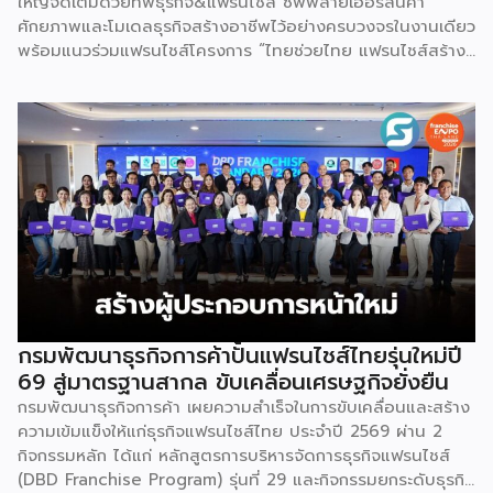
ใหญ่จัดเต็มด้วยทัพธุรกิจ&แฟรนไชส์ ซัพพลายเออร์สินค้า
ศักยภาพและโมเดลธุรกิจสร้างอาชีพไว้อย่างครบวงจรในงานเดียว
พร้อมแนวร่วมแฟรนไชส์โครงการ “ไทยช่วยไทย แฟรนไชส์สร้าง
อาชีพ พลัส” ที่รัฐช่วยจ่ายค่าแฟรนไชส์ 50% มาเสริมทัพในงาน
รวมกว่า 250 บูธ บนพื้นที่ 15,000 ตารางเมตร หวังเป็นทาง
เลือกสร้างรายได้เพิ่มและพยุงเศรษฐกิจไทยให้ฟื้นตัว เสิร์ฟครบ
จบในงานด้วยสินเชื่อ และทำเลทองทั่วประเทศ พร้อมเสวนาให้
ความรู้โดยผู้ทรงคุณวุฒิคับคั่ง และกิจกรรมเจรจาจับคู่ธุรกิจทั้งใน
และต่างประเทศ งานจัดต่อเนื่องระหว่างวันที่ 6-9 สิงหาคมนี้ ที่
ฮอลล์ 6-8 อิมแพ็คเมืองทองธานี คาดเม็ดเงินสะพัดในงานราว
220 ล้านบาท นายพูนพงษ์ นัยนาภากรณ์ อธิบดีกรมพัฒนา
ธุรกิจการค้า กระทรวงพาณิชย์ กล่าวว่า งาน ” Franchise Expo
Thailand & Thailand E-Commerce Selection Expo
(TESE 2026) เป็นเวทีแสดงธุรกิจแฟรนไชส์และโซลูชั่นส์แบบครบ
วงจร […]
กรมพัฒนาธุรกิจการค้าปั้นแฟรนไชส์ไทยรุ่นใหม่ปี
69 สู่มาตรฐานสากล ขับเคลื่อนเศรษฐกิจยั่งยืน
กรมพัฒนาธุรกิจการค้า เผยความสำเร็จในการขับเคลื่อนและสร้าง
ความเข้มแข็งให้แก่ธุรกิจแฟรนไชส์ไทย ประจำปี 2569 ผ่าน 2
กิจกรรมหลัก ได้แก่ หลักสูตรการบริหารจัดการธุรกิจแฟรนไชส์
(DBD Franchise Program) รุ่นที่ 29 และกิจกรรมยกระดับธุรกิจ