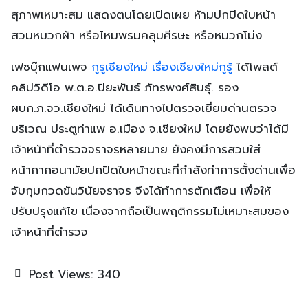
สุภาพเหมาะสม แสดงตนโดยเปิดเผย ห้ามปกปิดใบหน้า
สวมหมวกผ้า หรือไหมพรมคลุมศีรษะ หรือหมวกโม่ง
เฟซบุ๊กแฟนเพจ
กูรูเชียงใหม่ เรื่องเชียงใหม่กูรู้
ได้โพสต์
คลิปวิดีโอ พ.ต.อ.ปิยะพันธ์ ภัทรพงศ์สินธุ์. รอง
ผบก.ภ.จว.เชียงใหม่ ได้เดินทางไปตรวจเยี่ยมด่านตรวจ
บริเวณ ประตูท่าแพ อ.เมือง จ.เชียงใหม่ โดยยังพบว่าได้มี
เจ้าหน้าที่ตำรวจจราจรหลายนาย ยังคงมีการสวมใส่
หน้ากากอนามัยปกปิดใบหน้าขณะที่กำลังทำการตั้งด่านเพื่อ
จับกุมกวดขันวินัยจราจร จึงได้ทำการตักเตือน เพื่อให้
ปรับปรุงแก้ไข เนื่องจากถือเป็นพฤติกรรมไม่เหมาะสมของ
เจ้าหน้าที่ตำรวจ
Post Views:
340