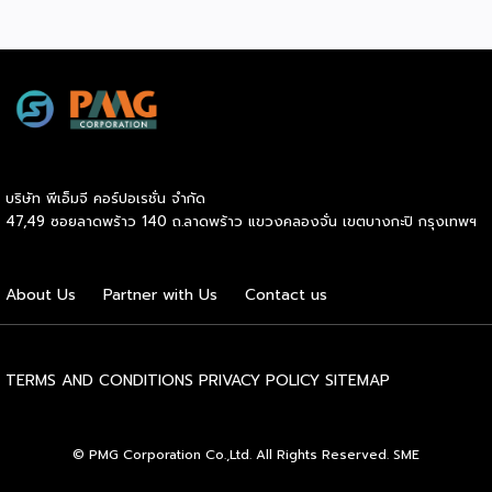
สู่เกณฑ์มาตรฐานคุณภาพการบริหารจัดการธุรกิจแฟรนไชส์
(Franchise Standard) มุ่งเป้าบ่มเพาะศักยภาพผู้ประกอบการราย
ใหม่ พร้อมการันตีคุณภาพมาตรฐานเพื่อสร้างความเชี่ยวชาญและ
ความน่าเชื่อถือในตลาดโลก นายพูนพงษ์ นัยนาภากรณ์ อธิบดี
กรมพัฒนาธุรกิจการค้า กระทรวงพาณิชย์ เปิดเผยภายหลังเป็น
ประธานมอบประกาศนียบัตรแก่ผู้ประกอบการแฟรนไชส์ใน 2
กิจกรรมว่า “ขอแสดงความยินดีกับทุกกิจการที่ได้รับ
ประกาศนียบัตรในวันนี้ (วันพุธที่ 15 กรกฎาคม 2569) โดย
บริษัท พีเอ็มจี คอร์ปอเรชั่น จำกัด
กิจกรรมแรกเป็นการอบรมหลักสูตรการบริหารจัดการธุรกิจแฟรน
47,49 ซอยลาดพร้าว 140 ถ.ลาดพร้าว แขวงคลองจั่น เขตบางกะปิ กรุงเทพฯ
ไชส์ (DBD Franchise Program: DBD-FP) รุ่นที่ 29 ซึ่งเป็น
หลักสูตรระยะยาวที่จัดขึ้นตั้งแต่วันที่ 3 ธันวาคม 2568 – วันที่ 2
เมษายน 2569 รวม 23 วัน โดยได้รับเกียรติจากวิทยากรผู้ทรง
About Us
Partner with Us
Contact us
คุณวุฒิจากภาครัฐ ภาคเอกชน และสถาบันการศึกษา ที่มาร่วมบ่ม
เพาะความรู้เชิงปฏิบัติการให้แก่ผู้ประกอบธุรกิจแฟรนไชส์อย่างเข้ม
ข้นรวม […]
TERMS AND CONDITIONS
PRIVACY POLICY
SITEMAP
© PMG Corporation Co.,Ltd. All Rights Reserved. SME