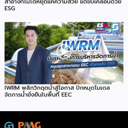
สำอางที่ไม่ได้หยุดแค่ความสวย แต่ขับเคลื่อนด้วย
ESG
IWRM พลิกวิกฤตน้ำสู่โอกาส ปักหมุดโมเดล
จัดการน้ำยั่งยืนในพื้นที่ EEC