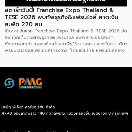
สตาร์ทวันนี้! Franchise Expo Thailand &
TESE 2026 พบทัพธุรกิจ&แฟรนไชส์ คาดเงิน
สะพัด 220 ลบ.
เปิดงานวันแรก Franchise Expo Thailand & TESE 2026 จัด
ใหญ่จัดเต็มด้วยทัพธุรกิจ&แฟรนไชส์ ซัพพลายเออร์สินค้า
ศักยภาพและโมเดลธุรกิจสร้างอาชีพไว้อย่างครบวงจรในงานเดียว
พร้อมแนวร่วมแฟรนไชส์โครงการ “ไทยช่วยไทย แฟรนไชส์สร้าง
อาชีพ พลัส” ที่รัฐช่วยจ่ายค่าแฟรนไชส์ 50% มาเสริมทัพในงาน
รวมกว่า 250 บูธ บนพื้นที่ 15,000 ตารางเมตร หวังเป็นทาง
เลือกสร้างรายได้เพิ่มและพยุงเศรษฐกิจไทยให้ฟื้นตัว เสิร์ฟครบ
จบในงานด้วยสินเชื่อ และทำเลทองทั่วประเทศ พร้อมเสวนาให้
ความรู้โดยผู้ทรงคุณวุฒิคับคั่ง และกิจกรรมเจรจาจับคู่ธุรกิจทั้งใน
และต่างประเทศ งานจัดต่อเนื่องระหว่างวันที่ 6-9 สิงหาคมนี้ ที่
ฮอลล์ 6-8 อิมแพ็คเมืองทองธานี คาดเม็ดเงินสะพัดในงานราว
220 ล้านบาท นายพูนพงษ์ นัยนาภากรณ์ อธิบดีกรมพัฒนา
บริษัท พีเอ็มจี คอร์ปอเรชั่น จำกัด
ธุรกิจการค้า กระทรวงพาณิชย์ กล่าวว่า งาน ” Franchise Expo
47,49 ซอยลาดพร้าว 140 ถ.ลาดพร้าว แขวงคลองจั่น เขตบางกะปิ กรุงเทพฯ
Thailand & Thailand E-Commerce Selection Expo
(TESE 2026) เป็นเวทีแสดงธุรกิจแฟรนไชส์และโซลูชั่นส์แบบครบ
วงจร […]