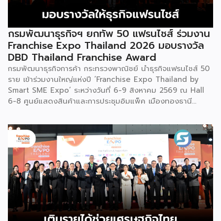
ได้จำลองท่วงท่าการกลิ้งตัวดังกล่าวมาต่อยอดและรังสรรค์เป็น
ระบำลู่เซิงอันเป็นเอกลักษณ์ เพื่อรำลึกถึงความกล้าหาญและหยาด
เหงื่อแรงกายของบรรพบุรุษ โดยทุกท่วงท่าการกลิ้งตัวคือการ
กรมพัฒนาธุรกิจฯ ยกทัพ 50 แฟรนไชส์ ร่วมงาน
คารวะต่อบรรพชน และทุกการกระโดดสะท้อนถึงจิตวิญญาณอัน
Franchise Expo Thailand 2026 มอบรางวัล
แรงกล้าของชนเผ่าเหมียว กุนซานจูถือเป็นหนึ่งในศิลปะการ
DBD Thailand Franchise Award
เต้นรำที่ปราบเซียนและท้าทายที่สุดของชนเผ่าเหมียว ผู้แสดงจะ
กรมพัฒนาธุรกิจการค้า กระทรวงพาณิชย์ นำธุรกิจแฟรนไชส์ 50
สวมเสื้อนอกสีขาวปักลายอันประณีต และสวมหมวกขนไก่ฟ้า
ราย เข้าร่วมงานใหญ่แห่งปี ‘Franchise Expo Thailand by
พร้อมบรรเลงลู่เซิงแบบ 6 ท่อ จุดที่ท้าทายที่สุดคือเสียงเพลงจะ
Smart SME Expo’ ระหว่างวันที่ 6-9 สิงหาคม 2569 ณ Hall
ต้องพลิ้วไหวอย่างต่อเนื่อง นักเต้นจึงต้องเป่าลู่เซิงอย่าง
6-8 ศูนย์แสดงสินค้าและการประชุมอิมแพ็ค เมืองทองธานี
สม่ำเสมอโดยไม่สะดุด แม้ในยามที่ต้องโลดโผนด้วยท่วงท่าที่ยาก
พร้อมจัดพิธีมอบรางวัล DBD Thailand Franchise Award
และซับซ้อนก็ตาม ในระหว่างการแสดง นักเต้นจะกลิ้งและหมุนตัว
2026 ให้แก่ผู้ประกอบธุรกิจแฟรนไชส์ที่อยู่ในการส่งเสริมสนับสนุน
ผ่านชามใส่น้ำที่วางเรียงเอาไว้ โดยต้องทรงตัวด้วยความแม่นยำ
ของกรมฯ นายพูนพงษ์ นัยนาภากรณ์ อธิบดีกรมพัฒนาธุรกิจ
อย่างน่าอัศจรรย์ พร้อมรังสรรค์ลีลาท่ารำอันตื่นตาตื่นใจ ไม่ว่าจะ
การค้า กระทรวงพาณิชย์ เปิดเผยภายหลังเป็นประธานเปิดงาน
เป็นท่านางแอ่นบิน พีระมิดมนุษย์ หรือท่ามังกรพลิกกาย การ
“งานแฟรนไชส์ เอ็กซ์โป ไทยแลนด์ บาย สมาร์ท เอสเอ็มอี เอ็กซ์
ผสานท่วงทำนอง การเคลื่อนไหว ลมหายใจ และพละกำลังเข้าด้วย
โป (Franchise Expo Thailand by Smart SME Expo)” ซึ่ง
กันอย่างสมบูรณ์แบบนี้เอง ที่หล่อหลอมให้เกิดเป็นสุนทรียศาสตร์
เป็นงานแสดงธุรกิจแฟรนไชส์ชั้นนำที่จัดขึ้นโดย บริษัท พีเอ็มจี
อันเป็นเอกลักษณ์ของศิลปะโบราณชนิดนี้ นับตั้งแต่คริสต์
คอร์ปอเรชัน จำกัด เพื่อยกระดับศักยภาพของผู้ประกอบการและ
ทศวรรษ 1990 เป็นต้นมา กุนซานจูได้รับการยอมรับอย่างกว้าง
เจ้าของธุรกิจที่ต้องการขยายกิจการผ่านระบบแฟรนไชส์ […]
ขวางทั้งในและต่างประเทศ […]