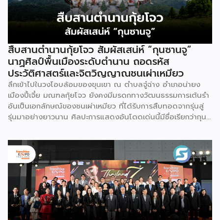
สืบสานตำนานกุ้ยโจว สัมผัสเสน่ห์ “กุนซานจู”
นาฏศิลป์พื้นเมืองระดับตำนาน ถอดรหัส
ประวัติศาสตร์และจิตวิญญาณชนเผ่าเหมียว
ลึกเข้าไปในวงโอบล้อมของขุนเขา ณ ตำบลจู๋ฉ่าง อำเภอน่ายง
เมืองปี้เจี๋ย มณฑลกุ้ยโจว ยังคงมีมรดกทางวัฒนธรรมการเต้นรำ
อันเป็นเอกลักษณ์ของชนเผ่าเหมียว ที่ได้รับการสืบทอดจากรุ่นสู่
รุ่นมาอย่างยาวนาน ศิลปะการแสดงอันโดดเด่นนี้มีชื่อเรียกว่ากุน
ซานจู (Gunshanzhu) หรือเจ้าของฉายา “ไข่มุกแห่งที่ราบสูงกุ้ย
โจว” ซึ่งทรงคุณค่าเป็นยิ่งกว่าการแสดง เพราะทำหน้าที่จดบันทึก
ประวัติศาสตร์การอพยพย้ายถิ่นฐาน สะท้อนภูมิปัญญาทาง
วัฒนธรรมอันรุ่มรวย และตอกย้ำจิตวิญญาณอันแข็งแกร่งของ
ชนเผ่าเหมียวไว้ได้อย่างงดงาม ตำนานเล่าว่า ยามอพยพย้าย
ถิ่นฐานในอดีตกาล เส้นทางของชาวเหมียวต้องเผชิญกับเทือกเขา
สูงชันและพงหนามรกร้าง เพื่อเปิดทางให้เพื่อนพ้องเดินทางผ่าน
พงไพร เหล่าผู้กล้าหาญจึงใช้ร่างกายของตนกลิ้งทับพงหนาม
อย่างไม่เกรงกลัวเพื่อถางทางให้คนในเผ่า ด้วยเหตุนี้ คนรุ่นหลังจึง