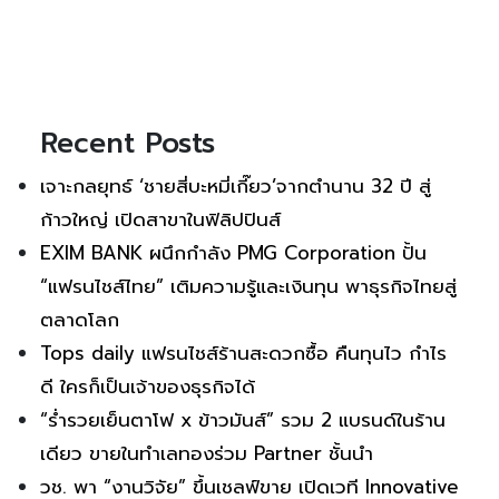
Recent Posts
เจาะกลยุทธ์ ‘ชายสี่บะหมี่เกี๊ยว’จากตำนาน 32 ปี สู่
ก้าวใหญ่ เปิดสาขาในฟิลิปปินส์
EXIM BANK ผนึกกำลัง PMG Corporation ปั้น
“แฟรนไชส์ไทย” เติมความรู้และเงินทุน พาธุรกิจไทยสู่
ตลาดโลก
Tops daily แฟรนไชส์ร้านสะดวกซื้อ คืนทุนไว กำไร
ดี ใครก็เป็นเจ้าของธุรกิจได้
“ร่ำรวยเย็นตาโฟ x ข้าวมันส์” รวม 2 แบรนด์ในร้าน
เดียว ขายในทำเลทองร่วม Partner ชั้นนำ
วช. พา “งานวิจัย” ขึ้นเชลฟ์ขาย เปิดเวที Innovative