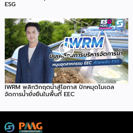
ESG
IWRM พลิกวิกฤตน้ำสู่โอกาส ปักหมุดโมเดล
จัดการน้ำยั่งยืนในพื้นที่ EEC