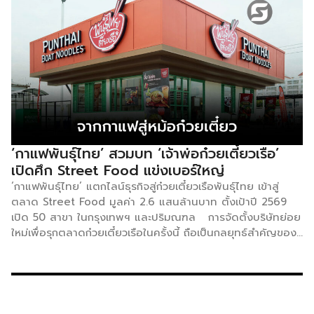
‘กาแฟพันธุ์ไทย’ สวมบท ‘เจ้าพ่อก๋วยเตี๋ยวเรือ’
เปิดศึก Street Food แข่งเบอร์ใหญ่
‘กาแฟพันธุ์ไทย’ แตกไลน์ธุรกิจสู่ก๋วยเตี๋ยวเรือพันธุ์ไทย เข้าสู่
ตลาด Street Food มูลค่า 2.6 แสนล้านบาท ตั้งเป้าปี 2569
เปิด 50 สาขา ในกรุงเทพฯ และปริมณฑล การจัดตั้งบริษัทย่อย
ใหม่เพื่อรุกตลาดก๋วยเตี๋ยวเรือในครั้งนี้ ถือเป็นกลยุทธ์สำคัญของ
กลุ่มกาแฟพันธุ์ไทยในการ สร้างความหลากหลายทางธุรกิจ
(Diversification) และ ขยายโอกาสในการเติบโต ผ่านโมเดล
“ครบจบในที่เดียว” ด้วยการใช้ กลยุทธ์ Brand Extension อาศัย
ชื่อเสียงและความแข็งแกร่งของแบรนด์ เพื่อสร้างภาพลักษณ์ที่
ครอบคลุมทั้งเครื่องดื่มและอาหาร การมุ่งเป้าเข้าสู่ตลาด Street