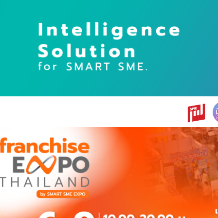
earch
r: