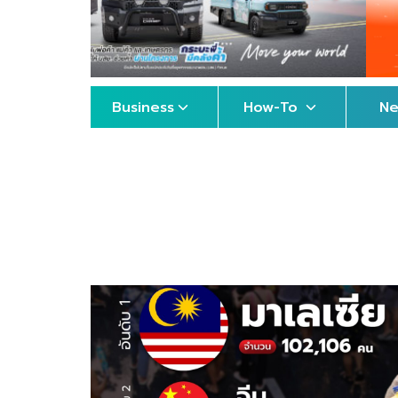
Business
How-To
N