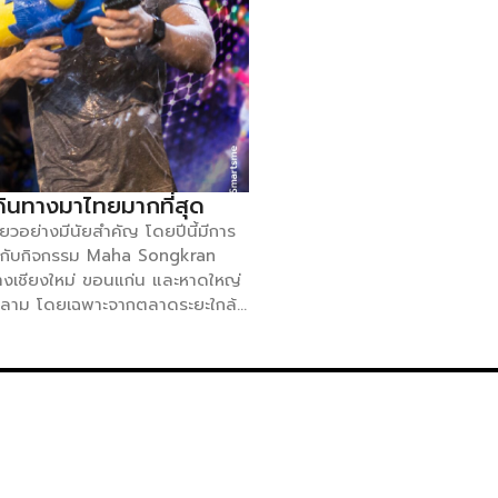
ดินทางมาไทยมากที่สุด
ยวอย่างมีนัยสำคัญ โดยปีนี้มีการ
ร กับกิจกรรม Maha Songkran
างเชียงใหม่ ขอนแก่น และหาดใหญ่
้นหลาม โดยเฉพาะจากตลาดระยะใกล้
ป เช่น เยอรมนีและฝรั่งเศส ก็เดิน
สุดระหว่างวันที่ 6–12 เมษายน 2568
 เพิ่มขึ้นจากสัปดาห์ก่อนหน้า
 95,169 คน