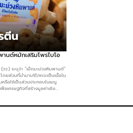
มพานต์หมักเสริมโพรไบโอ
ว.) ระบุว่า “เม็ดมะม่วงหิมพานต์”
โดยส่วนที่นำมาบริโภคจะเป็นเนื้อใน
นหรือใช้เป็นส่วนประกอบในเมนู
ชเศรษฐกิจที่สร้างมูลค่าเชิง
าพอากาศชื้นและอบอุ่น น้ำไม่ท่วม
เดือนพฤษภาคม ในส่วนของเมล็ด
ลิต และแปรรูปทั้งกะเทาะเปลือกหรือ
แต่ราคา 20-50 บาทต่อกิโลกรัม
การอุดมศึกษา วิทยาศาสตร์ วิจัย
นโลยีแห่งประเทศไทย (วว.) โดย