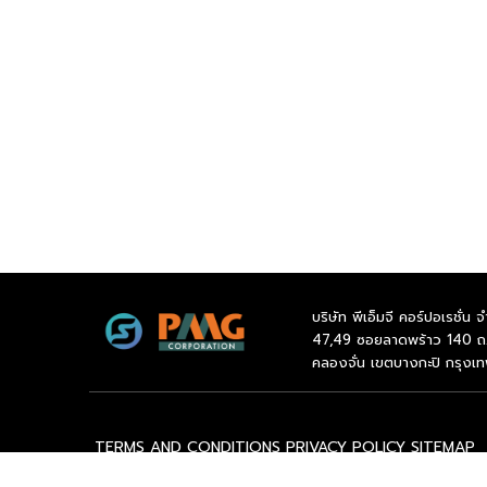
ศูนย์เชี่ยวชาญอาหารสุขภาพ วิจัยและพัฒนาเพิ่มมูลค
แบบ “ผลิตภัณฑ์นมเม็ดมะม่วงมะม่วงหิมพานต์หมักเสริ
อุตสาหกรรม โดยใช้เชื้อหมักโยเกิร์ตในกลุ่มแลคติกแอซ
พาณิชย์ โดยสามารถผลิตโยเกิร์ตจากนมเม็ดมะม่วงหิม
แลคติคแอซิดแบคทีเรีย และมีโพรไอติกสายพันธุ์พื้นถิ
มีอายุการเก็บรักษาไม่น้อยกว่า 4 อาทิตย์ ที่อุณหภ
ของผลิตภัณฑ์ ประกอบด้วย 3 เรื่อง คือ 1. เป็นผลิตภัณ
ผสมของสัตว์ 2. มีรายงานการวิจัยระบุถึงคุณสมบัติขอ
พบว่าเป็นอาหารเพื่อสุขภาพที่สามารถลดการเกิดโรคไม่ต
บริษัท พีเอ็มจี คอร์ปอเรชั่น จ
47,49 ซอยลาดพร้าว 140 ถ
คลองจั่น เขตบางกะปิ กรุงเ
TERMS AND CONDITIONS
PRIVACY POLICY
SITEMAP