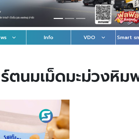
ews
Info
VDO
Smart s
ิร์ตนมเม็ดมะม่วงหิม