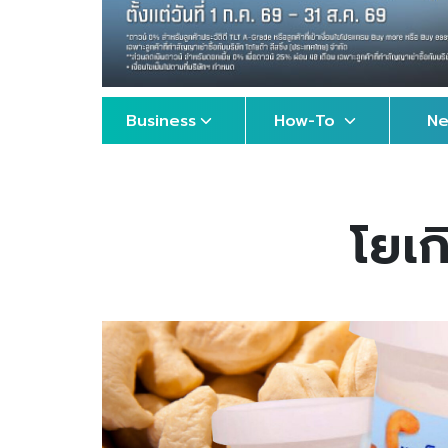
Business
How-To
N
โยเก