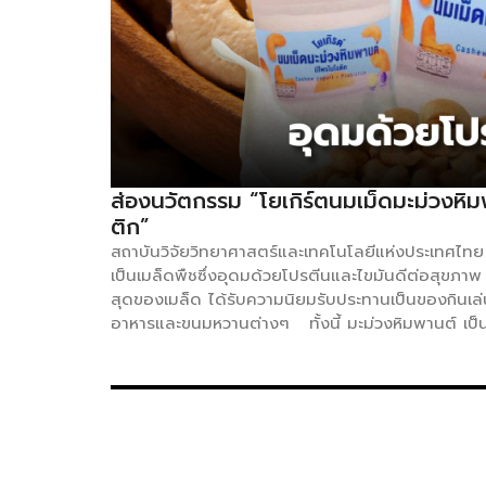
ส่องนวัตกรรม “โยเกิร์ตนมเม็ดมะม่วงหิ
ติก”
สถาบันวิจัยวิทยาศาสตร์และเทคโนโลยีแห่งประเทศไทย (ว
เป็นเมล็ดพืชซึ่งอุดมด้วยโปรตีนและไขมันดีต่อสุขภาพ 
สุดของเมล็ด ได้รับความนิยมรับประทานเป็นของกินเล่
อาหารและขนมหวานต่างๆ ทั้งนี้ มะม่วงหิมพานต์ เป็นพื
พาณิชย์ให้แก่เกษตรกรและผู้ประกอบการ ปลูกง่ายในสภ
ขัง โดยจะให้ผลผลิตปีละครั้งในช่วงเดือนมีนาคมถึง
จำหน่ายได้ทั้งเมล็ดดิบทั้งเปลือกหรือผ่านกระบวนการผ
แปรรูปเป็นผลิตภัณฑ์แล้ว โดยสามารถจำหน่ายได้ตั้ง
ทั้งนี้ขึ้นกับคุณภาพผลผลิตและราคาตลาด กระทรวง
และนวัตกรรม (อว.) สถาบันวิจัยวิทยาศาสตร์และเทคโ