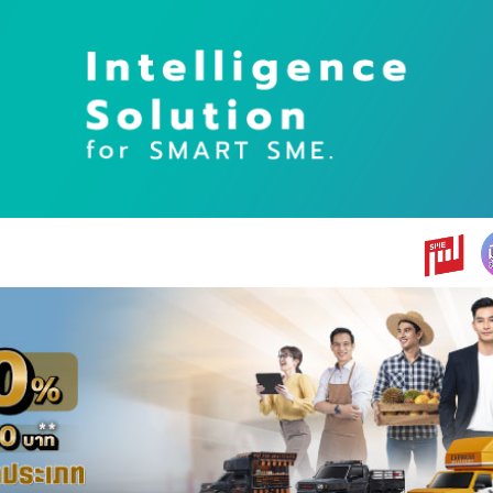
earch
r: