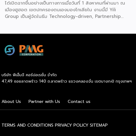
ได้เปิดฉากขึ้นอย่างเป็นทางการเมื่อวันที่ 1 สิงหาคมที่ผ่านมา ณ
เมืองฮูฮอต เขตปกครองตนเองมองโกเลียใน งานนี้มี Yili
Group เป็นผู้จัดในธีม Technology-driven, Partnership
Oriented, Co-building a Sustainable Global Dairy
Ecosystem (ขับเคลื่อนด้วยเทคโนโลยี มุ่งกระชับความร่วมมือ
สร้างระบบนิเวศอุตสาหกรรมนมโลกอย่างยั่งยืน) ถือเป็นเวทีระดับ
โลกที่รวบรวมผู้นำจากสมาคมการค้านานาชาติ นักวิชาการ และผู้
บริหารระดับสูงตลอดห่วงโซ่คุณค่าของอุตสาหกรรมนมทั่วโลก
ฮูฮอตขึ้นแท่นเมืองหลวงแห่งอุตสาหกรรมนมโลกอย่างเป็น
ทางการ ในพิธีเปิดการประชุม สหพันธ์วิทยาศาสตร์และ
เทคโนโลยีการอาหารนานาชาติ (IUFoST) ได้มอบป้ายประกาศ
บริษัท พีเอ็มจี คอร์ปอเรชั่น จำกัด
เกียรติคุณและรางวัลที่ระลึก เพื่อรับรองให้เมืองฮูฮอตดำรง
47,49 ซอยลาดพร้าว 140 ถ.ลาดพร้าว แขวงคลองจั่น เขตบางกะปิ กรุงเทพฯ
ตำแหน่ง World Dairy Capital หรือเมืองหลวงแห่ง
อุตสาหกรรมนมโลก อย่างเป็นทางการ ดร.ภาวิณี ชินะโชติ
ประธานบริหาร IUFoST กล่าวในพิธีเปิดว่า การมอบตำแหน่งดัง
About Us
Partner with Us
Contact us
กล่าวถือเป็นสัญญาณแห่งความสำเร็จที่สะท้อนความมุ่งมั่นทุ่มเท
ของเมืองฮูฮอตในการยกระดับอุตสาหกรรมนม พร้อมกล่าวเสริม
ว่า รางวัลอันทรงเกียรตินี้ยังมุ่งหวังให้เป็นแรงขับเคลื่อนแก่
องค์กรระดับแถวหน้าอย่าง Yili Group […]
TERMS AND CONDITIONS
PRIVACY POLICY
SITEMAP