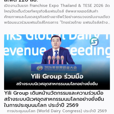
เปิดงานวันแรก Franchise Expo Thailand & TESE 2026 จัด
ใหญ่จัดเต็มด้วยทัพธุรกิจ&แฟรนไชส์ ซัพพลายเออร์สินค้า
ศักยภาพและโมเดลธุรกิจสร้างอาชีพไว้อย่างครบวงจรในงานเดียว
พร้อมแนวร่วมแฟรนไชส์โครงการ “ไทยช่วยไทย แฟรนไชส์สร้าง
อาชีพ พลัส” ที่รัฐช่วยจ่ายค่าแฟรนไชส์ 50% มาเสริมทัพในงาน
รวมกว่า 250 บูธ บนพื้นที่ 15,000 ตารางเมตร หวังเป็นทาง
เลือกสร้างรายได้เพิ่มและพยุงเศรษฐกิจไทยให้ฟื้นตัว เสิร์ฟครบ
จบในงานด้วยสินเชื่อ และทำเลทองทั่วประเทศ พร้อมเสวนาให้
ความรู้โดยผู้ทรงคุณวุฒิคับคั่ง และกิจกรรมเจรจาจับคู่ธุรกิจทั้งใน
และต่างประเทศ งานจัดต่อเนื่องระหว่างวันที่ 6-9 สิงหาคมนี้ ที่
ฮอลล์ 6-8 อิมแพ็คเมืองทองธานี คาดเม็ดเงินสะพัดในงานราว
220 ล้านบาท นายพูนพงษ์ นัยนาภากรณ์ อธิบดีกรมพัฒนา
ธุรกิจการค้า กระทรวงพาณิชย์ กล่าวว่า งาน ” Franchise Expo
Thailand & Thailand E-Commerce Selection Expo
(TESE 2026) เป็นเวทีแสดงธุรกิจแฟรนไชส์และโซลูชั่นส์แบบครบ
วงจร […]
Yili Group เดินหน้านวัตกรรมและความร่วมมือ
สร้างระบบนิเวศอุตสาหกรรมนมโลกอย่างยั่งยืน
ในการประชุมนมโลก ประจำปี 2569
การประชุมนมโลก (World Dairy Congress) ประจำปี 2569