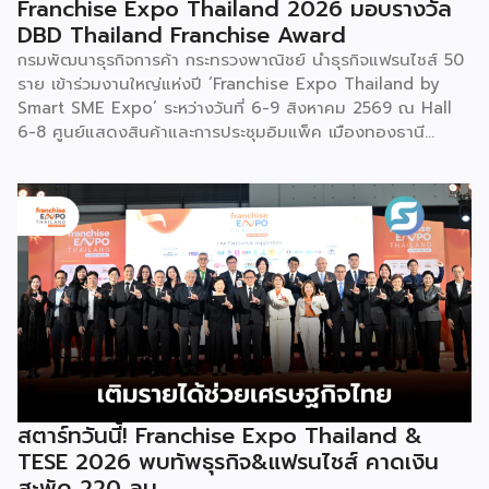
Franchise Expo Thailand 2026 มอบรางวัล
DBD Thailand Franchise Award
กรมพัฒนาธุรกิจการค้า กระทรวงพาณิชย์ นำธุรกิจแฟรนไชส์ 50
ราย เข้าร่วมงานใหญ่แห่งปี ‘Franchise Expo Thailand by
Smart SME Expo’ ระหว่างวันที่ 6-9 สิงหาคม 2569 ณ Hall
6-8 ศูนย์แสดงสินค้าและการประชุมอิมแพ็ค เมืองทองธานี
พร้อมจัดพิธีมอบรางวัล DBD Thailand Franchise Award
2026 ให้แก่ผู้ประกอบธุรกิจแฟรนไชส์ที่อยู่ในการส่งเสริมสนับสนุน
ของกรมฯ นายพูนพงษ์ นัยนาภากรณ์ อธิบดีกรมพัฒนาธุรกิจ
การค้า กระทรวงพาณิชย์ เปิดเผยภายหลังเป็นประธานเปิดงาน
“งานแฟรนไชส์ เอ็กซ์โป ไทยแลนด์ บาย สมาร์ท เอสเอ็มอี เอ็กซ์
โป (Franchise Expo Thailand by Smart SME Expo)” ซึ่ง
เป็นงานแสดงธุรกิจแฟรนไชส์ชั้นนำที่จัดขึ้นโดย บริษัท พีเอ็มจี
คอร์ปอเรชัน จำกัด เพื่อยกระดับศักยภาพของผู้ประกอบการและ
เจ้าของธุรกิจที่ต้องการขยายกิจการผ่านระบบแฟรนไชส์ […]
สตาร์ทวันนี้! Franchise Expo Thailand &
TESE 2026 พบทัพธุรกิจ&แฟรนไชส์ คาดเงิน
สะพัด 220 ลบ.