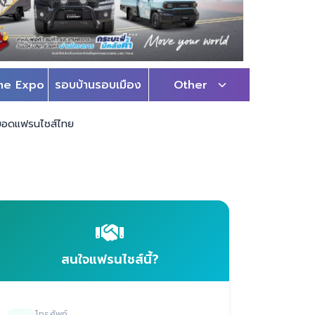
me Expo
รอบบ้านรอบเมือง
Other
ดยอดแฟรนไชส์ไทย
สนใจแฟรนไชส์นี้?
โทรศัพท์