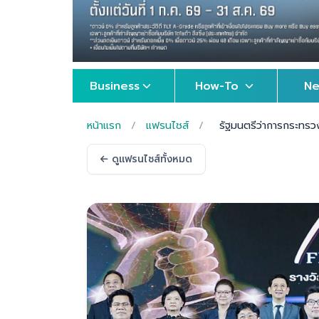
Business
How-To
N
หน้าแรก
/
แฟรนไชส์
/
รัฐมนตรีว่าการกระทร
ดูแฟรนไชส์ทั้งหมด