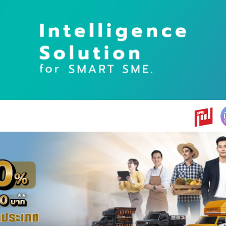
earch
r: