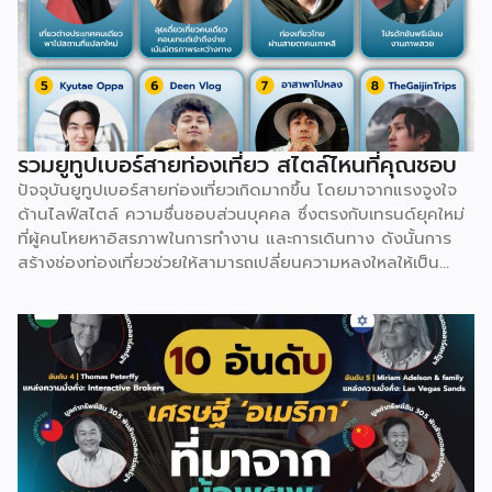
ซ่อนตัวจากศัตรูในอดีต ยิ่งไปกว่านั้น ยามล้อมวงกินเลี้ยงใน
วัฒนธรรม Supra จะต้องมี Tamada หรือหัวหน้าโต๊ะคอยร่ายคำ
อวยพรยาวเหยียดสะท้อนเรื่องราวชีวิต ความรัก และบรรพบุรุษ
ก่อนที่ทุกคนจะยกแก้วดื่มพร้อมกัน ทำให้จอร์เจียไม่ได้มีดีแค่
ธรรมชาติ แต่เต็มไปด้วยอารยธรรมสุดลึกลับที่รอให้ไปสัมผัส
รวมยูทูปเบอร์สายท่องเที่ยว สไตล์ไหนที่คุณชอบ
ปัจจุบันยูทูปเบอร์สายท่องเที่ยวเกิดมากขึ้น โดยมาจากแรงจูงใจ
ด้านไลฟ์สไตล์ ความชื่นชอบส่วนบุคคล ซึ่งตรงกับเทรนด์ยุคใหม่
ที่ผู้คนโหยหาอิสรภาพในการทำงาน และการเดินทาง ดังนั้นการ
สร้างช่องท่องเที่ยวช่วยให้สามารถเปลี่ยนความหลงใหลให้เป็น
อาชีพ ผ่านช่องทางสร้างรายได้ที่หลากหลาย ทั้งจาก AdSense,
สปอนเซอร์แบรนด์สินค้า/โรงแรม, การขายสินค้าของตัวเอง ไป
จนถึงงานรับรีวิว สามารถต่อยอดออกไปได้อย่างหลากหลาย
นอกจากนี้ พฤติกรรมผู้บริโภคยุคปัจจุบันที่นิยมเสพวิดีโอท่อง
เที่ยวเพื่อหาแรงบันดาลใจ ใช้เป็นข้อมูลวางแผนเดินทาง หรือรับ
ชมเพื่อความเพลิดเพลิน (Virtual Travel) คอนเทนต์สายนี้จึงมี
อุปสงค์จากผู้ชมสูงอย่างต่อเนื่อง เปิดโอกาสให้ครีเอเตอร์ดึงจุด
เด่น และมุมมองเฉพาะตัวมาสร้าง Niche Content ที่แตกต่างได้
เสมอ เรื่องอื่นๆ ที่น่าสนใจ “ฮลุน โซโล่” จากเด็กกำพร้า