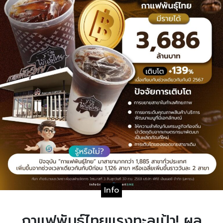
Info
กาแฟพันธุ์ไทยแรงทะลุเป้า! ผล