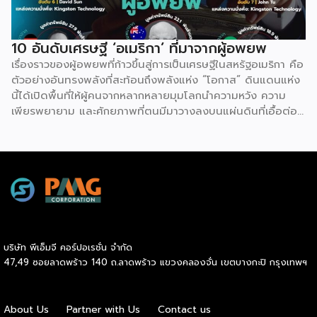
ทำงานโรงงานวันละ 300 สู่ยูทูบเบอร์แบกเป้เที่ยวรอบโลก
10 อันดับเศรษฐี ‘อเมริกา’ ที่มาจากผู้อพยพ
เรื่องราวของผู้อพยพที่ก้าวขึ้นสู่การเป็นเศรษฐีในสหรัฐอเมริกา คือ
ตัวอย่างอันทรงพลังที่สะท้อนถึงพลังแห่ง “โอกาส” ดินแดนแห่ง
นี้ได้เปิดพื้นที่ให้ผู้คนจากหลากหลายมุมโลกนำความหวัง ความ
เพียรพยายาม และศักยภาพที่ตนมีมาวางลงบนแผ่นดินที่เอื้อต่อ
การเติบโต แม้ต้องเริ่มจากศูนย์ ต้องเผชิญความท้าทายทั้งด้าน
ภาษาและวัฒนธรรม แต่ระบบเศรษฐกิจที่เปิดกว้างและค่านิยมที่
ให้คุณค่ากับความเชี่ยวชาญมากกว่าปูมหลัง ได้กลายเป็นสปริง
บอร์ดให้วิสัยทัศน์และการทำงานหนักบ่มเพาะเป็นผลสำเร็จลบล้าง
ข้อจำกัดเดิม ความสำเร็จของพวกเขามิได้เกิดจากโชคช่วย แต่เกิด
จากการที่โอกาสอันเท่าเทียมมาบรรจบกับความมุ่งมั่นที่ไม่ยอมแพ้
จนเปลี่ยนชีวิตจากผู้แสวงหาที่พักพิงให้กลายเป็นผู้สร้างคุณค่าและ
แรงบันดาลใจให้แก่คนรุ่นหลังอย่างแท้จริง
บริษัท พีเอ็มจี คอร์ปอเรชั่น จำกัด
47,49 ซอยลาดพร้าว 140 ถ.ลาดพร้าว แขวงคลองจั่น เขตบางกะปิ กรุงเทพฯ
About Us
Partner with Us
Contact us