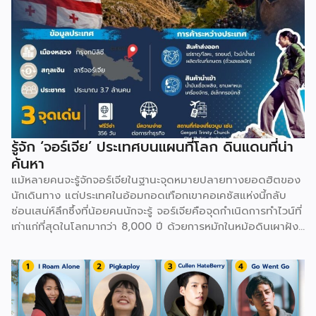
รู้จัก ‘จอร์เจีย’ ประเทศบนแผนที่โลก ดินแดนที่น่า
ค้นหา
แม้หลายคนจะรู้จักจอร์เจียในฐานะจุดหมายปลายทางยอดฮิตของ
นักเดินทาง แต่ประเทศในอ้อมกอดเทือกเขาคอเคซัสแห่งนี้กลับ
ซ่อนเสน่ห์ลึกซึ้งที่น้อยคนนักจะรู้ จอร์เจียคือจุดกำเนิดการทำไวน์ที่
เก่าแก่ที่สุดในโลกมากว่า 8,000 ปี ด้วยการหมักในหม้อดินเผาฝัง
ดินที่เรียกว่า Kvevri ทั้งยังมีภาษาและตัวหนังสือรูปทรงกลมมน
เป็นเอกลักษณ์เฉพาะตัวที่ไม่เหมือนภาษาใดในโลก นอกจากนี้
จอร์เจียยังเป็นที่ตั้งของ Ushguli หมู่บ้านที่มีคนอยู่อาศัยจริงซึ่ง
สูงที่สุดในยุโรป ล้อมรอบด้วยหอคอยหินโบราณ และมีเมืองถ้ำ
ขนาดใหญ่อย่าง Vardzia ที่ขุดเข้าไปในเนื้อหินถึง 13 ชั้นเพื่อใช้