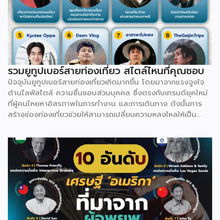
วัฒนธรรม Supra จะต้องมี Tamada หรือหัวหน้าโต๊ะคอยร่ายคำ
อวยพรยาวเหยียดสะท้อนเรื่องราวชีวิต ความรัก และบรรพบุรุษ
ก่อนที่ทุกคนจะยกแก้วดื่มพร้อมกัน ทำให้จอร์เจียไม่ได้มีดีแค่
ธรรมชาติ แต่เต็มไปด้วยอารยธรรมสุดลึกลับที่รอให้ไปสัมผัส
รวมยูทูปเบอร์สายท่องเที่ยว สไตล์ไหนที่คุณชอบ
ปัจจุบันยูทูปเบอร์สายท่องเที่ยวเกิดมากขึ้น โดยมาจากแรงจูงใจ
ด้านไลฟ์สไตล์ ความชื่นชอบส่วนบุคคล ซึ่งตรงกับเทรนด์ยุคใหม่
ที่ผู้คนโหยหาอิสรภาพในการทำงาน และการเดินทาง ดังนั้นการ
สร้างช่องท่องเที่ยวช่วยให้สามารถเปลี่ยนความหลงใหลให้เป็น
อาชีพ ผ่านช่องทางสร้างรายได้ที่หลากหลาย ทั้งจาก AdSense,
สปอนเซอร์แบรนด์สินค้า/โรงแรม, การขายสินค้าของตัวเอง ไป
จนถึงงานรับรีวิว สามารถต่อยอดออกไปได้อย่างหลากหลาย
นอกจากนี้ พฤติกรรมผู้บริโภคยุคปัจจุบันที่นิยมเสพวิดีโอท่อง
เที่ยวเพื่อหาแรงบันดาลใจ ใช้เป็นข้อมูลวางแผนเดินทาง หรือรับ
ชมเพื่อความเพลิดเพลิน (Virtual Travel) คอนเทนต์สายนี้จึงมี
อุปสงค์จากผู้ชมสูงอย่างต่อเนื่อง เปิดโอกาสให้ครีเอเตอร์ดึงจุด
เด่น และมุมมองเฉพาะตัวมาสร้าง Niche Content ที่แตกต่างได้
เสมอ เรื่องอื่นๆ ที่น่าสนใจ “ฮลุน โซโล่” จากเด็กกำพร้า