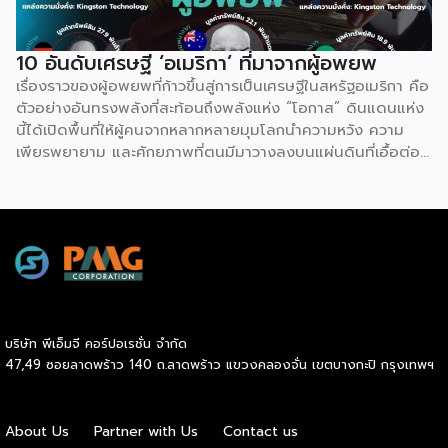
ทำงานโรงงานวันละ 300 สู่ยูทูบเบอร์แบกเป้เที่ยวรอบโลก
10 อันดับเศรษฐี ‘อเมริกา’ ที่มาจากผู้อพยพ
เรื่องราวของผู้อพยพที่ก้าวขึ้นสู่การเป็นเศรษฐีในสหรัฐอเมริกา คือ
ตัวอย่างอันทรงพลังที่สะท้อนถึงพลังแห่ง “โอกาส” ดินแดนแห่ง
นี้ได้เปิดพื้นที่ให้ผู้คนจากหลากหลายมุมโลกนำความหวัง ความ
เพียรพยายาม และศักยภาพที่ตนมีมาวางลงบนแผ่นดินที่เอื้อต่อ
การเติบโต แม้ต้องเริ่มจากศูนย์ ต้องเผชิญความท้าทายทั้งด้าน
ภาษาและวัฒนธรรม แต่ระบบเศรษฐกิจที่เปิดกว้างและค่านิยมที่
ให้คุณค่ากับความเชี่ยวชาญมากกว่าปูมหลัง ได้กลายเป็นสปริง
บอร์ดให้วิสัยทัศน์และการทำงานหนักบ่มเพาะเป็นผลสำเร็จลบล้าง
ข้อจำกัดเดิม ความสำเร็จของพวกเขามิได้เกิดจากโชคช่วย แต่เกิด
จากการที่โอกาสอันเท่าเทียมมาบรรจบกับความมุ่งมั่นที่ไม่ยอมแพ้
จนเปลี่ยนชีวิตจากผู้แสวงหาที่พักพิงให้กลายเป็นผู้สร้างคุณค่าและ
แรงบันดาลใจให้แก่คนรุ่นหลังอย่างแท้จริง
บริษัท พีเอ็มจี คอร์ปอเรชั่น จำกัด
47,49 ซอยลาดพร้าว 140 ถ.ลาดพร้าว แขวงคลองจั่น เขตบางกะปิ กรุงเทพฯ
About Us
Partner with Us
Contact us