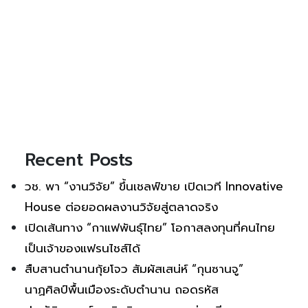
Recent Posts
วช. พา “งานวิจัย” ขึ้นเชลฟ์ขาย เปิดเวที Innovative
House ต่อยอดผลงานวิจัยสู่ตลาดจริง
เปิดเส้นทาง “กาแฟพันธุ์ไทย” โอกาสลงทุนที่คนไทย
เป็นเจ้าของแฟรนไชส์ได้
สืบสานตำนานกุ้ยโจว สัมผัสเสน่ห์ “กุนซานจู”
นาฏศิลป์พื้นเมืองระดับตำนาน ถอดรหัส