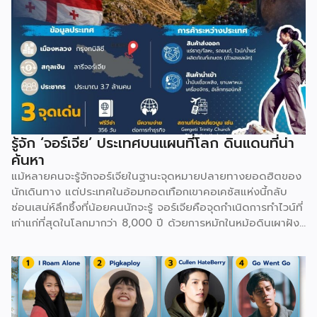
รู้จัก ‘จอร์เจีย’ ประเทศบนแผนที่โลก ดินแดนที่น่า
ค้นหา
แม้หลายคนจะรู้จักจอร์เจียในฐานะจุดหมายปลายทางยอดฮิตของ
นักเดินทาง แต่ประเทศในอ้อมกอดเทือกเขาคอเคซัสแห่งนี้กลับ
ซ่อนเสน่ห์ลึกซึ้งที่น้อยคนนักจะรู้ จอร์เจียคือจุดกำเนิดการทำไวน์ที่
เก่าแก่ที่สุดในโลกมากว่า 8,000 ปี ด้วยการหมักในหม้อดินเผาฝัง
ดินที่เรียกว่า Kvevri ทั้งยังมีภาษาและตัวหนังสือรูปทรงกลมมน
เป็นเอกลักษณ์เฉพาะตัวที่ไม่เหมือนภาษาใดในโลก นอกจากนี้
จอร์เจียยังเป็นที่ตั้งของ Ushguli หมู่บ้านที่มีคนอยู่อาศัยจริงซึ่ง
สูงที่สุดในยุโรป ล้อมรอบด้วยหอคอยหินโบราณ และมีเมืองถ้ำ
ขนาดใหญ่อย่าง Vardzia ที่ขุดเข้าไปในเนื้อหินถึง 13 ชั้นเพื่อใช้
ซ่อนตัวจากศัตรูในอดีต ยิ่งไปกว่านั้น ยามล้อมวงกินเลี้ยงใน