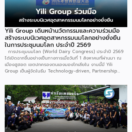
Yili Group เดินหน้านวัตกรรมและความร่วมมือ
สร้างระบบนิเวศอุตสาหกรรมนมโลกอย่างยั่งยืน
ในการประชุมนมโลก ประจำปี 2569
การประชุมนมโลก (World Dairy Congress) ประจำปี 2569
ได้เปิดฉากขึ้นอย่างเป็นทางการเมื่อวันที่ 1 สิงหาคมที่ผ่านมา ณ
เมืองฮูฮอต เขตปกครองตนเองมองโกเลียใน งานนี้มี Yili
Group เป็นผู้จัดในธีม Technology-driven, Partnership
Oriented, Co-building a Sustainable Global Dairy
Ecosystem (ขับเคลื่อนด้วยเทคโนโลยี มุ่งกระชับความร่วมมือ
สร้างระบบนิเวศอุตสาหกรรมนมโลกอย่างยั่งยืน) ถือเป็นเวทีระดับ
โลกที่รวบรวมผู้นำจากสมาคมการค้านานาชาติ นักวิชาการ และผู้
บริหารระดับสูงตลอดห่วงโซ่คุณค่าของอุตสาหกรรมนมทั่วโลก
ฮูฮอตขึ้นแท่นเมืองหลวงแห่งอุตสาหกรรมนมโลกอย่างเป็น
ทางการ ในพิธีเปิดการประชุม สหพันธ์วิทยาศาสตร์และ
เทคโนโลยีการอาหารนานาชาติ (IUFoST) ได้มอบป้ายประกาศ
เกียรติคุณและรางวัลที่ระลึก เพื่อรับรองให้เมืองฮูฮอตดำรง