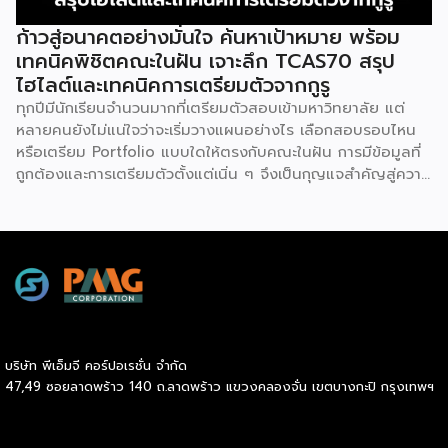
นิเวศชายฝั่ง ซึ่งเป็นแหล่งอนุบาลสัตว์น้ำที่สำคัญ ช่วยป้องกันการ
กัดเซาะชายฝั่ง และเพิ่มศักยภาพในการดูดซับก๊าซ
ก้าวสู่อนาคตอย่างมั่นใจ ค้นหาเป้าหมาย พร้อม
คาร์บอนไดออกไซด์ อันเป็นส่วนหนึ่งของการบรรเทาผลกระทบ
เทคนิคพิชิตคณะในฝัน เจาะลึก TCAS70 สรุป
จากการเปลี่ยนแปลงสภาพภูมิอากาศ สอดคล้องกับเป้าหมายการ
ไฮไลต์และเทคนิคการเตรียมตัวจากกูรู
พัฒนาที่ยั่งยืน (Sustainable Development Goals: SDGs)
ทุกปีมีนักเรียนจำนวนมากที่เตรียมตัวสอบเข้ามหาวิทยาลัย แต่
ขององค์การสหประชาชาติ บริษัท ไลอ้อน (ประเทศไทย) จำกัด
หลายคนยังไม่แน่ใจว่าจะเริ่มวางแผนอย่างไร เลือกสอบรอบไหน
เชื่อมั่นว่าการดำเนินธุรกิจที่ยั่งยืนต้องเติบโตควบคู่กับการดูแล
หรือเตรียม Portfolio แบบใดให้ตรงกับคณะในฝัน การมีข้อมูลที่
สังคมและสิ่งแวดล้อม จึงจัดกิจกรรม LION อาสา […]
ถูกต้องและการเตรียมตัวตั้งแต่เนิ่น ๆ จึงเป็นกุญแจสำคัญสู่ความ
สำเร็จ โครงการ Sahapat Admission มหกรรมติวฟรีระดับ
ประเทศ ครั้งที่ 29 ที่จัดโดยบริษัท สหพัฒนพิบูล จำกัด (มหาชน)
หรือ SPC โดยผลิตภัณฑ์มาม่า บิสชิน มองต์เฟลอ ริชเชส และ
มูลนิธิ ดร.เทียม โชควัฒนา จึงเดินหน้าจัดกิจกรรมเตรียมความ
พร้อมให้น้อง ๆ #DEK70 ผ่านการอัปเดตข้อมูลระบบ TCAS70
และเทคนิคการเตรียมตัวจากติวเตอร์ชั้นนำของประเทศ “พี่น็อต
SmartMathPro-พี่เฟรนด์ OnDemand-พี่อะตอม เด็กโชว์
พอร์ต” มาร่วมกันถ่ายทอดประสบการณ์และแนวทางพิชิตคณะใน
บริษัท พีเอ็มจี คอร์ปอเรชั่น จำกัด
ฝันอย่างเข้มข้น เรื่องสำคัญที่ #DEK70 ต้องรู้ ก่อนลงสนาม
47,49 ซอยลาดพร้าว 140 ถ.ลาดพร้าว แขวงคลองจั่น เขตบางกะปิ กรุงเทพฯ
สอบ TCAS70 หนึ่งในไฮไลต์สำคัญของงาน คือการอัปเดต
ข้อมูลล่าสุดของระบบ TCAS70 ที่ #DEK70 ควรรู้ เพื่อให้
สามารถวางแผนการสอบได้อย่างถูกต้องตั้งแต่เริ่มต้น โดยพี่