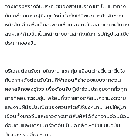
วางโครงสร้างอันประณีตของสวนโบราณมาเป็นแนวทาง
ขับเคลื่อนเศรษฐกิจยุคใหม่ ทั้งยังใช้ศิลปะการปักผ้าสอง
หน้าอันเลื่องชื่อเป็นสะพานเชื่อมโลกตะวันออกและตะวันตก
ส่งผลให้ก้าวขึ้นเป็นหน้าต่างบานสำคัญในการปฏิรูปและเปิด
ประเทศของจีน
บริเวณต้อนรับภายในงาน แขกผู้มาเยือนต่างตื่นตาตื่นใจ
กับฉากหลังต้อนรับโทนสีฟ้าอ่อนที่จำลองแบบจากสวน
คลาสสิกของซูโจว เพื่อต้อนรับผู้เข้าร่วมประชุมจากทั่วทุก
สารทิศอย่างอบอุ่น พร้อมทั้งถ่ายทอดศิลปะความงดงาม
และงานฝีมือประณีตของสวนสไตล์เจียงหนาน เผยให้ผู้มา
เยือนทั้งชาวจีนและชาวต่างชาติสัมผัสได้ถึงความอ่อนน้อม
ถ่อมตนและมิตรไมตรีจิตอันเป็นเอกลักษณ์ในแบบฉบับ
วัฒนธรรมเจียงหนาน