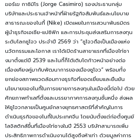
ฆอร์เฆ กาซิมิโร (Jorge Casimiro) รองประธานกลุ่ม
บริษัทและประธานเจ้าหน้าที่ฝ่ายรัฐกิจสัมพันธ์และนโยบาย
สาธารณะของไนกี้ (Nike) เปิดเผยในการเสวนาพันธมิตร
ผู้นำธุรกิจเอเชีย-แปซิฟิก และการประชุมส่งเสริมการลงทุน
ระดับโลกซูโจว ประจำปี 2569 ว่า “ซูโจวถือเป็นเมืองแห่ง
นวัตกรรมและโอกาส เราได้เปิดร้านสาขาแรกที่เมืองไท่ชา
งมาตั้งแต่ปี 2539 และไนกี้ก็ได้เติบโตก้าวหน้าอย่างต่อ
เนื่องเคียงคู่มากับพัฒนาการของเมืองซูโจว” พร้อมทั้ง
ยกย่องสภาพแวดล้อมทางธุรกิจที่ยอดเยี่ยมและยืนยัน
นโยบายของไนกี้ในการขยายการลงทุนในเมืองนี้ต่อไป ด้วย
ศักยภาพทำเลที่ตั้งและบรรยากาศการลงทุนชั้นหนึ่ง ส่งผล
ให้ซูโจวกลายเป็นศูนย์กลางยุทธศาสตร์ที่สำคัญในการ
ดำเนินธุรกิจของไนกี้ในประเทศจีน โดยนับตั้งแต่ก่อตั้งศูนย์
โลจิสติกส์ขึ้นที่เมืองไท่ชางในปี 2553 บริษัทสามารถเพิ่ม
ประสิทธิภาพการดำเนินงานได้สูงถึงห้าเท่า ด้วยมูลค่าการ