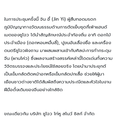
ในการประชุมครั้งนี้ จิน อี๋ (Jin Yi) ผู้สืบทอดมรดก
ภูมิปัญญาทางวัฒนธรรมด้านการตัดเย็บชุดกี่เพ้าแฮนด์
เมดของซูโจว ได้นำสัญลักษณ์ประจำท้องถิ่น อาทิ ดอกไม้
ประจำเมือง (ดอกหอมหมื่นลี้), ปูขนอันเลื่องชื่อ และเครื่อง
ดนตรีซูโจวผิงถาน มาผสมผสานเข้ากับศิลปะการทำกระดุม
จีน (ผานโค่ว) ซึ่งผลงานสร้างสรรค์เหล่านี้โดดเด่นทั้งความ
วิจิตรบรรจงและประโยชน์ใช้สอยจริง โดยนำมาประยุกต์
เป็นเข็มกลัดติดหน้าอกหรือเข็มกลัดปกเสื้อ ช่วยให้ผู้มา
เยือนชาวต่างชาติได้สัมผัสถึงความประณีตและหัวใจในงาน
ฝีมือดั้งเดิมของจีนอย่างใกล้ชิด
ขณะเดียวกัน บริษัท ซูโจว ไท่หู สโนว์ ซิลก์ จำกัด