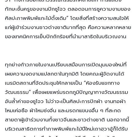
ทักษะชั้นครูของงานปักซูโจว ตลอดจนการชูความงามของ
ศิลปะภาพพิมพ์แกะไม้ดั้งเดิม” โดยสิ่งที่สร้างความสนใจให้
แก่ผู้เข้าร่วมงานชาวต่างชาติมากที่สุด คือความหลากหลาย
ของเทคนิคการเย็บปักถักร้อยที่นำมาสาธิตในบริเวณงาน
ทุกย่างก้าวภายในงานเปรียบเสมือนการเปิดมุมมองใหม่ที่
เผยความงดงามแปลกตาในทุกมิติ โดยคณะผู้จัดงานได้
เนรมิตสถานที่จัดประชุมให้กลายเป็น “ห้องรับแขกทาง
วัฒนธรรม” เพื่อเผยแพร่มรดกภูมิปัญญาทางวัฒนธรรม
อันล้ำค่าของซูโจว ไม่ว่าจะเป็นศิลปะการปักผ้า งานทอผ้า
ไหมเค่อซือ ผ้าไหมซ่งจิ่น และมรดกแขนงอื่น ๆ ที่สะกด
สายตาผู้เข้าร่วมงานทั้งชาวจีนและชาวต่างชาติ นอกจากนี้
บริเวณสาธิตการทำภาพพิมพ์แกะไม้ปีใหม่เถาฮฺวาอู้ก็ได้รับ