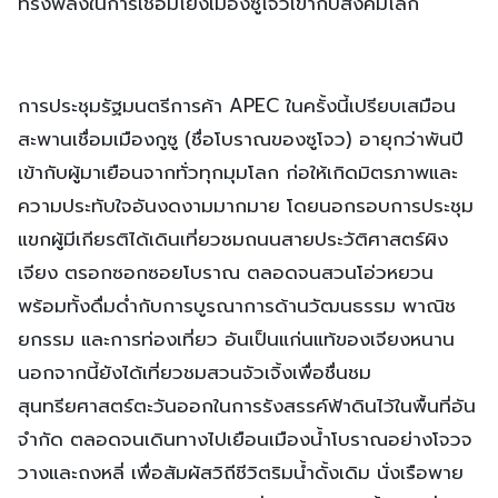
ทรงพลังในการเชื่อมโยงเมืองซูโจวเข้ากับสังคมโลก
การประชุมรัฐมนตรีการค้า APEC ในครั้งนี้เปรียบเสมือน
สะพานเชื่อมเมืองกูซู (ชื่อโบราณของซูโจว) อายุกว่าพันปี
เข้ากับผู้มาเยือนจากทั่วทุกมุมโลก ก่อให้เกิดมิตรภาพและ
ความประทับใจอันงดงามมากมาย โดยนอกรอบการประชุม
แขกผู้มีเกียรติได้เดินเที่ยวชมถนนสายประวัติศาสตร์ผิง
เจียง ตรอกซอกซอยโบราณ ตลอดจนสวนโอ่วหยวน
พร้อมทั้งดื่มด่ำกับการบูรณาการด้านวัฒนธรรม พาณิช
ยกรรม และการท่องเที่ยว อันเป็นแก่นแท้ของเจียงหนาน
นอกจากนี้ยังได้เที่ยวชมสวนจัวเจิ้งเพื่อชื่นชม
สุนทรียศาสตร์ตะวันออกในการรังสรรค์ฟ้าดินไว้ในพื้นที่อัน
จำกัด ตลอดจนเดินทางไปเยือนเมืองน้ำโบราณอย่างโจวจ
วางและถงหลี่ เพื่อสัมผัสวิถีชีวิตริมน้ำดั้งเดิม นั่งเรือพาย