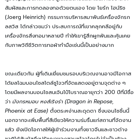
สัมผัสและการทดลองทอด้วยตนเอง โดย โยร์ก ไฮน์ริช
(Joerg Heinrich) กรรมการบริหารสมาพันธ์เครื่องจักรก
ลสวิส ได้กล่าวชมว่า ประสบการณ์ที่เขาคลุกคลีอยู่กับ
เครื่องจักรสิ่งทอมาหลายปี ทำให้เขารู้สึกผูกพันและคุ้นเคย
กับภาพวิถีชีวิตการทอผ้าทำมือเช่นนี้เป็นอย่างมาก
ขณะเดียวกัน ผู้ที่เดินเยี่ยมชมรอบบริเวณงานอาจมีโอกาส
ได้ยลโฉมบอนไซสไตล์ซูโจวที่จัดแสดงอยู่ตามจุดต่าง ๆ
โดยมีผลงานบอนไซสนเจินไป๋โบราณอายุกว่า 200 ปีที่มีชื่อ
ว่า
มังกรหมอบ หงส์เริงร่า (
Dragon in Repose,
Phoenix at Ease)
ตั้งตระหง่านสะดุดตา ซึ่งบอนไซชิ้นนี้
นอกจากจะเพิ่มพื้นที่สีเขียวให้ความร่มรื่นแก่สถานที่จัดงาน
แล้ว ยังเปิดโอกาสให้ผู้เข้าร่วมงานทั้งชาวจีนและชาวต่าง
ชาติได้สัมผัสถึงปรัชญาของสวนซูโจวโดยไม่จำเป็นต้อง