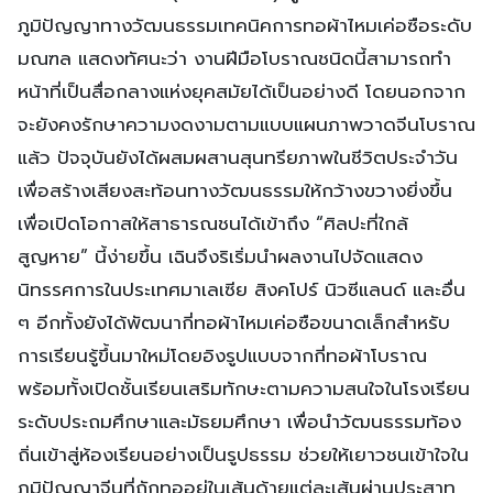
ภูมิปัญญาทางวัฒนธรรมเทคนิคการทอผ้าไหมเค่อซือระดับ
มณฑล แสดงทัศนะว่า งานฝีมือโบราณชนิดนี้สามารถทำ
หน้าที่เป็นสื่อกลางแห่งยุคสมัยได้เป็นอย่างดี โดยนอกจาก
จะยังคงรักษาความงดงามตามแบบแผนภาพวาดจีนโบราณ
แล้ว ปัจจุบันยังได้ผสมผสานสุนทรียภาพในชีวิตประจำวัน
เพื่อสร้างเสียงสะท้อนทางวัฒนธรรมให้กว้างขวางยิ่งขึ้น
เพื่อเปิดโอกาสให้สาธารณชนได้เข้าถึง “ศิลปะที่ใกล้
สูญหาย” นี้ง่ายขึ้น เฉินจึงริเริ่มนำผลงานไปจัดแสดง
นิทรรศการในประเทศมาเลเซีย สิงคโปร์ นิวซีแลนด์ และอื่น
ๆ อีกทั้งยังได้พัฒนากี่ทอผ้าไหมเค่อซือขนาดเล็กสำหรับ
การเรียนรู้ขึ้นมาใหม่โดยอิงรูปแบบจากกี่ทอผ้าโบราณ
พร้อมทั้งเปิดชั้นเรียนเสริมทักษะตามความสนใจในโรงเรียน
ระดับประถมศึกษาและมัธยมศึกษา เพื่อนำวัฒนธรรมท้อง
ถิ่นเข้าสู่ห้องเรียนอย่างเป็นรูปธรรม ช่วยให้เยาวชนเข้าใจใน
ภูมิปัญญาจีนที่ถักทออยู่ในเส้นด้ายแต่ละเส้นผ่านประสาท