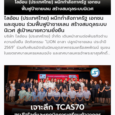
ตำแหน่ง World Dairy Capital หรือเมืองหลวงแห่ง
อุตสาหกรรมนมโลก อย่างเป็นทางการ ดร.ภาวิณี ชินะโชติ
ประธานบริหาร IUFoST กล่าวในพิธีเปิดว่า การมอบตำแหน่งดัง
ไลอ้อน (ประเทศไทย) ผนึกกำลังภาครัฐ เอกชน
กล่าวถือเป็นสัญญาณแห่งความสำเร็จที่สะท้อนความมุ่งมั่นทุ่มเท
และชุมชน ร่วมฟื้นฟูป่าชายเลน สร้างสมดุลระบบ
ของเมืองฮูฮอตในการยกระดับอุตสาหกรรมนม พร้อมกล่าวเสริม
นิเวศ สู่เป้าหมายความยั่งยืน
ว่า รางวัลอันทรงเกียรตินี้ยังมุ่งหวังให้เป็นแรงขับเคลื่อนแก่
บริษัท ไลอ้อน (ประเทศไทย) จำกัด เดินหน้าสานต่อพันธกิจด้าน
องค์กรระดับแถวหน้าอย่าง Yili Group […]
ความยั่งยืน จัดกิจกรรม “LION อาสา ปลูกป่าชายเลน ประจำปี
2569” ร่วมกับพันธมิตรในนิคมอุตสาหกรรมเครือสหพัฒน์ ชุมชน
ในเขตเทศบาลนครแหลมฉบัง และเทศบาลนครเจ้าพระยาสุรศักดิ์
ณ ป่าชายเลนชุมชนบ้านแหลมฉบัง จังหวัดชลบุรี เพื่อร่วมฟื้นฟู
ระบบนิเวศชายฝั่งทะเล เพิ่มพื้นที่สีเขียว และส่งเสริมการมีส่วนร่วม
ของทุกภาคส่วนในการอนุรักษ์ทรัพยากรธรรมชาติอย่างยั่งยืน
กิจกรรมครั้งนี้ได้รับเกียรติจาก นายสันติ ศิริตันหยง รองนายก
เทศมนตรีนครแหลมฉบัง เป็นประธานในพิธีเปิด พร้อมด้วยผู้
บริหารและพนักงานจิตอาสาของบริษัท ไลอ้อน (ประเทศไทย)
จำกัด ผู้แทนบริษัทพันธมิตรในนิคมอุตสาหกรรมเครือสหพัฒน์
หน่วยงานภาครัฐ และตัวแทนชุมชน ร่วมกันปลูกต้นโกงกางและ
พันธุ์ไม้ป่าชายเลน ภายใต้แนวคิด “รวมพลังคนรักษ์โลก ปลูกป่า
ชายเลนให้โลกได้หายใจ” เพื่อฟื้นฟูความอุดมสมบูรณ์ของระบบ