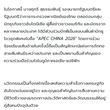
ในโอกาสนี้ นางศุภจี สุธรรมพันธุ์ รองนายกรัฐมนตรีและ
รัฐมนตรีว่าการกระทรวงพาณิชย์ของไทย ตลอดจนกลุ่ม
นักธุรกิจชาวอินโดนีเซีย ผู้สื่อข่าวชาวอเมริกัน และมิตรจาก
หลากหลายประเทศ ได้มีส่วนร่วมปักฝีเข็มลงบนผืนผ้าปักซู
โจวชุดพิเศษในชื่อ “
APEC CHINA 2026
” โดยการร่วม
ร้อยเรียงเส้นด้ายในครั้งนี้ถือเป็นสัญลักษณ์แห่งการถักทอ
สายสัมพันธ์ระหว่างประเทศ และเป็นพยานชิ้นสำคัญของ
ความร่วมมือร่วมใจในภูมิภาคเอเชีย-แปซิฟิก
นวัตกรรมเป็นทั้งกลไกเบื้องหลังความสำเร็จทางเศรษฐกิจ
อันโดดเด่นของซูโจว และกุญแจสำคัญในการสืบสานความ
มีชีวิตชีวาของมรดกทางประวัติศาสตร์และวัฒนธรรมให้อยู่
คู่สังคมปัจจุบันด้วย