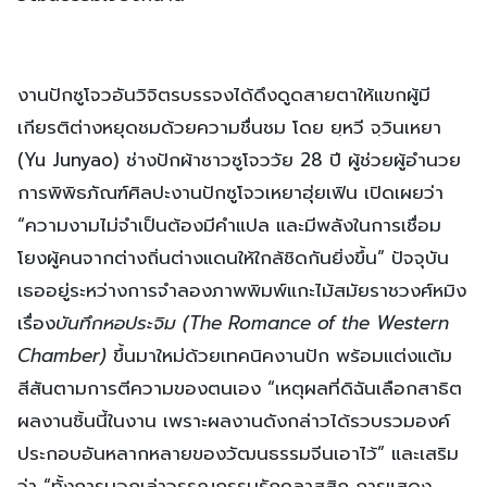
งานปักซูโจวอันวิจิตรบรรจงได้ดึงดูดสายตาให้แขกผู้มี
เกียรติต่างหยุดชมด้วยความชื่นชม โดย ยฺหวี จฺวินเหยา
(Yu Junyao) ช่างปักผ้าชาวซูโจววัย 28 ปี ผู้ช่วยผู้อำนวย
การพิพิธภัณฑ์ศิลปะงานปักซูโจวเหยาฮุ่ยเฟิน เปิดเผยว่า
“ความงามไม่จำเป็นต้องมีคำแปล และมีพลังในการเชื่อม
โยงผู้คนจากต่างถิ่นต่างแดนให้ใกล้ชิดกันยิ่งขึ้น” ปัจจุบัน
เธออยู่ระหว่างการจำลองภาพพิมพ์แกะไม้สมัยราชวงศ์หมิง
เรื่อง
บันทึกหอประจิม (
The Romance of the Western
Chamber)
ขึ้นมาใหม่ด้วยเทคนิคงานปัก พร้อมแต่งแต้ม
สีสันตามการตีความของตนเอง “เหตุผลที่ดิฉันเลือกสาธิต
ผลงานชิ้นนี้ในงาน เพราะผลงานดังกล่าวได้รวบรวมองค์
ประกอบอันหลากหลายของวัฒนธรรมจีนเอาไว้” และเสริม
ว่า “ทั้งการบอกเล่าวรรณกรรมรักคลาสสิก การแสดง