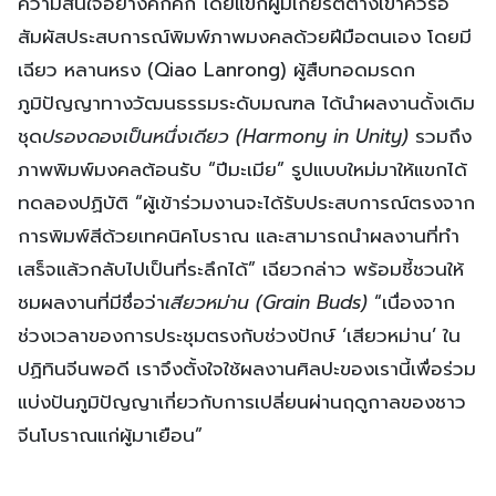
ความสนใจอย่างคึกคัก โดยแขกผู้มีเกียรติต่างเข้าคิวรอ
สัมผัสประสบการณ์พิมพ์ภาพมงคลด้วยฝีมือตนเอง โดยมี
เฉียว หลานหรง (Qiao Lanrong) ผู้สืบทอดมรดก
ภูมิปัญญาทางวัฒนธรรมระดับมณฑล ได้นำผลงานดั้งเดิม
ชุด
ปรองดองเป็นหนึ่งเดียว (
Harmony in Unity)
รวมถึง
ภาพพิมพ์มงคลต้อนรับ “ปีมะเมีย” รูปแบบใหม่มาให้แขกได้
ทดลองปฏิบัติ “ผู้เข้าร่วมงานจะได้รับประสบการณ์ตรงจาก
การพิมพ์สีด้วยเทคนิคโบราณ และสามารถนำผลงานที่ทำ
เสร็จแล้วกลับไปเป็นที่ระลึกได้” เฉียวกล่าว พร้อมชี้ชวนให้
ชมผลงานที่มีชื่อว่า
เสียวหม่าน (
Grain Buds)
“เนื่องจาก
ช่วงเวลาของการประชุมตรงกับช่วงปักษ์ ‘เสียวหม่าน’ ใน
ปฏิทินจีนพอดี เราจึงตั้งใจใช้ผลงานศิลปะของเรานี้เพื่อร่วม
แบ่งปันภูมิปัญญาเกี่ยวกับการเปลี่ยนผ่านฤดูกาลของชาว
จีนโบราณแก่ผู้มาเยือน”