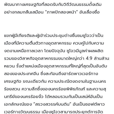
พัฒนาทางเศรษฐกิจที่สอดรับกับวิถีวัฒนธรรมดั้งเดิม
อย่างกลมกลืนเสมือน “ภาพปักสองหน้า” อันเลื่องชื่อ
แขกผู้มีเกียรติและผู้เข้าร่วมประชุมต่างชื่นชมซูโจวว่าเป็น
เมืองที่มีความตื่นตัวทางอุตสาหกรรม ควบคู่ไปกับความ
งดงามเหนือกาลเวลา โดยปัจจุบัน ซูโจวมีมูลค่าผลผลิต
รวมของวิสาหกิจอุตสาหกรรมขนาดใหญ่กว่า 4.9 ล้านล้าน
หยวน รั้งตำแหน่งเมืองอุตสาหกรรมที่ใหญ่ที่สุดเป็นอันดับ
สองของประเทศจีน ซึ่งสะท้อนถึงฮาร์ดพาวเวอร์ทาง
เศรษฐกิจ ขณะเดียวกัน ความประณีตงดงามในฐานะนคร
ร้อยสวน ความลึกซึ้งของนครร้อยพิพิธภัณฑ์ และความสุ
นทรีย์ของนครร้อยงิ้ว ได้หลอมรวมกันเป็นเสน่ห์อันเป็น
เอกลักษณ์ของ “สรวงสวรรค์บนดิน” อันเป็นซอฟต์พาว
เวอร์ทางวัฒนธรรม เมืองซูโจวสามารถประยุกต์การจัด