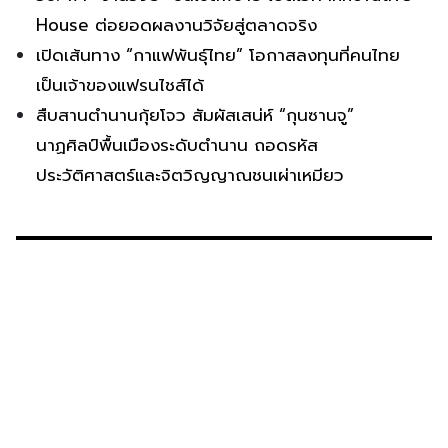
House ต่อยอดผลงานวิจัยสู่ตลาดจริง
เปิดเส้นทาง “กาแฟพันธุ์ไทย” โอกาสลงทุนที่คนไทย
เป็นเจ้าของแฟรนไชส์ได้
สืบสานตำนานกุ้ยโจว สัมผัสเสน่ห์ “กุนซานจู”
นาฏศิลป์พื้นเมืองระดับตำนาน ถอดรหัส
ประวัติศาสตร์และจิตวิญญาณชนเผ่าเหมียว