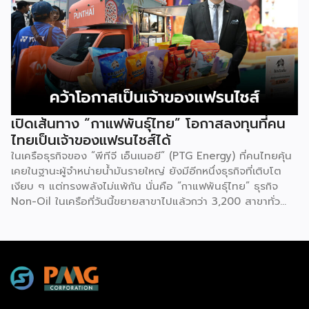
7-Eleven, CJ MORE, Lotus’s, PTT, Caltex, PT และ
Bangchak โดยร้านมีขนาดที่ลงตัวใช้พื้นที่น้อย เหมาะกับสถานี
บริการน้ำมัน และ Community Mall ส่วนเรื่องการบริหาร
จัดการไม่มีขั้นตอนที่ยุ่งยาก ร้านใช้พนักงานน้อย ควบคุมวัตถุดิบ
รสชาติมาตรฐานจากครัวกลาง มีระบบ POS รายงานยอดขาย
แบบ Real Time และเพิ่มช่องทางขายผ่านแอปฯ 7-Eleven […]
เปิดเส้นทาง “กาแฟพันธุ์ไทย” โอกาสลงทุนที่คน
ไทยเป็นเจ้าของแฟรนไชส์ได้
ในเครือธุรกิจของ “พีทีจี เอ็นเนอยี” (PTG Energy) ที่คนไทยคุ้น
เคยในฐานะผู้จำหน่ายน้ำมันรายใหญ่ ยังมีอีกหนึ่งธุรกิจที่เติบโต
เงียบ ๆ แต่ทรงพลังไม่แพ้กัน นั่นคือ “กาแฟพันธุ์ไทย” ธุรกิจ
Non-Oil ในเครือที่วันนี้ขยายสาขาไปแล้วกว่า 3,200 สาขาทั่ว
ประเทศ จากจุดเริ่มต้นในวันแรกที่อำเภอบางปะหัน จังหวัด
พระนครศรีอยุธยาสู่แบรนด์ระดับประเทศ ที่วันนี้ธุรกิจเติบโตขยาย
สาขารวมกว่า 3,200 สาขา แบ่งเป็นสาขาที่บริษัทบริหารเอง
(Official) ประมาณ 2,700 สาขา และสาขาแฟรนไชส์อีกกว่า 700
สาขา ตัวเลขนี้สะท้อนให้เห็นว่าโมเดลแฟรนไชส์ คือหนึ่งใน
เครื่องยนต์สำคัญที่ผลักดันการเติบโตของแบรนด์ อย่างไร
ก็ตาม บริษัทไม่ได้หยุดที่จะเติบโตต่อเนื่อง เพราะได้วางเป้าหมาย