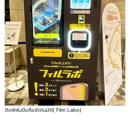
ติดฟิล์มมือถืออัตโนมัติ( Film Labo)