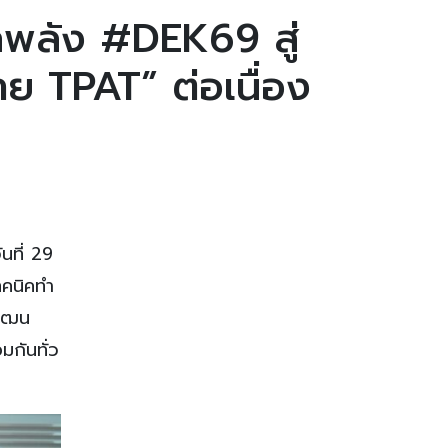
พลัง #DEK69 สู่
าย TPAT” ต่อเนื่อง
นที่ 29
ทคนิคทำ
พัฒน
กันทั่ว