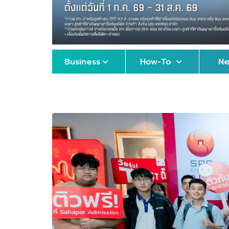
Business
How-To
N