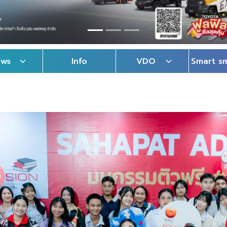
ews
Info
VDO
Smart s