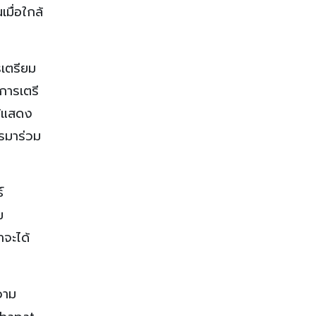
เมื่อใกล้
เตรียม
การเตรี
ด้แสดง
ารมาร่วม
์
ม
าจะได้
วาม