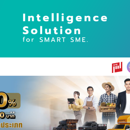
earch
r: