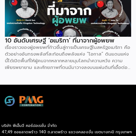
อุปสงค์จากผู้ชมสูงอย่างต่อเนื่อง เปิดโอกาสให้ครีเอเตอร์ดึงจุด
เด่น และมุมมองเฉพาะตัวมาสร้าง Niche Content ที่แตกต่างได้
เสมอ เรื่องอื่นๆ ที่น่าสนใจ “ฮลุน โซโล่” จากเด็กกำพร้า
ทำงานโรงงานวันละ 300 สู่ยูทูบเบอร์แบกเป้เที่ยวรอบโลก
10 อันดับเศรษฐี ‘อเมริกา’ ที่มาจากผู้อพยพ
เรื่องราวของผู้อพยพที่ก้าวขึ้นสู่การเป็นเศรษฐีในสหรัฐอเมริกา คือ
ตัวอย่างอันทรงพลังที่สะท้อนถึงพลังแห่ง “โอกาส” ดินแดนแห่ง
นี้ได้เปิดพื้นที่ให้ผู้คนจากหลากหลายมุมโลกนำความหวัง ความ
เพียรพยายาม และศักยภาพที่ตนมีมาวางลงบนแผ่นดินที่เอื้อต่อ
การเติบโต แม้ต้องเริ่มจากศูนย์ ต้องเผชิญความท้าทายทั้งด้าน
ภาษาและวัฒนธรรม แต่ระบบเศรษฐกิจที่เปิดกว้างและค่านิยมที่
ให้คุณค่ากับความเชี่ยวชาญมากกว่าปูมหลัง ได้กลายเป็นสปริง
บอร์ดให้วิสัยทัศน์และการทำงานหนักบ่มเพาะเป็นผลสำเร็จลบล้าง
ข้อจำกัดเดิม ความสำเร็จของพวกเขามิได้เกิดจากโชคช่วย แต่เกิด
จากการที่โอกาสอันเท่าเทียมมาบรรจบกับความมุ่งมั่นที่ไม่ยอมแพ้
จนเปลี่ยนชีวิตจากผู้แสวงหาที่พักพิงให้กลายเป็นผู้สร้างคุณค่าและ
แรงบันดาลใจให้แก่คนรุ่นหลังอย่างแท้จริง
บริษัท พีเอ็มจี คอร์ปอเรชั่น จำกัด
47,49 ซอยลาดพร้าว 140 ถ.ลาดพร้าว แขวงคลองจั่น เขตบางกะปิ กรุงเทพฯ