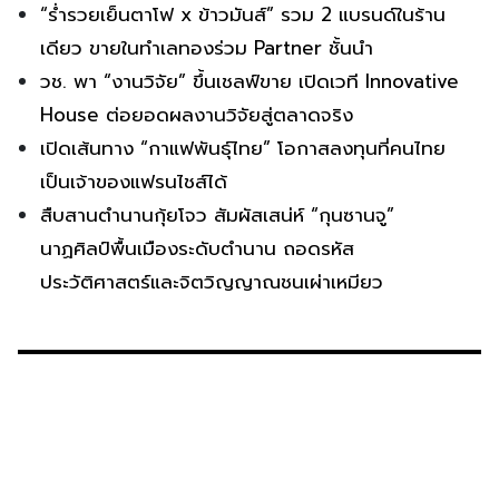
“ร่ำรวยเย็นตาโฟ x ข้าวมันส์” รวม 2 แบรนด์ในร้าน
เดียว ขายในทำเลทองร่วม Partner ชั้นนำ
วช. พา “งานวิจัย” ขึ้นเชลฟ์ขาย เปิดเวที Innovative
House ต่อยอดผลงานวิจัยสู่ตลาดจริง
เปิดเส้นทาง “กาแฟพันธุ์ไทย” โอกาสลงทุนที่คนไทย
เป็นเจ้าของแฟรนไชส์ได้
สืบสานตำนานกุ้ยโจว สัมผัสเสน่ห์ “กุนซานจู”
นาฏศิลป์พื้นเมืองระดับตำนาน ถอดรหัส
ประวัติศาสตร์และจิตวิญญาณชนเผ่าเหมียว