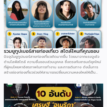
จอร์เจียยังเป็นที่ตั้งของ Ushguli หมู่บ้านที่มีคนอยู่อาศัยจริงซึ่ง
สูงที่สุดในยุโรป ล้อมรอบด้วยหอคอยหินโบราณ และมีเมืองถ้ำ
ขนาดใหญ่อย่าง Vardzia ที่ขุดเข้าไปในเนื้อหินถึง 13 ชั้นเพื่อใช้
ซ่อนตัวจากศัตรูในอดีต ยิ่งไปกว่านั้น ยามล้อมวงกินเลี้ยงใน
วัฒนธรรม Supra จะต้องมี Tamada หรือหัวหน้าโต๊ะคอยร่ายคำ
อวยพรยาวเหยียดสะท้อนเรื่องราวชีวิต ความรัก และบรรพบุรุษ
ก่อนที่ทุกคนจะยกแก้วดื่มพร้อมกัน ทำให้จอร์เจียไม่ได้มีดีแค่
ธรรมชาติ แต่เต็มไปด้วยอารยธรรมสุดลึกลับที่รอให้ไปสัมผัส
รวมยูทูปเบอร์สายท่องเที่ยว สไตล์ไหนที่คุณชอบ
ปัจจุบันยูทูปเบอร์สายท่องเที่ยวเกิดมากขึ้น โดยมาจากแรงจูงใจ
ด้านไลฟ์สไตล์ ความชื่นชอบส่วนบุคคล ซึ่งตรงกับเทรนด์ยุคใหม่
ที่ผู้คนโหยหาอิสรภาพในการทำงาน และการเดินทาง ดังนั้นการ
สร้างช่องท่องเที่ยวช่วยให้สามารถเปลี่ยนความหลงใหลให้เป็น
อาชีพ ผ่านช่องทางสร้างรายได้ที่หลากหลาย ทั้งจาก AdSense,
สปอนเซอร์แบรนด์สินค้า/โรงแรม, การขายสินค้าของตัวเอง ไป
จนถึงงานรับรีวิว สามารถต่อยอดออกไปได้อย่างหลากหลาย
นอกจากนี้ พฤติกรรมผู้บริโภคยุคปัจจุบันที่นิยมเสพวิดีโอท่อง
เที่ยวเพื่อหาแรงบันดาลใจ ใช้เป็นข้อมูลวางแผนเดินทาง หรือรับ
ชมเพื่อความเพลิดเพลิน (Virtual Travel) คอนเทนต์สายนี้จึงมี