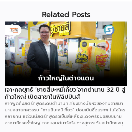
Related Posts
เจาะกลยุทธ์ ‘ชายสี่บะหมี่เกี๊ยว’จากตำนาน 32 ปี สู่
ก้าวใหญ่ เปิดสาขาในฟิลิปปินส์
หากพูดถึงสตรีทฟู้ดระดับตำนานที่เคียงข้างมื้อหิวของคนไทยมา
นานหลายทศวรรษ “ชายสี่บะหมี่เกี๊ยว” ย่อมเป็นชื่อแรกๆ ในใจใคร
หลายคน แต่วันนี้สตรีทฟู้ดรถเข็นสีเหลืองแดงพร้อมขยับขยาย
อาณาจักรครั้งใหญ่ จากแลนด์มาร์กริมทางสู่การเดินหน้าปักธงบุก
ตลาด “ฟิลิปปินส์” ส่งต่อรสชาติแบบไทย ๆ ให้ชาวอาเซียนได้