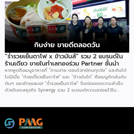
โฉมครั้งใหญ่เพื่อตอบโจทย์วิถีชีวิตคนเมืองอย่างครบครัน ชูจุด
เด่นด้วยสินค้าหลากหลาย พร้อมโปรโมชัน และดีลเด็ดสำหรับ
สมาชิก สะสมคะแนนแลกรับของพรีเมียม ส่วนลดพิเศษแบบจัด
เต็ม โมเดลการลงทุนของ Tops daily ที่เปิดโอกาสให้ผู้สนใจ
เข้าร่วม มีอยู่ 2 ประเภทด้วยกัน ได้แก่ FC1 เปิดร้านใหม่ (New
Store) สำหรับผู้มีกรรมสิทธิ์ในที่ดินหรืออาคาร เงินลงทุน 4-6
ล้านบาท (รวมค่าก่อสร้าง) การันตีรายได้ 150,000 บาท/เดือน
ในช่วง 2 ปีแรก ออกแบบร้านใหม่ในพื้นที่ของคุณ สร้างรายได้
“ร่ำรวยเย็นตาโฟ x ข้าวมันส์” รวม 2 แบรนด์ใน
มั่นคง ขยายธุรกิจ พร้อมโอกาสเติบโตไปด้วยกัน FC2 บริหาร
ร้านเดียว ขายในทำเลทองร่วม Partner ชั้นนำ
ร้านเดิม (Existing Store) […]
หากพูดถึงเมนูอาหารที่ “ทานง่าย ตอบโจทย์คนทุกวัย” และกินได้
ไม่มีเบื่อ “ก๋วยเตี๋ยวเย็นตาโฟ” และ “ข้าวมันไก่” คือเมนูติดอันดับ
ต้นๆ ของไทยเสมอ! “ร่ำรวยเย็นตาโฟ” จึงต่อยอดความสำเร็จ
ด้วยโมเดลธุรกิจ Synergy รวม 2 แบรนด์ความอร่อยไว้ใน
Kiosk เดียวกัน เพื่อเพิ่มโอกาสสร้างยอดขายครอบคลุมทั้งมื้อเช้า
เที่ยง และเย็น ความน่าลงทุนของ “ร่ำรวยเย็นตาโฟ x ข้าว
มันส์” ความกังวลเรื่องวิกฤตทำเลจะหมดไป เพราะแบรนด์ผนึก
กำลังร่วมกับพาร์ทเนอร์ชั้นนำที่ผู้บริโภครู้จักกันเป็นอย่างดี อาทิ
7-Eleven, CJ MORE, Lotus’s, PTT, Caltex, PT และ
Bangchak โดยร้านมีขนาดที่ลงตัวใช้พื้นที่น้อย เหมาะกับสถานี