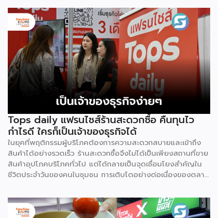
สัมผัส คุณสิทธิชัย ทิตอร่าม General Manager –
Commercial Business Group บริษัท ชายสี่ คอร์ปอเรชั่น
จำกัด พูคุยถึงเส้นทางการขยายสาขาไปต่างประเทศของ “ชายสี่
บะหมี่เกี๊ยว” หลังอยู่ในตลาดไทยมานาน 32 ปี และเริ่มมองหา
โอกาสในตลาดอาเซียนอย่างจริงจัง จุดเริ่มต้นของการเปิด
ตลาดในฟิลิปปินส์ คุณสิทธิชัย เล่าถึงจุดเริ่มต้นของการขยายไป
ต่างประเทศมาจาก Cabalen Group เจ้าของร้านอาหารใน
ฟิลิปปินส์เดินทางมาเมืองไทยแล้วได้ลองกินบะหมี่ชายสี่จนติดใจ
จึงติดต่อขอเป็น Master Franchise นำไปเปิดขายที่ฟิลิปปินส์
โดยเริ่มต้นด้วยการคัดลอกรูปแบบรถเข็นของชายสี่ไปสร้างเองที่
นั่น แต่ปรากฏว่า “บะหมี่ไม่มี” เพราะบะหมี่ของฟิลิปปินส์ไม่
Tops daily แฟรนไชส์ร้านสะดวกซื้อ คืนทุนไว
เหมือนกับของไทย โดยสิ่งที่ Cabalen นำไปมีเพียงรถเข็นกับ
กำไรดี ใครก็เป็นเจ้าของธุรกิจได้
สูตร แต่ไม่ได้นำวัตถุดิบไปด้วย ขณะที่บะหมี่ของชายสี่มีอายุสินค้า
ในยุคที่พฤติกรรมผู้บริโภคต้องการความสะดวกสบายและเข้าถึง
เพียง 4 วันเท่านั้น โมเดลแรกจึงไม่ประสบความสำเร็จ หลังจาก
สินค้าได้อย่างรวดเร็ว ร้านสะดวกซื้อจึงไม่ได้เป็นเพียงสถานที่ขาย
นั้น […]
สินค้าอุปโภคบริโภคทั่วไป แต่ได้กลายเป็นจุดเชื่อมโยงสำคัญใน
ชีวิตประจำวันของคนในชุมชน การเติบโตอย่างต่อเนื่องของตลาด
นี้จึงเปิดโอกาสทางธุรกิจที่น่าสนใจสำหรับนักลงทุนที่ต้องการ
สร้างรายได้ มั่นคง ผ่านโมเดลธุรกิจที่มีระบบบริหารจัดการรองรับ
อย่างรอบด้าน Tops daily (ท็อปส์ เดลี่) เป็นหนึ่งในแบรนด์
ร้านสะดวกซื้อชั้นนำในเครือเซ็นทรัล รีเทล (CRC) ที่ผ่านการปรับ