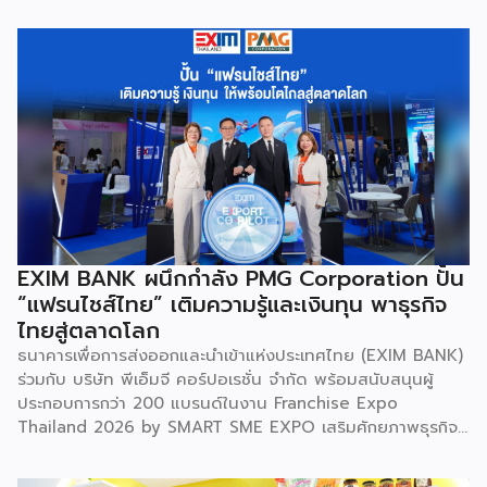
Engineering Workshop) ระหว่างวันที่ 5 – 6 สิงหาคม 2569
โดยมี สถาบันเทคโนโลยีนิวเคลียร์แห่งชาติ (องค์การมหาชน) หรือ
สทน. รับหน้าที่เป็นเจ้าภาพหลัก ณ สำนักงาน สทน. องครักษ์ เพื่อ
มุ่งระดมสมองวิศวกรและนักวิจัยไทยในการยกระดับเครื่องมือ
วิทยาศาสตร์ขั้นสูง และสร้างเสถียรภาพทางเทคโนโลยี
(National Resilience) ให้แก่ประเทศอย่างยั่งยืน ศ.ดร.ยศชนัน
วงศ์สวัสดิ์ รัฐมนตรีว่าการกระทรวง อว. ประธานในพิธีเปิดเปิดเผย
ว่า “การประชุมในครั้งนี้เป็นหมุดหมายสำคัญในการหลอมรวมความ
เชี่ยวชาญของ 4 สถาบันใหญ่ เพื่อขับเคลื่อนจากงานวิจัยพื้นฐาน
ไปสู่การสร้างมูลค่าเชิงอุตสาหกรรม โดยมุ่งสร้างเครือข่ายวิศวกร
สมรรถนะสูงที่จะเป็นฐานกำลังในการพัฒนาเทคโนโลยีเชิง
ยุทธศาสตร์ (Strategic Technologies) รองรับอุตสาหกรรม
EXIM BANK ผนึกกำลัง PMG Corporation ปั้น
แห่งอนาคต และพาประเทศก้าวทะยานสู่เวทีโลกได้อย่างภาคภูมิ”
“แฟรนไชส์ไทย” เติมความรู้และเงินทุน พาธุรกิจ
ไฮไลต์สำคัญของการจัดงานในครั้งนี้ […]
ไทยสู่ตลาดโลก
ธนาคารเพื่อการส่งออกและนำเข้าแห่งประเทศไทย (EXIM BANK)
ร่วมกับ บริษัท พีเอ็มจี คอร์ปอเรชั่น จำกัด พร้อมสนับสนุนผู้
ประกอบการกว่า 200 แบรนด์ในงาน Franchise Expo
Thailand 2026 by SMART SME EXPO เสริมศักยภาพธุรกิจ
แฟรนไชส์ไทยด้วย “ความรู้” และ “เงินทุน” ทั้งด้านการ
บริหารธุรกิจ การวางแผนการเงิน และการบริหารความเสี่ยง