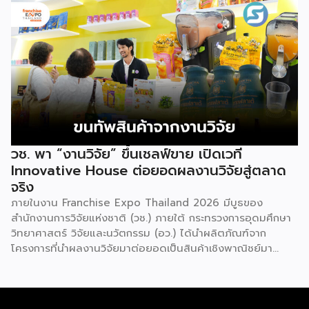
เตรียมความพร้อมสำหรับการขยายตลาดสู่ต่างประเทศ โดยการ
จัดงานครั้งนี้คาดว่าจะสร้างมูลค่าทางเศรษฐกิจราว 220 ล้านบาท
แฟรนไชส์ไม่ใช่เพียงโมเดลธุรกิจ แต่คือ โอกาสในการต่อยอด
แบรนด์ไทยให้ก้าวสู่ตลาดใหม่ EXIM BANK จึงผนึกกำลัง
พันธมิตร สนับสนุนผู้ประกอบการไทยให้พร้อม ขยายธุรกิจ สร้าง
แบรนด์ และเปิดตลาดต่างประเทศ EXIM BANK พร้อมร่วมเดิน
ทางสู่การเปิดตลาดใหม่ เพื่อพา “แฟรนไชส์ไทย” เติบโตไกลใน
ตลาดโลก ด้วยบทบาท Export Co-pilot ที่พร้อมเคียงข้าง
ธุรกิจไทยในทุกเส้นทาง
วช. พา “งานวิจัย” ขึ้นเชลฟ์ขาย เปิดเวที
Innovative House ต่อยอดผลงานวิจัยสู่ตลาด
จริง
ภายในงาน Franchise Expo Thailand 2026 มีบูธของ
สำนักงานการวิจัยแห่งชาติ (วช.) ภายใต้ กระทรวงการอุดมศึกษา
วิทยาศาสตร์ วิจัยและนวัตกรรม (อว.) ได้นำผลิตภัณฑ์จาก
โครงการที่นำผลงานวิจัยมาต่อยอดเป็นสินค้าเชิงพาณิชย์มา
แสดง พร้อมจัดจำหน่ายให้กับผู้ที่สนใจได้เลือกซื้อ สำหรับ วช.
มีภารกิจหลัก คือการให้ทุนวิจัย ดูแลเรื่องการวิจัยในภาพรวม รวม
ถึงการให้รางวัล และสนับสนุนนักวิจัย ตั้งแต่ระดับเยาวชนไปจนถึง
นักวิจัยอาวุโส แน่นอนว่านี่เป็นหน่วยงานผู้อยู่เบื้องหลังงานวิจัย