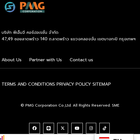
ไทยตั้งแต่ต้นน้ำยันปลายน้ำ กิจกรรมที่นำมาจัดแสดงในบูธ
ครั้งนี้เป็นส่วนหนึ่งของทุนที่ วช. สนับสนุนภายใต้ชุดโครงการ
Innovative House ซึ่งมีเป้าหมายชัดเจน คือการแนะแนวและ
สนับสนุนให้ผู้ประกอบการนำนวัตกรรมที่ต่อยอดมาจากงานวิจัย
บริษัท พีเอ็มจี คอร์ปอเรชั่น จำกัด
ไปพัฒนาต่อจนสามารถขายได้จริงในเชิงพาณิชย์ ไม่ใช่แค่งาน
47,49 ซอยลาดพร้าว 140 ถ.ลาดพร้าว แขวงคลองจั่น เขตบางกะปิ กรุงเทพฯ
วิจัยที่อยู่ในห้องแล็บ โดยสินค้าที่นำมาโชว์ในบูธจึงเป็นผลิตภัณฑ์
ที่ “พร้อมขาย” แล้วจริงๆ บางแบรนด์ขายออนไลน์ บางแบรนด์
ขายเฉพาะหน้าร้าน นอกจากนี้ ยังมีการสาธิตนำผลิตภัณฑ์ไป
About Us
Partner with Us
Contact us
แปรรูปเป็นเมนูอาหาร-เครื่องดื่มให้ผู้ร่วมงานเห็นวิธีใช้งานจริง
โดยนำ ‘น้ำผึ้ง’ ที่ไม่ได้นำมาวางขายแบบเดิม ๆ แต่แปรรูปเป็น
เครื่องดื่มสเลอปี้ให้ผู้ร่วมงานได้ชิมสดๆ หน้าบูธ เพื่อดึงดูดและ
สร้างประสบการณ์ให้คนในงานได้ทดลองสัมผัสสินค้าจริง และหาก
TERMS AND CONDITIONS
PRIVACY POLICY
SITEMAP
ใครสนใจก็สามารถซื้อ หัวเชื้อ กลับไปทำเครื่องดื่มต่อเองที่บ้านได้
เช่นกัน […]
© PMG Corporation Co.,Ltd. All Rights Reserved. SME