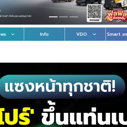
ews
Info
VDO
Smart s