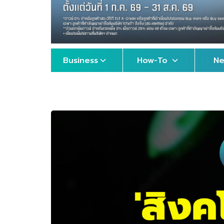
Business
How-To
N