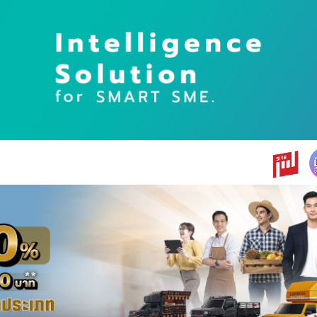
earch
r: