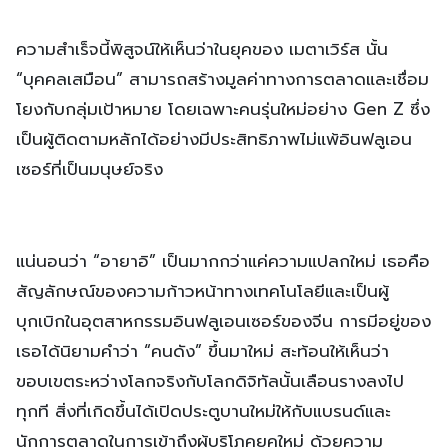
ความสำเร็จนี้พิสูจน์ให้เห็นว่าในยุคของ เมตาเวิร์ส นั้น
“บุคคลเสมือน” สามารถสร้างมูลค่าทางการตลาดและเชื่อม
โยงกับกลุ่มเป้าหมาย โดยเฉพาะคนรุ่นใหม่อย่าง Gen Z ซึ่ง
เป็นผู้ติดตามหลักได้อย่างมีประสิทธิภาพไม่แพ้อินฟลูเอน
เซอร์ที่เป็นมนุษย์จริง
แน่นอนว่า “อายาอิ” เป็นมากกว่าแค่ความแปลกใหม่ เธอคือ
สัญลักษณ์ของความก้าวหน้าทางเทคโนโลยีและเป็นผู้
บุกเบิกในอุตสาหกรรมอินฟลูเอนเซอร์ของจีน การมีอยู่ของ
เธอได้นิยามคำว่า “คนดัง” ขึ้นมาใหม่ สะท้อนให้เห็นว่า
ขอบเขตระหว่างโลกจริงกับโลกดิจิทัลนั้นเลือนรางลงไป
ทุกที สิ่งที่เกิดขึ้นได้เปิดประตูบานใหม่ให้กับแบรนด์และ
นักการตลาดในการเข้าถึงผู้บริโภคยุคใหม่ ด้วยความ