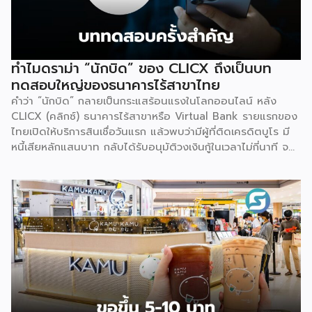
ทำไมดราม่า “นักบิด” ของ CLICX ถึงเป็นบท
ทดสอบใหญ่ของธนาคารไร้สาขาไทย
คำว่า “นักบิด” กลายเป็นกระแสร้อนแรงในโลกออนไลน์ หลัง
CLICX (คลิกซ์) ธนาคารไร้สาขาหรือ Virtual Bank รายแรกของ
ไทยเปิดให้บริการสินเชื่อวันแรก แล้วพบว่ามีผู้ที่ติดเครดิตบูโร มี
หนี้เสียหลักแสนบาท กลับได้รับอนุมัติวงเงินกู้ในเวลาไม่กี่นาที จน
เกิดการชักชวนกันในกลุ่มโซเชียลว่าจะ “กู้แล้วไม่จ่าย” สวนทางกับ
ผู้สมัครที่มีประวัติการเงินดีบางรายกลับถูกระบบปฏิเสธ
เหตุการณ์นี้ไม่ใช่แค่ดราม่าบนโลกออนไลน์เท่านั้น แต่เป็นกรณี
ศึกษาที่สะท้อนธรรมชาติของโมเดลธุรกิจใหม่ที่กำลังจะเปลี่ยน
โครงสร้างการเงินไทย นั่นคือ Virtual Bank ซึ่งผู้ประกอบการ
SME ควรทำความเข้าใจให้ลึกกว่าพาดหัวข่าว เพราะทั้งโอกาส และ
ความเสี่ยงที่เกิดขึ้นล้วนเกี่ยวข้องกับการเข้าถึงแหล่งทุนของธุรกิจ
รายย่อยโดยตรง ก่อนอื่นมาทำความเข้าใจกันก่อนว่า Virtual
Bank คืออะไร ต่างจากธนาคารเดิมตรงไหน คำตอบเรื่องนี้
อธิบายให้เข้าใจว่านี่ คือธนาคารที่ได้รับใบอนุญาตเต็มรูปแบบจาก