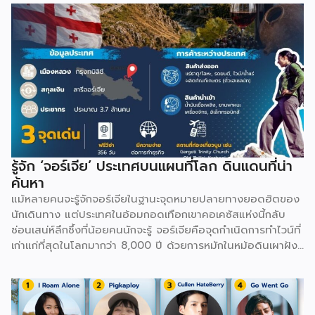
รู้จัก ‘จอร์เจีย’ ประเทศบนแผนที่โลก ดินแดนที่น่า
ค้นหา
แม้หลายคนจะรู้จักจอร์เจียในฐานะจุดหมายปลายทางยอดฮิตของ
นักเดินทาง แต่ประเทศในอ้อมกอดเทือกเขาคอเคซัสแห่งนี้กลับ
ซ่อนเสน่ห์ลึกซึ้งที่น้อยคนนักจะรู้ จอร์เจียคือจุดกำเนิดการทำไวน์ที่
เก่าแก่ที่สุดในโลกมากว่า 8,000 ปี ด้วยการหมักในหม้อดินเผาฝัง
ดินที่เรียกว่า Kvevri ทั้งยังมีภาษาและตัวหนังสือรูปทรงกลมมน
เป็นเอกลักษณ์เฉพาะตัวที่ไม่เหมือนภาษาใดในโลก นอกจากนี้
จอร์เจียยังเป็นที่ตั้งของ Ushguli หมู่บ้านที่มีคนอยู่อาศัยจริงซึ่ง
สูงที่สุดในยุโรป ล้อมรอบด้วยหอคอยหินโบราณ และมีเมืองถ้ำ