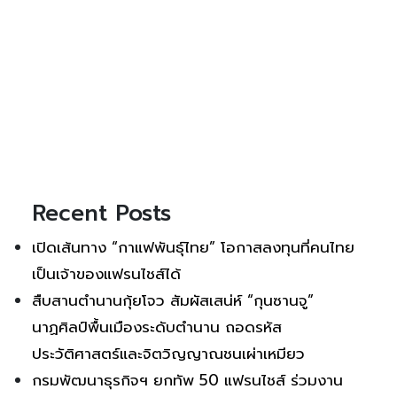
Recent Posts
เปิดเส้นทาง “กาแฟพันธุ์ไทย” โอกาสลงทุนที่คนไทย
เป็นเจ้าของแฟรนไชส์ได้
สืบสานตำนานกุ้ยโจว สัมผัสเสน่ห์ “กุนซานจู”
นาฏศิลป์พื้นเมืองระดับตำนาน ถอดรหัส
ประวัติศาสตร์และจิตวิญญาณชนเผ่าเหมียว
กรมพัฒนาธุรกิจฯ ยกทัพ 50 แฟรนไชส์ ร่วมงาน