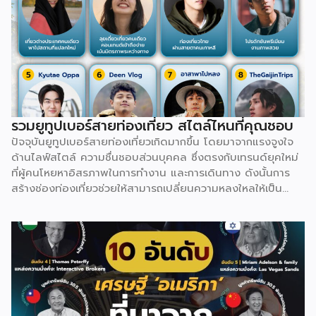
ขนาดใหญ่อย่าง Vardzia ที่ขุดเข้าไปในเนื้อหินถึง 13 ชั้นเพื่อใช้
ซ่อนตัวจากศัตรูในอดีต ยิ่งไปกว่านั้น ยามล้อมวงกินเลี้ยงใน
วัฒนธรรม Supra จะต้องมี Tamada หรือหัวหน้าโต๊ะคอยร่ายคำ
อวยพรยาวเหยียดสะท้อนเรื่องราวชีวิต ความรัก และบรรพบุรุษ
ก่อนที่ทุกคนจะยกแก้วดื่มพร้อมกัน ทำให้จอร์เจียไม่ได้มีดีแค่
ธรรมชาติ แต่เต็มไปด้วยอารยธรรมสุดลึกลับที่รอให้ไปสัมผัส
รวมยูทูปเบอร์สายท่องเที่ยว สไตล์ไหนที่คุณชอบ
ปัจจุบันยูทูปเบอร์สายท่องเที่ยวเกิดมากขึ้น โดยมาจากแรงจูงใจ
ด้านไลฟ์สไตล์ ความชื่นชอบส่วนบุคคล ซึ่งตรงกับเทรนด์ยุคใหม่
ที่ผู้คนโหยหาอิสรภาพในการทำงาน และการเดินทาง ดังนั้นการ
สร้างช่องท่องเที่ยวช่วยให้สามารถเปลี่ยนความหลงใหลให้เป็น
อาชีพ ผ่านช่องทางสร้างรายได้ที่หลากหลาย ทั้งจาก AdSense,
สปอนเซอร์แบรนด์สินค้า/โรงแรม, การขายสินค้าของตัวเอง ไป
จนถึงงานรับรีวิว สามารถต่อยอดออกไปได้อย่างหลากหลาย
นอกจากนี้ พฤติกรรมผู้บริโภคยุคปัจจุบันที่นิยมเสพวิดีโอท่อง
เที่ยวเพื่อหาแรงบันดาลใจ ใช้เป็นข้อมูลวางแผนเดินทาง หรือรับ
ชมเพื่อความเพลิดเพลิน (Virtual Travel) คอนเทนต์สายนี้จึงมี
อุปสงค์จากผู้ชมสูงอย่างต่อเนื่อง เปิดโอกาสให้ครีเอเตอร์ดึงจุด
เด่น และมุมมองเฉพาะตัวมาสร้าง Niche Content ที่แตกต่างได้