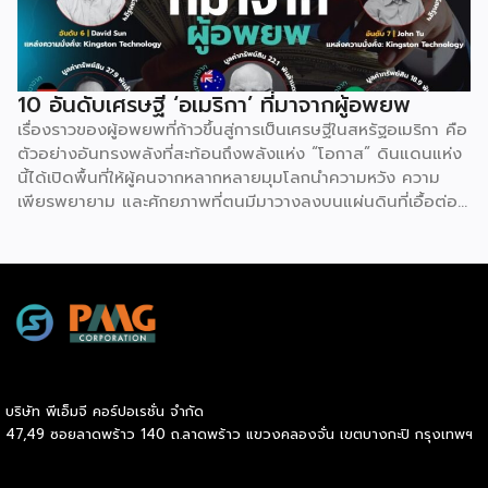
เสมอ เรื่องอื่นๆ ที่น่าสนใจ “ฮลุน โซโล่” จากเด็กกำพร้า
ทำงานโรงงานวันละ 300 สู่ยูทูบเบอร์แบกเป้เที่ยวรอบโลก
10 อันดับเศรษฐี ‘อเมริกา’ ที่มาจากผู้อพยพ
เรื่องราวของผู้อพยพที่ก้าวขึ้นสู่การเป็นเศรษฐีในสหรัฐอเมริกา คือ
ตัวอย่างอันทรงพลังที่สะท้อนถึงพลังแห่ง “โอกาส” ดินแดนแห่ง
นี้ได้เปิดพื้นที่ให้ผู้คนจากหลากหลายมุมโลกนำความหวัง ความ
เพียรพยายาม และศักยภาพที่ตนมีมาวางลงบนแผ่นดินที่เอื้อต่อ
การเติบโต แม้ต้องเริ่มจากศูนย์ ต้องเผชิญความท้าทายทั้งด้าน
ภาษาและวัฒนธรรม แต่ระบบเศรษฐกิจที่เปิดกว้างและค่านิยมที่
ให้คุณค่ากับความเชี่ยวชาญมากกว่าปูมหลัง ได้กลายเป็นสปริง
บอร์ดให้วิสัยทัศน์และการทำงานหนักบ่มเพาะเป็นผลสำเร็จลบล้าง
ข้อจำกัดเดิม ความสำเร็จของพวกเขามิได้เกิดจากโชคช่วย แต่เกิด
จากการที่โอกาสอันเท่าเทียมมาบรรจบกับความมุ่งมั่นที่ไม่ยอมแพ้
จนเปลี่ยนชีวิตจากผู้แสวงหาที่พักพิงให้กลายเป็นผู้สร้างคุณค่าและ
แรงบันดาลใจให้แก่คนรุ่นหลังอย่างแท้จริง
บริษัท พีเอ็มจี คอร์ปอเรชั่น จำกัด
47,49 ซอยลาดพร้าว 140 ถ.ลาดพร้าว แขวงคลองจั่น เขตบางกะปิ กรุงเทพฯ